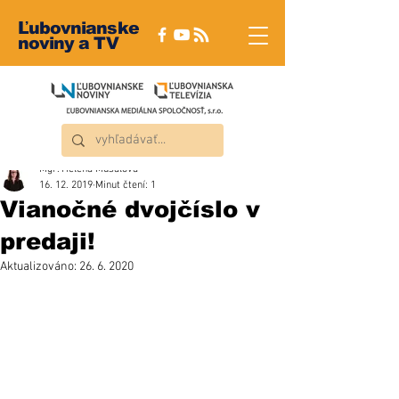
Ľubovnianske
noviny a TV
Mgr. Helena Musalová
16. 12. 2019
Minut čtení: 1
Vianočné dvojčíslo v
predaji!
Aktualizováno:
26. 6. 2020