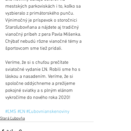
mestských parkoviskách i to, koľko sa 
vyzbieralo z primátorského punču. 
Výnimočný je príspevok o storočnici 
Staroľubovňana a nájdete aj tradičný 
vianočný príbeh z pera Pavla Mišenka. 
Chýbať nebudú rôzne vianočné témy a 
športovcom sme tiež pridali.
Veríme, že si s chuťou prečítate 
sviatočné vydanie ĽN. Robili sme ho s 
láskou a nasadením. Veríme, že si 
spoločne oddýchneme a prežijeme 
pokojné sviatky a s plným elánom 
vykročíme do nového roka 2020!
#ĽMS
#ĽN
#Ľubovnianskenoviny
Stará Ľubovňa