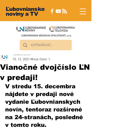
Ľubovnianske
noviny a TV
Redakcia ĽN
15. 12. 2021
Minut čtení: 1
Vianočné dvojčíslo ĽN
v predaji!
V stredu 15. decembra 
nájdete v predaji nové 
vydanie Ľubovnianskych 
novín, tentoraz rozšírené 
na 24-stranách, posledné 
v tomto roku. 