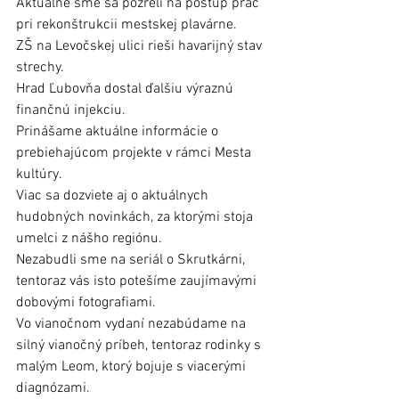
Aktuálne sme sa pozreli na postup prác 
pri rekonštrukcii mestskej plavárne.
ZŠ na Levočskej ulici rieši havarijný stav 
strechy.
Hrad Ľubovňa dostal ďalšiu výraznú 
finančnú injekciu.
Prinášame aktuálne informácie o 
prebiehajúcom projekte v rámci Mesta 
kultúry. 
Viac sa dozviete aj o aktuálnych 
hudobných novinkách, za ktorými stoja 
umelci z nášho regiónu.
Nezabudli sme na seriál o Skrutkárni, 
tentoraz vás isto potešíme zaujímavými 
dobovými fotografiami.
Vo vianočnom vydaní nezabúdame na 
silný vianočný príbeh, tentoraz rodinky s 
malým Leom, ktorý bojuje s viacerými 
diagnózami.