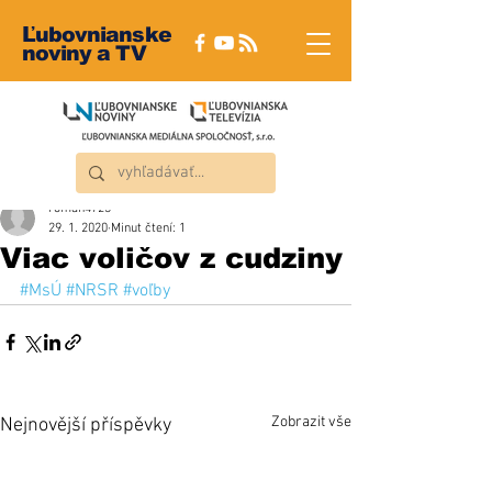
Ľubovnianske
noviny a TV
roman4723
29. 1. 2020
Minut čtení: 1
Viac voličov z cudziny
#MsÚ
#NRSR
#voľby
Zobrazit vše
Nejnovější příspěvky