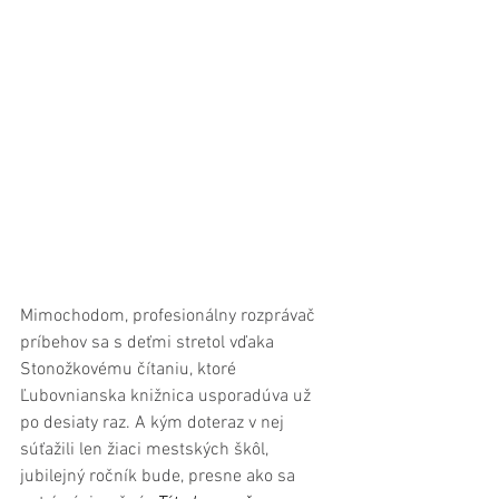
Mimochodom, profesionálny rozprávač 
príbehov sa s deťmi stretol vďaka 
Stonožkovému čítaniu, ktoré 
Ľubovnianska knižnica usporadúva už 
po desiaty raz. A kým doteraz v nej 
súťažili len žiaci mestských škôl, 
jubilejný ročník bude, presne ako sa 