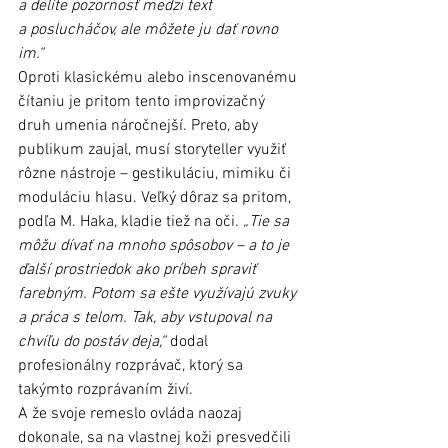
a delíte pozornosť medzi text 
a poslucháčov, ale môžete ju dať rovno 
im.“
Oproti klasickému alebo inscenovanému 
čítaniu je pritom tento improvizačný 
druh umenia náročnejší. Preto, aby 
publikum zaujal, musí storyteller využiť 
rôzne nástroje – gestikuláciu, mimiku či 
moduláciu hlasu. Veľký dôraz sa pritom, 
podľa M. Haka, kladie tiež na oči. 
„Tie sa 
môžu dívať na mnoho spôsobov – a to je 
ďalší prostriedok ako príbeh spraviť 
farebným. Potom sa ešte využívajú zvuky 
a práca s telom. Tak, aby vstupoval na 
chvíľu do postáv deja,“
 dodal 
profesionálny rozprávač, ktorý sa 
takýmto rozprávaním živí.
A že svoje remeslo ovláda naozaj 
dokonale, sa na vlastnej koži presvedčili 