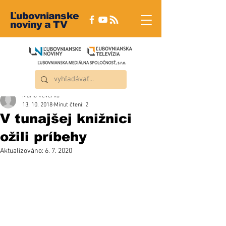
Ľubovnianske
noviny a TV
Mário Veverka
13. 10. 2018
Minut čtení: 2
V tunajšej knižnici
ožili príbehy
Aktualizováno:
6. 7. 2020