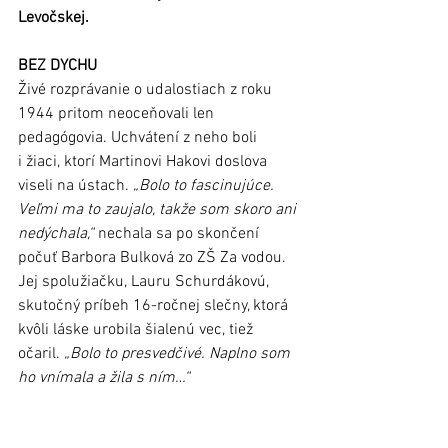
Levočskej.
BEZ DYCHU
Živé rozprávanie o udalostiach z roku 
1944 pritom neoceňovali len 
pedagógovia. Uchvátení z neho boli 
i žiaci, ktorí Martinovi Hakovi doslova 
viseli na ústach. 
„Bolo to fascinujúce. 
Veľmi ma to zaujalo, takže som skoro ani 
nedýchala,“
 nechala sa po skončení 
počuť Barbora Bulková zo ZŠ Za vodou. 
Jej spolužiačku, Lauru Schurdákovú, 
skutočný príbeh 16-ročnej slečny, ktorá 
kvôli láske urobila šialenú vec, tiež 
očaril. 
„Bolo to presvedčivé. Naplno som 
ho vnímala a žila s ním…“