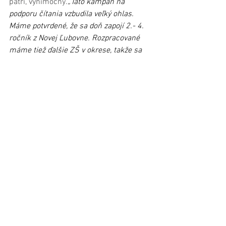
patrí, výnimočný.
„Táto kampaň na 
podporu čítania vzbudila veľký ohlas. 
Máme potvrdené, že sa doň zapojí 2.- 4. 
ročník z Novej Ľubovne. Rozpracované 
máme tiež ďalšie ZŠ v okrese, takže sa 
veľmi tešíme,“
netajila radosť Jana 
Vargová, ktorá potvrdila, že i tento 
školský rok sa môžu decká tešiť na 
besedy so spisovateľmi, ilustrátormi 
a pripravený je, opäť, aj workshop pre 
učiteľov.
Kampaň z verejných zdrojov podporil 
Fond na podporu umenia, ktorý je 
hlavným partnerom.
Foto: Mário Veverka, Jana Vargová
Článok bol publikovaný v Ľubovnianskych 
novinách č. 36 (2. októbra2018)