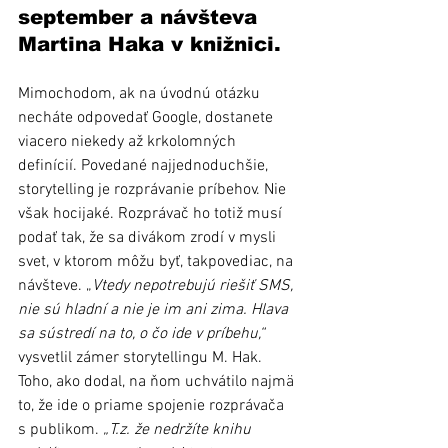
september a návšteva 
Martina Haka v knižnici.
Mimochodom, ak na úvodnú otázku 
necháte odpovedať Google, dostanete 
viacero niekedy až krkolomných 
definícií. Povedané najjednoduchšie, 
storytelling je rozprávanie príbehov. Nie 
však hocijaké. Rozprávač ho totiž musí 
podať tak, že sa divákom zrodí v mysli 
svet, v ktorom môžu byť, takpovediac, na 
návšteve. „
Vtedy nepotrebujú riešiť SMS, 
nie sú hladní a nie je im ani zima. Hlava 
sa sústredí na to, o čo ide v príbehu,“
vysvetlil zámer storytellingu M. Hak.
Toho, ako dodal, na ňom uchvátilo najmä 
to, že ide o priame spojenie rozprávača 
s publikom. 
„T.z. že nedržíte knihu 