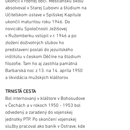
ukončil v rodnej obci. Meštiansku školu 
absolvoval v Starej Ľubovni a štúdium na 
Učiteľskom ústave v Spišskej Kapitule 
ukončil maturitou roku 1946. Do 
noviciátu Spoločnosti Ježišovej 
v Ružomberku vstúpil v r. 1946 a po 
zložení doživotných sľubov ho 
predstavení poslali do jezuitského 
inštitútu v českom Děčíne na štúdium 
filozofie. Tam ho aj zastihla pamätná 
Barbarská noc z 13. na 14. apríla 1950 
a likvidácia mužských kláštorov. 
TRNISTÁ CESTA
Bol internovaný v kláštore v Bohosudove 
v Čechách a v rokoch 1950 - 1953 bol 
odvedený a zaradený do vojenskej 
jednotky PTP. Po skončení vojenskej 
služby pracoval ako baník v Ostrave, kde 