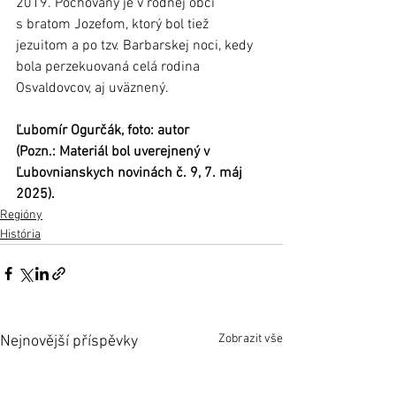
2019. Pochovaný je v rodnej obci 
s bratom Jozefom, ktorý bol tiež 
jezuitom a po tzv. Barbarskej noci, kedy 
bola perzekuovaná celá rodina 
Osvaldovcov, aj uväznený.
Ľubomír Ogurčák, foto: autor
(Pozn.: Materiál bol uverejnený v 
Ľubovnianskych novinách č. 9, 7. máj 
2025).
Regióny
História
Zobrazit vše
Nejnovější příspěvky