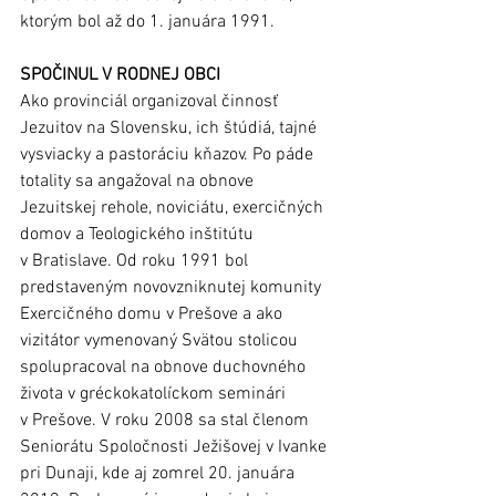
ktorým bol až do 1. januára 1991.
SPOČINUL V RODNEJ OBCI
Ako provinciál organizoval činnosť 
Jezuitov na Slovensku, ich štúdiá, tajné 
vysviacky a pastoráciu kňazov. Po páde 
totality sa angažoval na obnove 
Jezuitskej rehole, noviciátu, exercičných 
domov a Teologického inštitútu 
v Bratislave. Od roku 1991 bol 
predstaveným novovzniknutej komunity 
Exercičného domu v Prešove a ako 
vizitátor vymenovaný Svätou stolicou 
spolupracoval na obnove duchovného 
života v gréckokatolíckom seminári 
v Prešove. V roku 2008 sa stal členom 
Seniorátu Spoločnosti Ježišovej v Ivanke 
pri Dunaji, kde aj zomrel 20. januára 