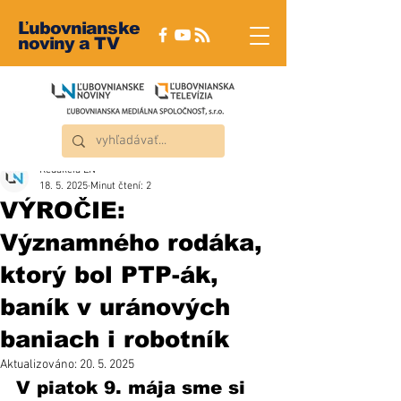
Ľubovnianske
noviny a TV
Redakcia ĽN
18. 5. 2025
Minut čtení: 2
VÝROČIE:
Významného rodáka,
ktorý bol PTP-ák,
baník v uránových
baniach i robotník
Aktualizováno:
20. 5. 2025
V piatok 9. mája sme si 