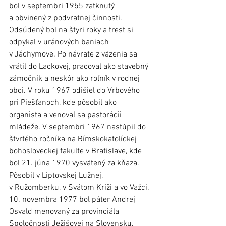
bol v septembri 1955 zatknutý 
a obvinený z podvratnej činnosti. 
Odsúdený bol na štyri roky a trest si 
odpykal v uránových baniach 
v Jáchymove. Po návrate z väzenia sa 
vrátil do Lackovej, pracoval ako stavebný 
zámočník a neskôr ako roľník v rodnej 
obci. V roku 1967 odišiel do Vrbového 
pri Piešťanoch, kde pôsobil ako 
organista a venoval sa pastorácii 
mládeže. V septembri 1967 nastúpil do 
štvrtého ročníka na Rímskokatolíckej 
bohosloveckej fakulte v Bratislave, kde 
bol 21. júna 1970 vysvätený za kňaza. 
Pôsobil v Liptovskej Lužnej, 
v Ružomberku, v Svätom Kríži a vo Važci. 
10. novembra 1977 bol páter Andrej 
Osvald menovaný za provinciála 
Spoločnosti Ježišovej na Slovensku, 