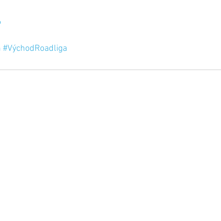
6
ň
#VýchodRoadliga