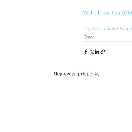
Východ road liga 201
#cyklistika
#IvanSalo
Šport
Nejnovější příspěvky