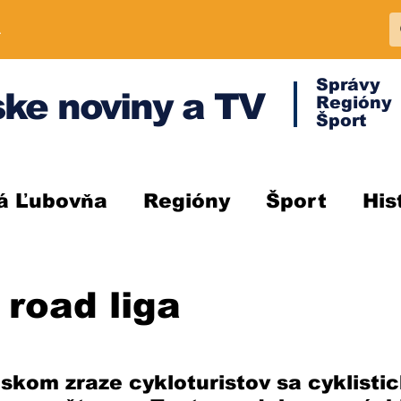
A
Správy
ke noviny a TV
Regióny
Šport
á Ľubovňa
Regióny
Šport
His
road liga
skom zraze cykloturistov sa cyklisti