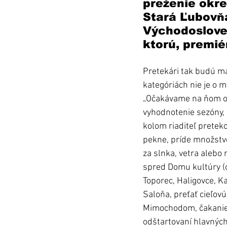
preženie okre
Stará Ľubovňa
Východosloven
ktorú, premié
Pretekári tak budú ma
kategóriách nie je o m
„Očakávame na ňom ok
vyhodnotenie sezóny, p
kolom riaditeľ preteko
pekne, príde množstvo
za slnka, vetra alebo
spred Domu kultúry (o
Toporec, Haligovce, Ka
Saloňa, preťať cieľov
Mimochodom, čakanie 
odštartovaní hlavných 