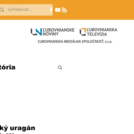
tória
cký uragán 