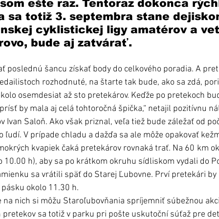
som ešte raz. Tentoraz dokonca rýchl
 sa totiž 3. septembra stane dejisko
skej cyklistickej ligy amatérov a vet
rovo, bude aj zatvárať.
ť poslednú šancu získať body do celkového poradia. A pret
edailistoch rozhodnuté, na štarte tak bude, ako sa zdá, pori
olo osemdesiat až sto pretekárov. Keďže po pretekoch bu
rísť by mala aj celá tohtoročná špička,“ netajil pozitívnu n
v Ivan Saloň. Ako však priznal, veľa tiež bude záležať od po
 ľudí. V prípade chladu a dažďa sa ale môže opakovať kežm
 mokrých kvapiek čaká pretekárov rovnaká trať. Na 60 km o
 10.00 h), aby sa po krátkom okruhu sídliskom vydali do Po
mienku sa vrátili späť do Starej Ľubovne. Prví pretekári by m
ú pásku okolo 11.30 h.
na nich si môžu Staroľubovňania spríjemniť súbežnou akci
pretekov sa totiž v parku pri pošte uskutoční súťaž pre det