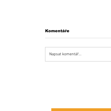
Komentáře
Napsat komentář...
Inšpiratívny príbeh:
Miňo súťaží aj proti
zdravým a bojuje o
miesto v reprezentácii!
Prihláste sa na od
e-mailových správ