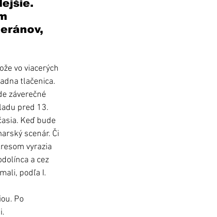
ejšie. 
m 
eránov, 
ože vo viacerých 
adna tlačenica. 
de záverečné 
áladu pred 13. 
časia. Keď bude 
arský scenár. Či 
kresom vyrazia 
dolínca a cez 
ali, podľa I. 
ou. Po 
i.