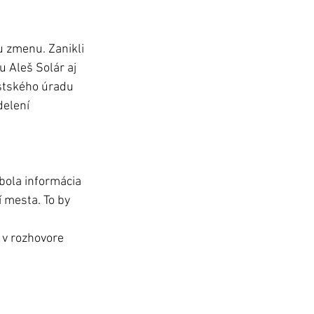
 zmenu. Zanikli 
 Aleš Solár aj 
stského úradu 
elení 
bola informácia 
 mesta. To by 
 v rozhovore 