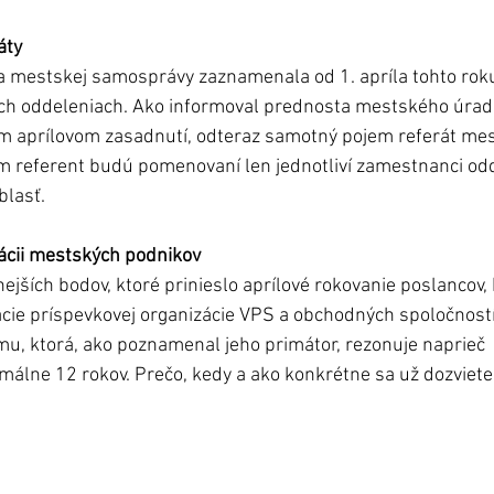
áty
a mestskej samosprávy zaznamenala od 1. apríla tohto roku
vých oddeleniach. Ako informoval prednosta mestského úradu
m aprílovom zasadnutí, odteraz samotný pojem referát me
m referent budú pomenovaní len jednotliví zamestnanci odd
blasť.
ácii mestských podnikov
jších bodov, ktoré prinieslo aprílové rokovanie poslancov, 
cie príspevkovej organizácie VPS a obchodných spoločností
ému, ktorá, ako poznamenal jeho primátor, rezonuje naprieč 
málne 12 rokov. Prečo, kedy a ako konkrétne sa už dozviete