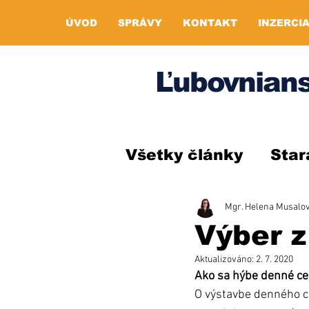
ÚVOD
SPRÁVY
KONTAKT
INZERCI
Ľubovnians
Všetky články
Star
Mgr. Helena Musalo
Výber z
Aktualizováno:
2. 7. 2020
Ako sa hýbe denné ce
O výstavbe denného cen