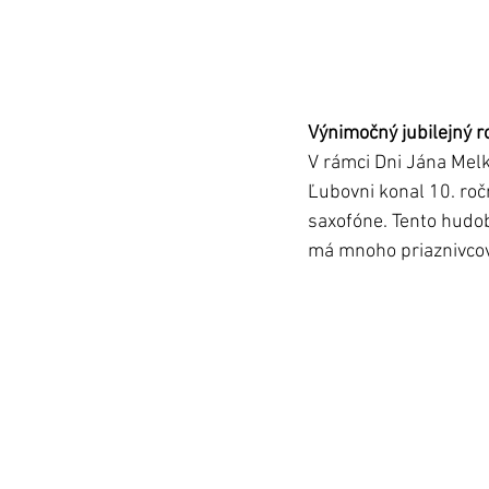
Výnimočný jubilejný r
V rámci Dni Jána Melk
Ľubovni konal 10. roč
saxofóne. Tento hudo
má mnoho priaznivcov