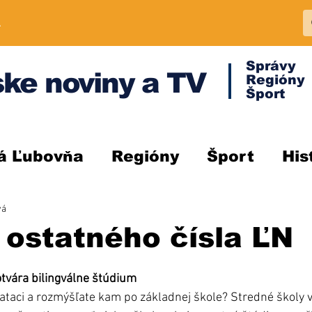
A
Správy
ke noviny a TV
Regióny
Šport
á Ľubovňa
Regióny
Šport
His
vá
 ostatného čísla ĽN
vára bilingválne štúdium
ataci a rozmýšľate kam po základnej škole? Stredné školy 