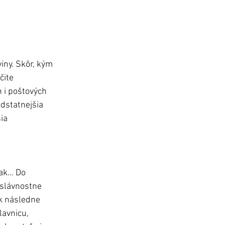
iny. Skôr, kým 
čite 
 i poštových 
dstatnejšia 
ia 
lak… Do 
 slávnostne 
ak následne 
avnicu, 