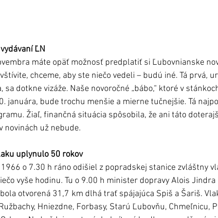
 vydávaní ĽN
. novembra máte opäť možnosť predplatiť si Ľubovnianske nov
vštívite, chceme, aby ste niečo vedeli – budú iné. Tá prvá, ur
a, sa dotkne vizáže. Naše novoročné „bábo,“ ktoré v stánkoch
. januára, bude trochu menšie a mierne tučnejšie. Tá najpo
amu. Žiaľ, finančná situácia spôsobila, že ani táto doterajš
 v novinách už nebude.
laku uplynulo 50 rokov
966 o 7.30 h ráno odišiel z popradskej stanice zvláštny v
iečo vyše hodinu. Tu o 9.00 h minister dopravy Alois Jindra
 bola otvorená 31,7 km dlhá trať spájajúca Spiš a Šariš. Vl
Ružbachy, Hniezdne, Forbasy, Starú Ľubovňu, Chmeľnicu, Pl