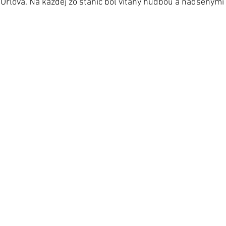
Orlova. Na každej zo staníc bol vítaný hudbou a nadšenými 