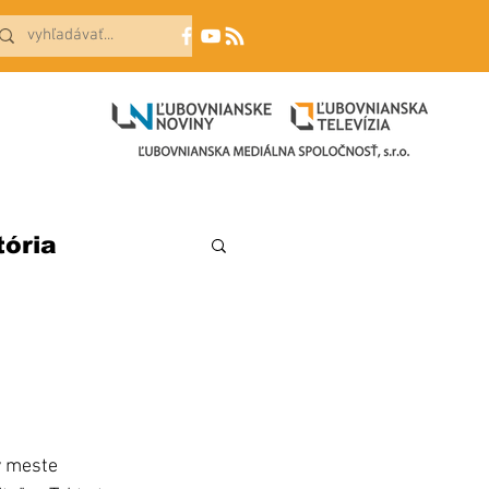
tória
v meste 