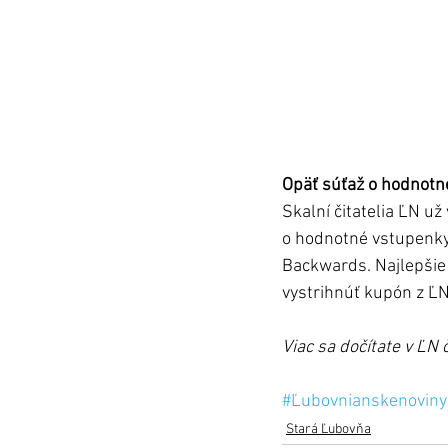
Opäť súťaž o hodnotné
Skalní čitatelia ĽN u
o hodnotné vstupenky.
Backwards. Najlepšie 
vystrihnúť kupón z ĽN
Viac sa dočítate v ĽN
#Ľubovnianskenoviny
Stará Ľubovňa