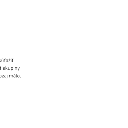
úťažiť 
t skupiny 
zaj málo, 