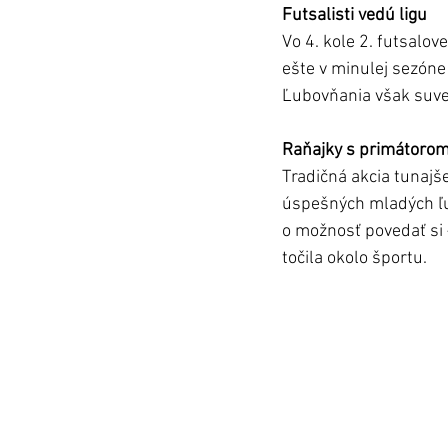
Futsalisti vedú ligu
Vo 4. kole 2. futsalov
ešte v minulej sezóne 
Ľubovňania však suve
Raňajky s primátorom 
Tradičná akcia tunajš
úspešných mladých ľudí
o možnosť povedať si –
točila okolo športu. 