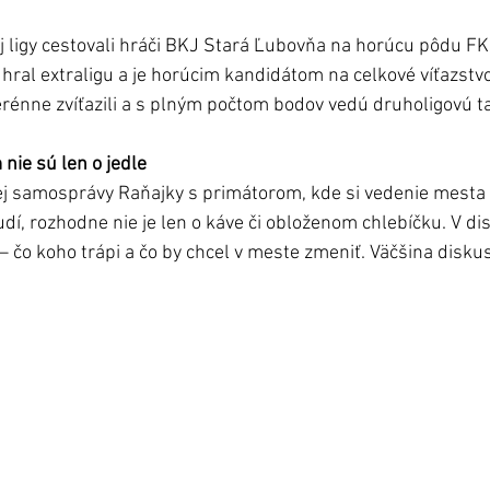
ej ligy cestovali hráči BKJ Stará Ľubovňa na horúcu pôdu FK
hral extraligu a je horúcim kandidátom na celkové víťazstvo 
rénne zvíťazili a s plným počtom bodov vedú druholigovú t
nie sú len o jedle
ej samosprávy Raňajky s primátorom, kde si vedenie mesta
, rozhodne nie je len o káve či obloženom chlebíčku. V disku
 čo koho trápi a čo by chcel v meste zmeniť. Väčšina diskus