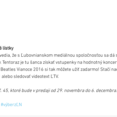
 lístky
ž vedia, že s Ľubovnianskom mediálnou spoločnosťou sa dá s
 Tentoraz je tu šanca získať vstupenky na hodnotný koncer
Beatles Vianoce 2016 si tak môžete užiť zadarmo! Stačí nao
 alebo sledovať videotext ĽTV.
 č. 45, ktoré bude v predaji od 29. novembra do 6. decembra.
#výberzĽN