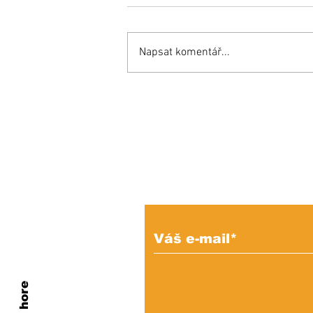
Napsat komentář...
Zemetrasenie
u hokejových Rytierov,
z klubu odišli dvaja
tréneri
Prihláste sa na od
e-mailových správ