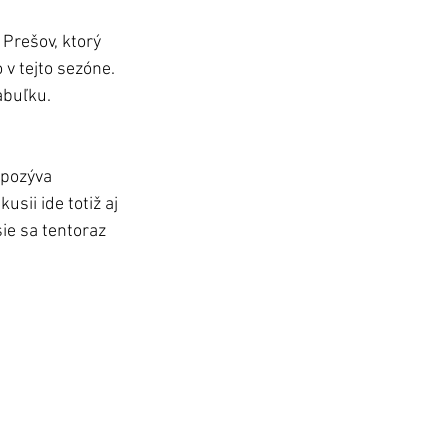
 Prešov, ktorý 
v tejto sezóne. 
abuľku.
 pozýva 
sii ide totiž aj 
ie sa tentoraz 