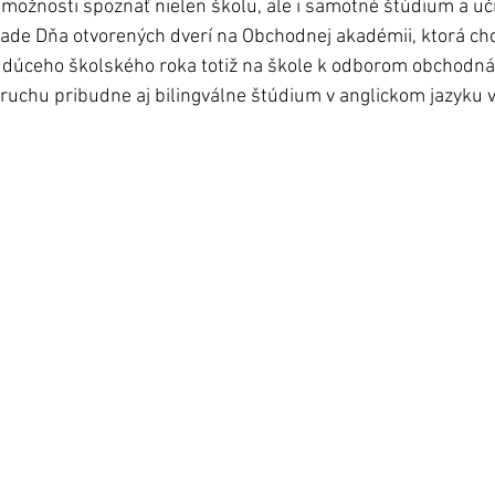
ožnosti spoznať nielen školu, ale i samotné štúdium a uči
pade Dňa otvorených dverí na Obchodnej akadémii, ktorá chc
udúceho školského roka totiž na škole k odborom obchodn
ruchu pribudne aj bilingválne štúdium v anglickom jazyku 