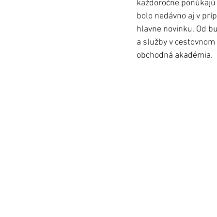
každoročne ponúkajú m
bolo nedávno aj v prí
hlavne novinku. Od b
a služby v cestovnom 
obchodná akadémia. 