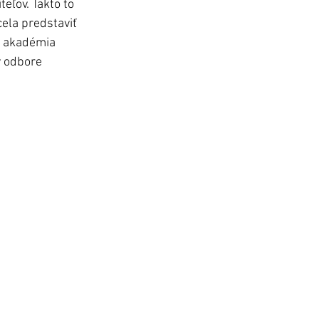
teľov.
Takto to 
ela predstaviť 
á akadémia 
v odbore 