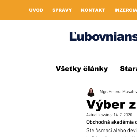
ÚVOD
SPRÁVY
KONTAKT
INZERCI
Ľubovnians
Všetky články
Star
Mgr. Helena Musalo
Výber z
Aktualizováno:
14. 7. 2020
Obchodná akadémia ot
Ste ôsmaci alebo devi