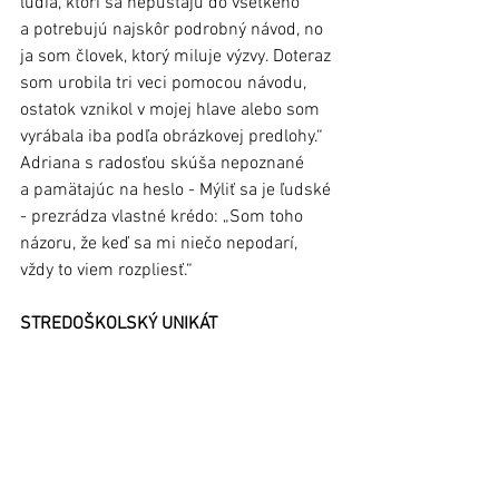
ľudia, ktorí sa nepúšťajú do všetkého 
a potrebujú najskôr podrobný návod, no 
ja som človek, ktorý miluje výzvy. Doteraz 
som urobila tri veci pomocou návodu, 
ostatok vznikol v mojej hlave alebo som 
vyrábala iba podľa obrázkovej predlohy.“ 
Adriana s radosťou skúša nepoznané 
a pamätajúc na heslo - Mýliť sa je ľudské 
- prezrádza vlastné krédo: „Som toho 
názoru, že keď sa mi niečo nepodarí, 
vždy to viem rozpliesť.“ 
STREDOŠKOLSKÝ UNIKÁT 