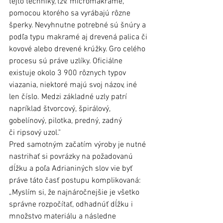
tejto techniky, tzv. micromakramé, 
pomocou ktorého sa vyrábajú rôzne 
šperky. Nevyhnutne potrebné sú šnúry a 
podľa typu makramé aj drevená palica či 
kovové alebo drevené krúžky. Gro celého 
procesu sú práve uzlíky. Oficiálne 
existuje okolo 3 900 rôznych typov 
viazania, niektoré majú svoj názov, iné 
len číslo. Medzi základné uzly patrí 
napríklad štvorcový, špirálový, 
gobelínový, pilotka, predný, zadný 
či ripsový uzol."
Pred samotným začatím výroby je nutné 
nastrihať si povrázky na požadovanú 
dĺžku a poľa Adrianiných slov vie byť 
práve táto časť postupu komplikovaná: 
„Myslím si, že najnáročnejšie je všetko 
správne rozpočítať, odhadnúť dĺžku i 
množstvo materiálu a následne 