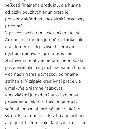
veľkosti finálneho produktu, ale hlavne 
od dĺžky použitých šnúr, preto je 
potrebný skôr dlhší, než široký pracovný 
priestor.“ 
V procese vytvárania viazaných diel si 
Adriana necibrí len jemnú motoriku, ale 
i sústredenie a trpezlivosť. Jedným 
dychom dodáva, že priemerný čas 
zhotovenia relatívne nenáročného kúsku 
jej zaberie okolo štyroch až piatich hodín 
- od nastrihania povrázkov po finálne 
strihanie. V zápale kreatívnej práce vie 
umelkyňa príjemne relaxovať 
a najväčšmi ju nadchýna variabilnosť 
prevedenia dekóru: „Fascinuje ma tá 
voľnosť, možnosť  prispôsobiť si každý 
výrobok, dať doň kúsok seba a popritom 
aj popustiť uzdu svojej fantázii. Určite sú 