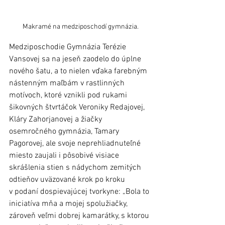
Makramé na medziposchodí gymnázia.
Medziposchodie Gymnázia Terézie 
Vansovej sa na jeseň zaodelo do úplne 
nového šatu, a to nielen vďaka farebným 
nástenným maľbám v rastlinných 
motívoch, ktoré vznikli pod rukami 
šikovných štvrtáčok Veroniky Redajovej, 
Kláry Zahorjanovej a žiačky 
osemročného gymnázia, Tamary 
Pagorovej, ale svoje neprehliadnuteľné 
miesto zaujali i pôsobivé visiace 
skrášlenia stien s nádychom zemitých 
odtieňov uväzované krok po kroku 
v podaní dospievajúcej tvorkyne: „Bola to 
iniciatíva mňa a mojej spolužiačky, 
zároveň veľmi dobrej kamarátky, s ktorou 