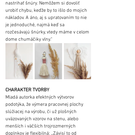
nastrihať šnúry. Nemôžem si dovoliť 
urobiť chybu, keďže by to išlo do mojich 
nákladov. A áno, aj s upratovaním to nie 
je jednoduché, najmä keď sa 
rozčesávajú šnúrky, vtedy máme v celom 
dome chumáčiky vlny.“
CHARAKTER TVORBY 
Mladá autorka efektných výtvorov 
podotýka, že výmera pracovnej plochy 
slúžiacej na výrobu, či už plošných 
uväzovaných vzorov na stenu, alebo 
menších i väčších trojrozmerných 
doplnkov je flexibilná: „Závisí to od 