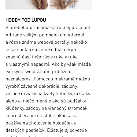
HOBBY POD LUPOU
V priebehu priúčania sa ručnej práci bol 
Adriane veľkým pomocníkom internet 
a rôzne známe webové portály, nakoľko 
je samouk a súčasne odtiaľ čerpá 
značnú časť inšpirácie ruka v ruke 
s vlastnými nápadmi. Ako by však mladá 
tvorkyňa svoju záľubu priblížila 
neznalcom? „Pomocou makramé možno 
vyrobiť závesné dekorácie, záclony, 
visiace držiaky na kvety, kabelky, ruksaky 
alebo aj niečo menšie ako sú podšálky, 
kľúčenky, ozdoby na vianočný stromček 
či prestieranie na stôl. Dokonca sa 
používa na zhotovenie hojdačiek a 
detských postieľok. Existuje aj odvetvie 