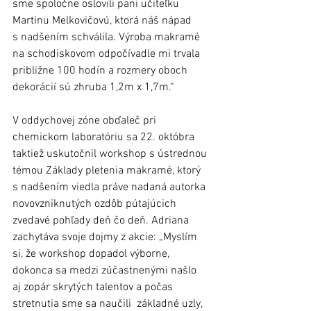
sme spoločne oslovili pani učiteľku 
Martinu Melkovičovú, ktorá náš nápad 
s nadšením schválila. Výroba makramé 
na schodiskovom odpočívadle mi trvala 
približne 100 hodín a rozmery oboch 
dekorácií sú zhruba 1,2m x 1,7m.“ 
V oddychovej zóne obďaleč pri 
chemickom laboratóriu sa 22. októbra 
taktiež uskutočnil workshop s ústrednou 
témou Základy pletenia makramé, ktorý 
s nadšením viedla práve nadaná autorka 
novovzniknutých ozdôb pútajúcich 
zvedavé pohľady deň čo deň. Adriana 
zachytáva svoje dojmy z akcie: „Myslím 
si, že workshop dopadol výborne, 
dokonca sa medzi zúčastnenými našlo 
aj zopár skrytých talentov a počas 
stretnutia sme sa naučili  základné uzly, 