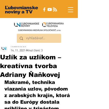
Ľubovnianske
noviny a TV
Redakcia ĽN
14. 11. 2021
Minut čtení: 3
Uzlík za uzlíkom –
kreatívna tvorba
Adriany Ňaňkovej
Makramé, technika 
viazania uzlov, pôvodom 
z arabských krajín, ktorá 
sa do Európy dostala 
približne v trinástom 