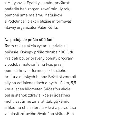
z Matysovej. Fyzicky sa nám prvýkrát 
podarilo beh zorganizovať minulý rok, 
pomohli sme malému Matúškovi 
z Podolínca,“ o akcii bližšie informoval 
hlavný organizátor Valer Kuffa.
Na podujatie prišlo 400 ľudí
Tento rok sa akcia vydarila, prialo aj 
počasie. Dokopy prišlo zhruba 400 ľudí. 
Pre deti bol pripravený bohatý program 
v podobe maľovania na tvár, prvej 
pomoci hravou formou, skákacieho 
hradu a detských behov. Bežci si zmerali 
sily na vzdialenostiach dlhých 10 km, 5,5 
km a jeden kilometer. Súčasťou akcie 
bol aj stánok zdravia, kde si účastníci 
mohli zadarmo zmerať tlak, glykémiu 
a hladinu cholesterolu v krvi a poradiť sa 
v oblasti zdravého životného štýlu. „Beh 