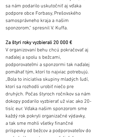
sa nám podarilo uskutočniť aj vďaka 
podpore obce Forbasy, Prešovského 
samosprávneho kraja a našim 
sponzorom,“ spresnil V. Kuffa.
Za štyri roky vyzbierali 20 000 €
V organizovaní behu chcú pokračovať aj 
naďalej a spolu s bežcami, 
podporovateľmi a sponzormi tak naďalej 
pomáhať tým, ktorí to najviac potrebujú. 
„Bola to iniciatíva skupiny mladých ľudí, 
ktorí sa rozhodli urobiť niečo pre 
druhých. Počas štyroch ročníkov sa nám 
dokopy podarilo vyzbierať už viac ako 20-
tisíc eur. Vďaka našim sponzorom sme 
každý rok pokryli organizačné výdavky, 
a tak sme mohli všetky finančné 
príspevky od bežcov a podporovateľov do 