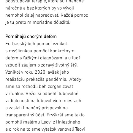
podstupovať terapie, ktoré sú finančne 
náročné a bez ktorých by vo vývoji 
nemohol ďalej napredovať. Každá pomoc 
je tu preto mimoriadne dôležitá. 
Pomáhajú chorým deťom
Forbasský beh pomoci vznikol 
s myšlienkou pomôcť konkrétnym 
deťom s ťažkými diagnózami a u ľudí 
vzbudiť záujem o zdravý životný štýl. 
Vznikol v roku 2020, avšak jeho 
realizáciu prekazila pandémia. „Vtedy 
sme sa rozhodli beh zorganizovať 
virtuálne. Bežci si odbehli ľubovoľné 
vzdialenosti na ľubovoľných miestach 
a zaslali finančný príspevok na 
transparentný účet. Prvýkrát sme takto 
pomohli malému Leovi z Hniezdneho 
a o rok na to sme výťažok venovali Teovi 