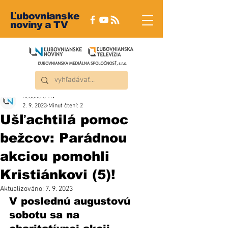
Ľubovnianske
noviny a TV
Redakcia ĽN
2. 9. 2023
Minut čtení: 2
Ušľachtilá pomoc
bežcov: Parádnou
akciou pomohli
Kristiánkovi (5)!
Aktualizováno:
7. 9. 2023
V poslednú augustovú 
sobotu sa na 