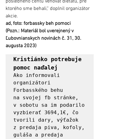
posledného centu venovať dieťaťu, pre 
ktorého sme behali,“ doplnil organizátor 
akcie.
ad, foto: forbassky beh pomoci
(Pozn.: Materiál bol uverejnený v 
Ľubovnianskych novinách č. 31, 30. 
augusta 2023)
Kristiánko potrebuje 
pomoc naďalej
Ako informovali 
organizátori 
Forbasského behu 
na svojej fb stránke, 
v sobotu sa im podarilo  
vyzbierať 3694,1€, čo 
tvorili dary, výťažok 
z predaja piva, kofoly, 
guláša a predaja 