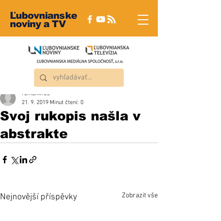
Ľubovnianske
noviny a TV
roman4723
21. 9. 2019
Minut čtení: 0
Svoj rukopis našla v
abstrakte
Zobrazit vše
Nejnovější příspěvky