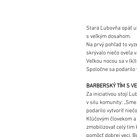
Stará Ľubovňa opäť uk
s veľkým dosahom.
Na prvý pohľad to vyz
skrývalo niečo oveľa 
Veľkou nocou sa v (k)
Spoločne sa podarilo 
BARBERSKÝ TÍM S V
Za iniciatívou stojí Ľ
v silu komunity: „Sme 
podarilo vytvoriť niečo
Kľúčovým človekom a 
zmobilizovať celý tím
pomôcť dobrej veci. Bo