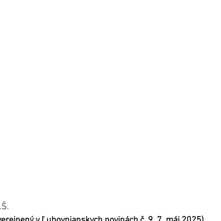
.Š.
uverejnený v Ľubovnianskych novinách č. 9, 7. máj 2025).