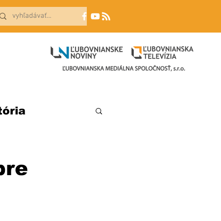
tória
pre