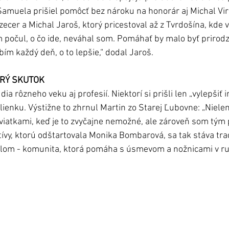
Samuela prišiel pomôcť bez nároku na honorár aj Michal Vir
cer a Michal Jaroš, ktorý pricestoval až z Tvrdošína, kde v
počul, o čo ide, neváhal som. Pomáhať by malo byť prirodze
bím každý deň, o to lepšie,“ dodal Jaroš.
BRÝ SKUTOK
ia rôzneho veku aj profesií. Niektorí si prišli len „vylepšiť imid
ienku. Výstižne to zhrnul Martin zo Starej Ľubovne: „Niele
viatkami, keď je to zvyčajne nemožné, ale zároveň som tým p
atívy, ktorú odštartovala Monika Bombarová, sa tak stáva trad
lom - komunita, ktorá pomáha s úsmevom a nožnicami v ru