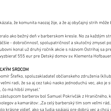
ázala, že komunita naozaj žije, a že aj obyčajný strih môže
eralo ako bežný deň v barberskom kresle. No za každým st
väčšie - dobročinnosť, spolupatričnosť a skutočný zmysel p
lubovni konal už druhý ročník akcie s názvom Ostrihaj sa pr
vyzbierať 555 eur pre Detský domov sv. Klementa Hofbauera
EĽKÝM SRDCOM
ubomír Štefko, spoluzakladateľ občianskeho združenia (k)lub
veľmi radi, že sa aj cez takú naoko jednoduchú vec, ako je st
, čo má hlbší zmysel.“ 
zástupcom barberov bol Samuel Pokrivčák z Hraničného, k
 kolegov a kamarátov: „Za celý barberský tím som veľmi rád,
lo krásne vidieť, ako sa ľudia spájajú pre dobrú vec a chcú 