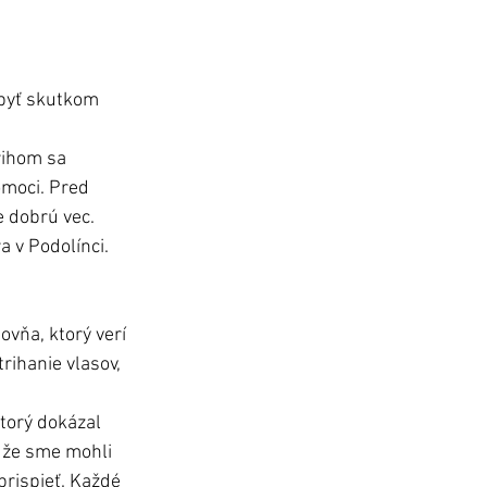
 byť skutkom 
rihom sa 
omoci. Pred 
e dobrú vec. 
 v Podolínci.
ovňa, ktorý verí 
rihanie vlasov, 
torý dokázal 
 že sme mohli 
prispieť. Každé 