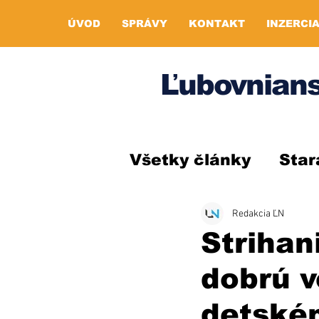
ÚVOD
SPRÁVY
KONTAKT
INZERCI
Ľubovnians
Všetky články
Star
Redakcia ĽN
Strihan
dobrú v
detské