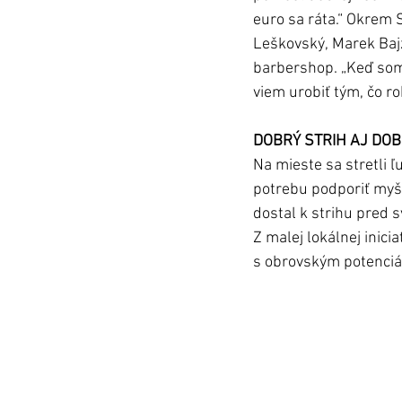
euro sa ráta.“ Okrem 
Leškovský, Marek Bajze
barbershop. „Keď som 
viem urobiť tým, čo ro
DOBRÝ STRIH AJ DO
Na mieste sa stretli ľud
potrebu podporiť myšl
dostal k strihu pred s
Z malej lokálnej inici
s obrovským potenciá