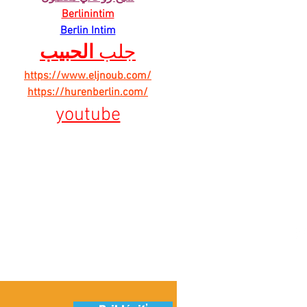
Berlinintim
Berlin Intim
جلب 
الحبيب
https://www.eljnoub.com/
https://hurenberlin.com/
youtube
ber našich
Ú
S