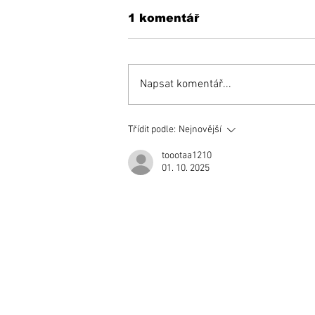
1 komentář
Napsat komentář...
Zemetrasenie
Třídit podle:
Nejnovější
u hokejových Rytierov,
z klubu odišli dvaja
toootaa1210
01. 10. 2025
tréneri