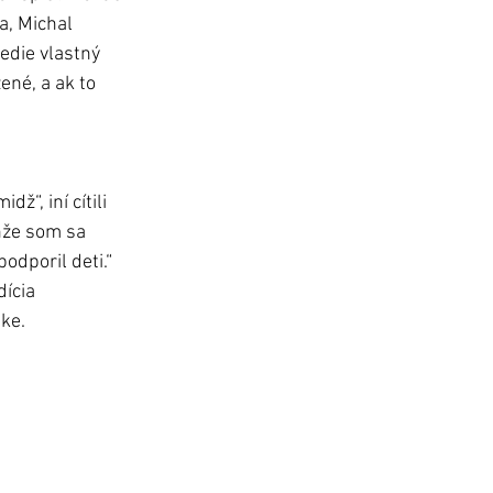
a, Michal 
edie vlastný 
né, a ak to 
ž“, iní cítili 
nže som sa 
odporil deti.“
ícia 
ke. 