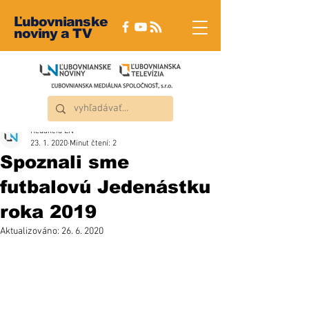
Ľubovnianske
noviny a TV
Redakcia ĽN
23. 1. 2020
Minut čtení: 2
Spoznali sme
futbalovú Jedenástku
roka 2019
Aktualizováno:
26. 6. 2020