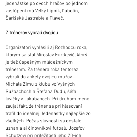
jedenástke po dvoch hráčov, po jednom 
zastúpení má Veľký Lipník, Ľubotín, 
Šarišské Jastrabie a Plaveč.
Z trénerov vybrali dvojicu
Organizátori vyhlásili aj Rozhodcu roka, 
ktorým sa stal Miroslav Furtkevič, ktorý 
je tiež úspešným mládežníckym 
trénerom. Za trénera roka tentoraz 
vybrali do ankety dvojicu mužov – 
Michala Zimu z klubu vo Vyšných 
Ružbachoch a Štefana Dudu, šéfa 
lavičky v Jakubanoch. Pri druhom mene 
zaujal fakt, že tréner sa pri hlasovaní 
trafil do ideálnej Jedenástky najlepšie zo 
všetkých. Počas slávnosti sa dostalo 
uznania aj činovníkovi futbalu Jozefovi 
Schutzovi pri príležitosti jeho 70-ich 