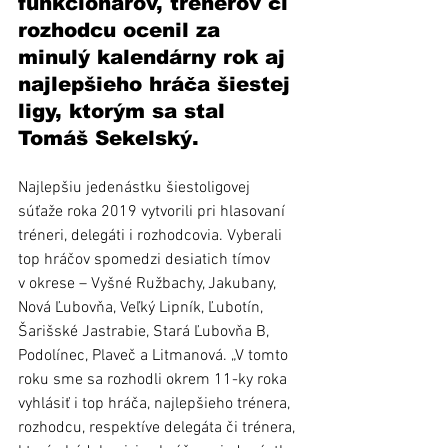
funkcionárov, trénerov či 
rozhodcu ocenil za 
minulý kalendárny rok aj 
najlepšieho hráča šiestej 
ligy, ktorým sa stal 
Tomáš Sekelský.
Najlepšiu jedenástku šiestoligovej 
súťaže roka 2019 vytvorili pri hlasovaní 
tréneri, delegáti i rozhodcovia. Vyberali 
top hráčov spomedzi desiatich tímov 
v okrese – Vyšné Ružbachy, Jakubany, 
Nová Ľubovňa, Veľký Lipník, Ľubotín, 
Šarišské Jastrabie, Stará Ľubovňa B, 
Podolínec, Plaveč a Litmanová. „V tomto 
roku sme sa rozhodli okrem 11-ky roka 
vyhlásiť i top hráča, najlepšieho trénera, 
rozhodcu, respektíve delegáta či trénera, 