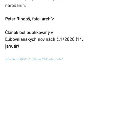
narodenín.
Peter Rindoš, foto: archív
Článok bol publikovaný v 
Ľubovnianskych novinách č.1/2020 (14. 
január)
#futbal
#OFZ
#TomášSekelský
Stará Ľubovňa
Zobrazit vše
Nejnovější příspěvky