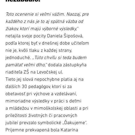
Toto ocenenie si veľmi vážim. Naozaj, pre 
každého z nás je to aj spätná väzba od 
žiakov, ktorí majú výborné výsledky,“
netajila svoje pocity Daniela Šipošová, 
podľa ktorej byť v dnešnej dobe učiteľom 
nie je, kvôli tlaku z každej strany, 
jednoduché. 
„Túto chvíľu si teda budem 
pamätať veľmi dlho,“
 dodala zástupkyňa 
riaditeľa ZŠ na Levočskej ul.
Tieto jej slová nepochybne platia aj na 
ďalších 30 pedagógov, ktorí si za 
obetavosť pri výchove a vzdelávaní, 
mimoriadne výsledky v práci s deťmi 
a mládežou v mimoškolskej oblasti a pri 
príležitosti životných či pracovných 
jubileí prevzalo symbolické „Ďakujeme“. 
Príjemne prekvapená bola Katarína 