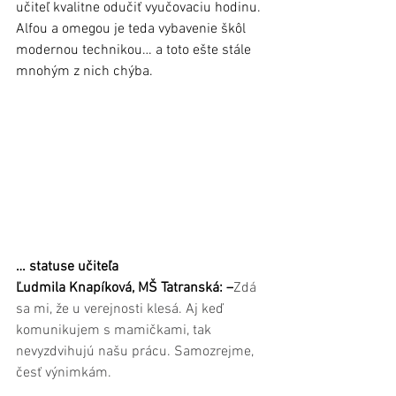
učiteľ kvalitne odučiť vyučovaciu hodinu. 
Alfou a omegou je teda vybavenie škôl 
modernou technikou… a toto ešte stále 
mnohým z nich chýba.
… statuse učiteľa
Ľudmila Knapíková, MŠ Tatranská: –
Zdá 
sa mi, že u verejnosti klesá. Aj keď 
komunikujem s mamičkami, tak 
nevyzdvihujú našu prácu. Samozrejme, 
česť výnimkám.