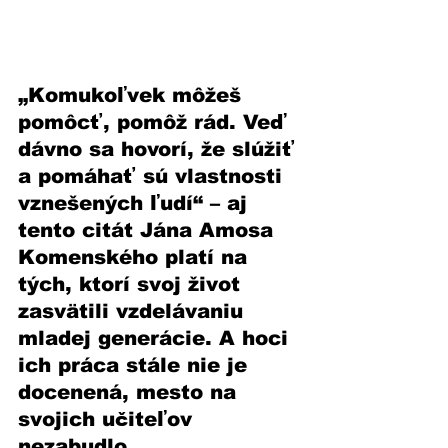
„Komukoľvek môžeš 
pomôcť, pomôž rád. Veď 
dávno sa hovorí, že slúžiť 
a pomáhať sú vlastnosti 
vznešených ľudí“ – aj 
tento citát Jána Amosa 
Komenského platí na 
tých, ktorí svoj život 
zasvätili vzdelávaniu 
mladej generácie. A hoci 
ich práca stále nie je 
docenená, mesto na 
svojich učiteľov 
nezabudlo.