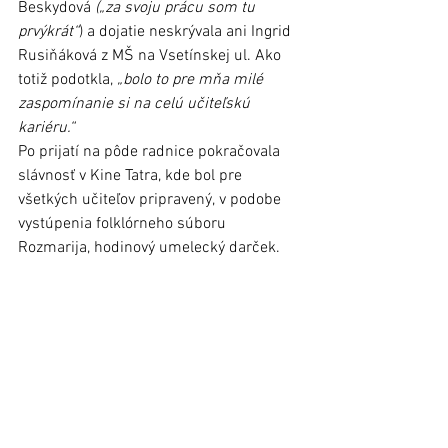
Beskydová 
(„za svoju prácu som tu 
prvýkrát“
) a dojatie neskrývala ani Ingrid 
Rusiňáková z MŠ na Vsetínskej ul. Ako 
totiž podotkla, 
„bolo to pre mňa milé 
zaspomínanie si na celú učiteľskú 
kariéru.“
Po prijatí na pôde radnice pokračovala 
slávnosť v Kine Tatra, kde bol pre 
všetkých učiteľov pripravený, v podobe 
vystúpenia folklórneho súboru 
Rozmarija, hodinový umelecký darček.