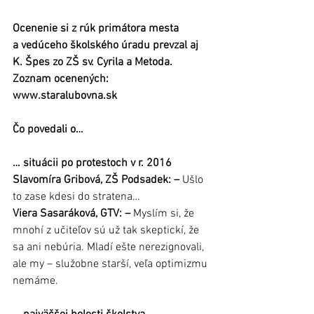
Ocenenie si z rúk primátora mesta 
a vedúceho školského úradu prevzal aj 
K. Špes zo ZŠ sv. Cyrila a Metoda.  
Zoznam ocenených: 
www.staralubovna.sk
Čo povedali o…
… situácii po protestoch v r. 2016
Slavomíra Gribová, ZŠ Podsadek: –
 Ušlo 
to zase kdesi do stratena…
Viera Sasaráková, GTV: –
 Myslím si, že 
mnohí z učiteľov sú už tak skeptickí, že 
sa ani nebúria. Mladí ešte nerezignovali, 
ale my – služobne starší, veľa optimizmu 
nemáme.