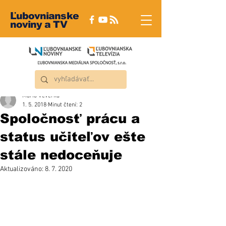
Ľubovnianske
noviny a TV
Mário Veverka
1. 5. 2018
Minut čtení: 2
Spoločnosť prácu a
status učiteľov ešte
stále nedoceňuje
Aktualizováno:
8. 7. 2020