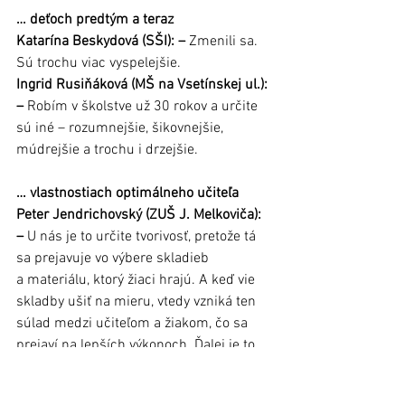
… deťoch predtým a teraz
Katarína Beskydová (SŠI): –
 Zmenili sa. 
Sú trochu viac vyspelejšie.
Ingrid Rusiňáková (MŠ na Vsetínskej ul.): 
–
 Robím v školstve už 30 rokov a určite 
sú iné – rozumnejšie, šikovnejšie, 
múdrejšie a trochu i drzejšie.
… vlastnostiach optimálneho učiteľa
Peter Jendrichovský (ZUŠ J. Melkoviča): 
–
 U nás je to určite tvorivosť, pretože tá 
sa prejavuje vo výbere skladieb 
a materiálu, ktorý žiaci hrajú. A keď vie 
skladby ušiť na mieru, vtedy vzniká ten 
súlad medzi učiteľom a žiakom, čo sa 
prejaví na lepších výkonoch. Ďalej je to 
trpezlivosť a tiež schopnosť správne 
motivovať žiakov.