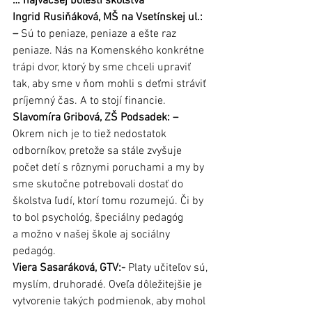
… najväčšej bolesti školstva
Ingrid Rusiňáková, MŠ na Vsetínskej ul.: 
–
 Sú to peniaze, peniaze a ešte raz 
peniaze. Nás na Komenského konkrétne 
trápi dvor, ktorý by sme chceli upraviť 
tak, aby sme v ňom mohli s deťmi stráviť 
príjemný čas. A to stojí financie.
Slavomíra Gribová, ZŠ Podsadek: –
Okrem nich je to tiež nedostatok 
odborníkov, pretože sa stále zvyšuje 
počet detí s rôznymi poruchami a my by 
sme skutočne potrebovali dostať do 
školstva ľudí, ktorí tomu rozumejú. Či by 
to bol psychológ, špeciálny pedagóg 
a možno v našej škole aj sociálny 
pedagóg.
Viera Sasaráková, GTV:-
 Platy učiteľov sú, 
myslím, druhoradé. Oveľa dôležitejšie je 
vytvorenie takých podmienok, aby mohol 