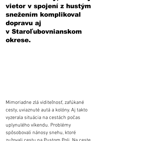
vietor v spojení z hustým 
snežením komplikoval 
dopravu aj 
v Staroľubovnianskom 
okrese.
Mimoriadne zlá viditeľnosť, zafúkané 
cesty, uviaznuté autá a kolóny. Aj takto 
vyzerala situácia na cestách počas 
uplynulého víkendu. Problémy 
spôsobovali nánosy snehu, ktoré 
zužovali cestu na Pustom Poli. Na ceste 