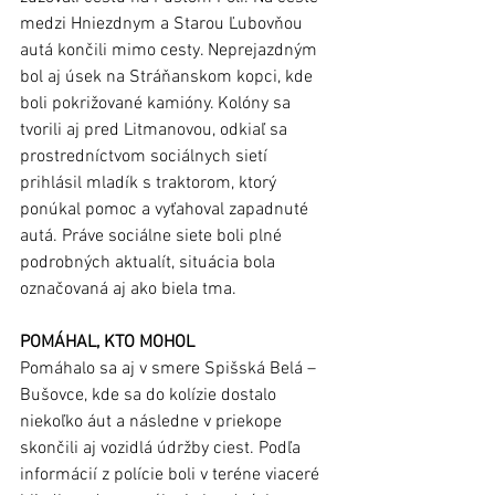
medzi Hniezdnym a Starou Ľubovňou 
autá končili mimo cesty. Neprejazdným 
bol aj úsek na Stráňanskom kopci, kde 
boli pokrižované kamióny. Kolóny sa 
tvorili aj pred Litmanovou, odkiaľ sa 
prostredníctvom sociálnych sietí 
prihlásil mladík s traktorom, ktorý 
ponúkal pomoc a vyťahoval zapadnuté 
autá. Práve sociálne siete boli plné 
podrobných aktualít, situácia bola 
označovaná aj ako biela tma. 
POMÁHAL, KTO MOHOL
Pomáhalo sa aj v smere Spišská Belá – 
Bušovce, kde sa do kolízie dostalo 
niekoľko áut a následne v priekope 
skončili aj vozidlá údržby ciest. Podľa 
informácií z polície boli v teréne viaceré 