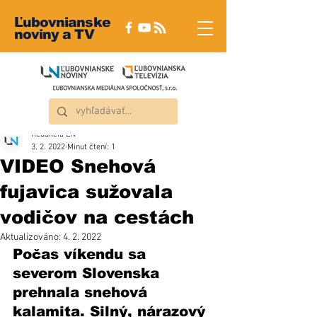
Ľubovnianske
noviny a TV
Redakcia ĽN
3. 2. 2022
Minut čtení: 1
VIDEO Snehová
fujavica sužovala
vodičov na cestách
Aktualizováno:
4. 2. 2022
Počas víkendu sa 
severom Slovenska 
prehnala snehová 
kalamita. Silný, nárazový 