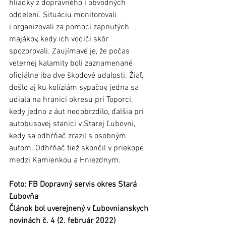
hliadky z dopravného i obvodných 
oddelení. Situáciu monitorovali 
i organizovali za pomoci zapnutých 
majákov, kedy ich vodiči skôr 
spozorovali. Zaujímavé je, že počas 
veternej kalamity boli zaznamenané 
oficiálne iba dve škodové udalosti. Žiaľ, 
došlo aj ku kolíziám sypačov, jedna sa 
udiala na hranici okresu pri Toporci, 
kedy jedno z áut nedobrzdilo, ďalšia pri 
autobusovej stanici v Starej Ľubovni, 
kedy sa odhŕňač zrazil s osobným 
autom. Odhŕňač tiež skončil v priekope 
medzi Kamienkou a Hniezdnym. 
Foto: FB Dopravný servis okres Stará 
Ľubovňa
Článok bol uverejnený v Ľubovnianskych 
novinách č. 4 (2. február 2022)    