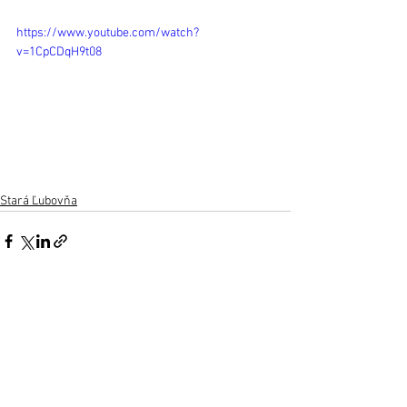
https://www.youtube.com/watch?
v=1CpCDqH9t08
Stará Ľubovňa
Zobrazit vše
Nejnovější příspěvky