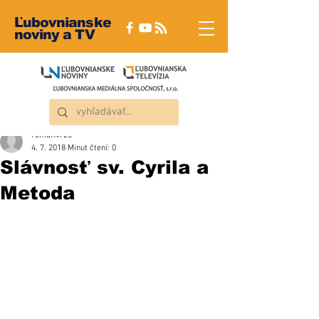
Ľubovnianske
noviny a TV
roman4723
4. 7. 2018
Minut čtení: 0
Slávnosť sv. Cyrila a
Metoda