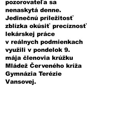
pozorovateľa sa 
nenaskytá denne. 
Jedinečnú príležitosť 
zblízka okúsiť precíznosť 
lekárskej práce 
v reálnych podmienkach 
využili v pondelok 9. 
mája členovia krúžku 
Mládež Červeného kríža 
Gymnázia Terézie 
Vansovej. 