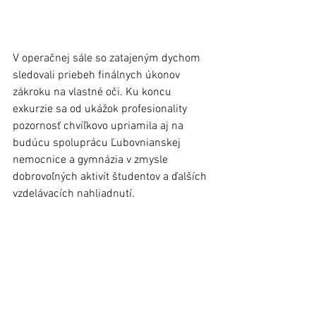
V operačnej sále so zatajeným dychom 
sledovali priebeh finálnych úkonov 
zákroku na vlastné oči. Ku koncu 
exkurzie sa od ukážok profesionality 
pozornosť chvíľkovo upriamila aj na 
budúcu spoluprácu Ľubovnianskej 
nemocnice a gymnázia v zmysle 
dobrovoľných aktivít študentov a ďalších 
vzdelávacích nahliadnutí.  