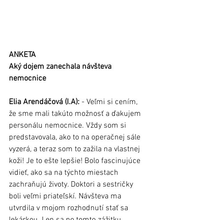
ANKETA
Aký dojem zanechala návšteva 
nemocnice
Elia Arendáčová (I.A):
 - Veľmi si cením, 
že sme mali takúto možnosť a ďakujem 
personálu nemocnice. Vždy som si 
predstavovala, ako to na operačnej sále 
vyzerá, a teraz som to zažila na vlastnej 
koži! Je to ešte lepšie! Bolo fascinujúce 
vidieť, ako sa na týchto miestach 
zachraňujú životy. Doktori a sestričky 
boli veľmi priateľskí. Návšteva ma 
utvrdila v mojom rozhodnutí stať sa 
lekárkou. Len sa po tomto zážitku 