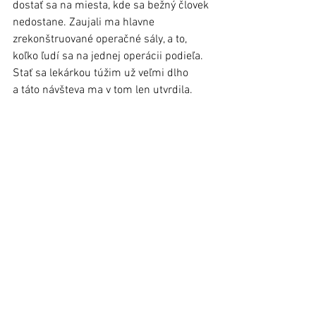
dostať sa na miesta, kde sa bežný človek 
nedostane. Zaujali ma hlavne 
zrekonštruované operačné sály, a to, 
koľko ľudí sa na jednej operácii podieľa. 
Stať sa lekárkou túžim už veľmi dlho 
a táto návšteva ma v tom len utvrdila.  
Alexandra Chamillová, foto: archív 