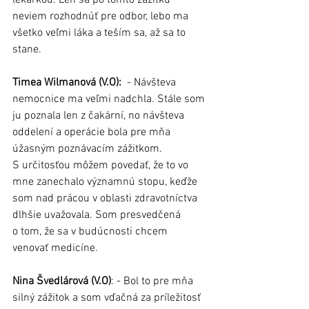
neviem rozhodnúť pre odbor, lebo ma 
všetko veľmi láka a teším sa, až sa to 
stane.
Timea Wilmanová (V.O):
  - Návšteva 
nemocnice ma veľmi nadchla. Stále som 
ju poznala len z čakární, no návšteva 
oddelení a operácie bola pre mňa 
úžasným poznávacím zážitkom. 
S určitosťou môžem povedať, že to vo 
mne zanechalo významnú stopu, keďže 
som nad prácou v oblasti zdravotníctva 
dlhšie uvažovala. Som presvedčená 
o tom, že sa v budúcnosti chcem 
venovať medicíne. 
Nina Švedlárová (V.O)
: - Bol to pre mňa 
silný zážitok a som vďačná za príležitosť 