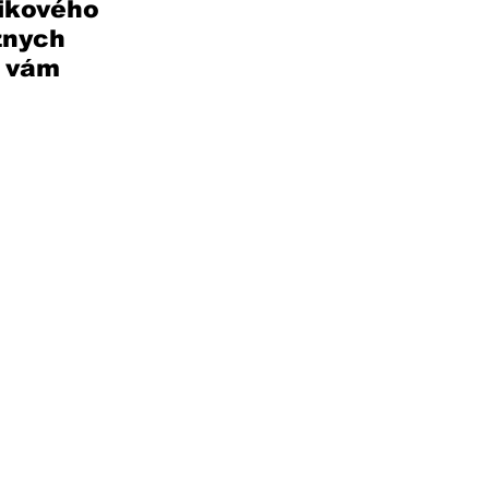
ikového 
znych 
 vám 