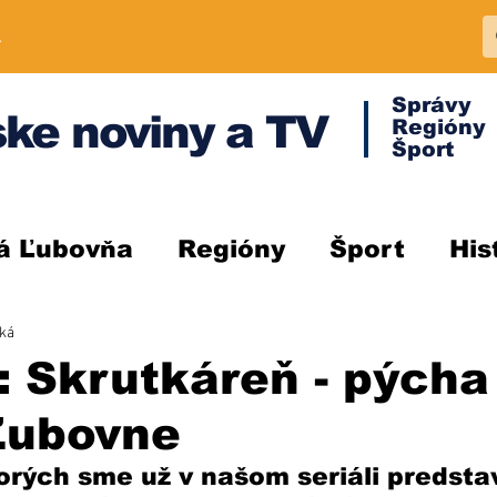
A
Správy
ke noviny a TV
Regióny
Šport
á Ľubovňa
Regióny
Šport
His
ská
 Skrutkáreň - pýcha
Ľubovne
orých sme už v našom seriáli predstav