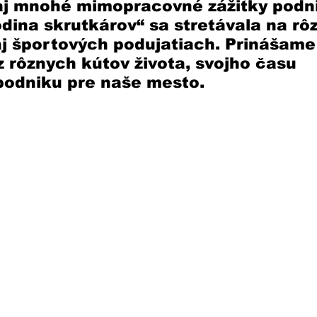
 aj mnohé mimopracovné zážitky podn
odina skrutkárov“ sa stretávala na rô
j športových podujatiach. Prinášame
z rôznych kútov života, svojho času 
odniku pre naše mesto. 