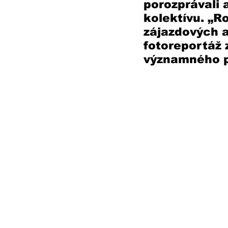
porozprávali
kolektívu. „R
zájazdových a
fotoreportáž 
významného p