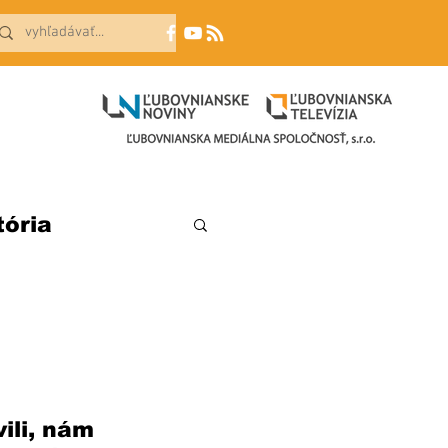
tória
ili, nám 