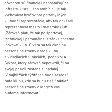
dôvodom sú financie i nepostačujúca 
infraštruktúra. Jeho ambíciou je tak 
vychovávať hráčov pre potreby iných 
klubov či reprezentácie, aby tak dokázali 
reprezentovať mesto i materský klub. 
„Zároveň platí, že tak po športovej, 
technickej i personálnej stránke chceme 
inovovať klub. Otvára sa tak okno na 
personálne zmeny v rade klubu 
a v riadiacich funkciách,“ podotkol A. 
Sýkora, ktorý zároveň nepotvrdil, či na 
svojej pozícii zostane aj naďalej. 
„V najbližších týždňoch bude zasadať 
rada klubu, kde sa budú riešiť taktiež 
personálne zmeny, o ktorých vás 
budeme informovať.“