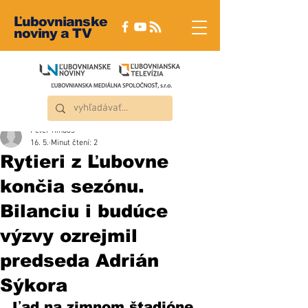
Ľubovnianske
noviny a TV
Peter Rindoš
16. 5.
Minut čtení: 2
Rytieri z Ľubovne
končia sezónu.
Bilanciu i budúce
výzvy ozrejmil
predseda Adrián
Sýkora
Ľad na zimnom štadióne 