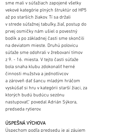
sme mali v súťažiach zapojené všetky 
vekové kategórie plných štruktúr od HP5 
až po starších žiakov. Tí sa držali 
v strede súťažnej tabuľky, žiaľ, postup do 
prvej osmičky nám ušiel o povestný 
bodík a po základnej časti sme skončili 
na deviatom mieste. Druhú polovicu 
súťaže sme odohrali v žrebovaní tímov 
z 9. - 16. miesta. V tejto časti súťaže 
bola snaha klubu zdokonaliť herné 
činnosti mužstva a jednotlivcov 
a zároveň dať šancu mladým hráčom 
vyskúšať si hru v kategórii starší žiaci, za 
ktorých budú budúcu sezónu 
nastupovať,“ povedal Adrián Sýkora, 
predseda rytierov. 
ÚSPEŠNÁ VÝCHOVA
Úspechom podľa predsedu je aj záujem 