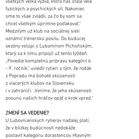
všetkých veľká výzva, ktorá nás stála veľa 
fyzických a psychických síl. Nakoniec 
sme to však zvládli, za čo by som sa 
chcel všetkým úprimne poďakovať.“ 
Medzitým už klub na sociálnej sieti 
oznámil trénerskú posilu. Do budúcej 
sezóny vstúpi s Ľubomírom Pichoňským, 
ktorý sa k tímu pripojil už tento týždeň. 
„Povedie kompletnú prípravu kategórií 6. 
- 9. ročník,“ uviedli rytieri s tým, že rodák 
z Popradu má bohaté skúsenosti 
z viacerých klubov na Slovensku 
i v zahraničí. „Veríme, že jeho skúsenosti 
posunú našich hráčov opäť o krok vpred.“
ZMENÍ SA VEDENIE?
U Ľubovnianskych rytierov naďalej platí, 
že v blízkej budúcnosti nedokáže 
postaviť kategóriu dorastencov. Hlavným 