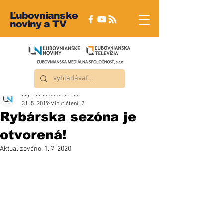
Ľubovnianske
noviny a TV
Mgr. Miriama Sekelská
31. 5. 2019
Minut čtení: 2
Rybárska sezóna je
otvorená!
Aktualizováno:
1. 7. 2020