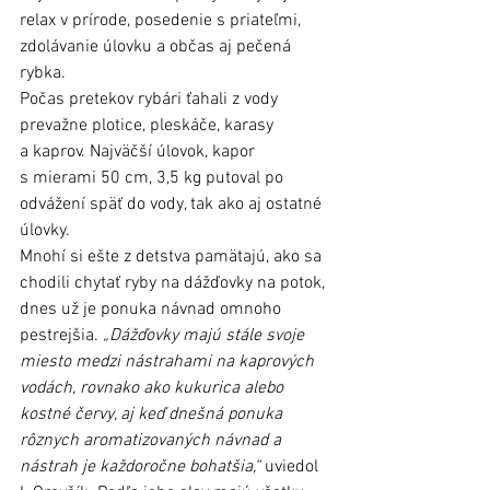
relax v prírode, posedenie s priateľmi, 
zdolávanie úlovku a občas aj pečená 
rybka.
Počas pretekov rybári ťahali z vody 
prevažne plotice, pleskáče, karasy 
a kaprov. Najväčší úlovok, kapor 
s mierami 50 cm, 3,5 kg putoval po 
odvážení späť do vody, tak ako aj ostatné 
úlovky.
Mnohí si ešte z detstva pamätajú, ako sa 
chodili chytať ryby na dážďovky na potok, 
dnes už je ponuka návnad omnoho 
pestrejšia. 
„Dážďovky majú stále svoje 
miesto medzi nástrahami na kaprových 
vodách, rovnako ako kukurica alebo 
kostné červy, aj keď dnešná ponuka 
rôznych aromatizovaných návnad a 
nástrah je každoročne bohatšia,“
 uviedol 