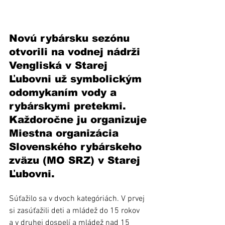
Novú rybársku sezónu 
otvorili na vodnej nádrži 
Vengliská v Starej 
Ľubovni už symbolickým 
odomykaním vody a 
rybárskymi pretekmi. 
Každoročne ju organizuje 
Miestna organizácia 
Slovenského rybárskeho 
zväzu (MO SRZ) v Starej 
Ľubovni.
Súťažilo sa v dvoch kategóriách. V prvej 
si zasúťažili deti a mládež do 15 rokov 
a v druhej dospelí a mládež nad 15 