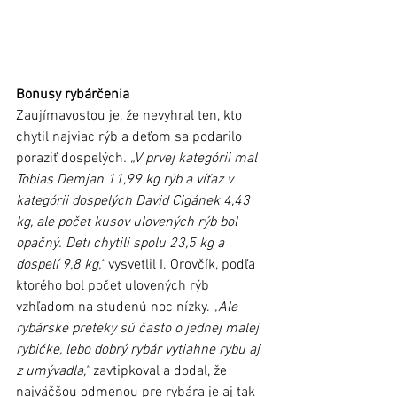
Bonusy rybárčenia
Zaujímavosťou je, že nevyhral ten, kto 
chytil najviac rýb a deťom sa podarilo 
poraziť dospelých
. „V prvej kategórii mal 
Tobias Demjan 11,99 kg rýb a víťaz v 
kategórii dospelých David Cigánek 4,43 
kg, ale počet kusov ulovených rýb bol 
opačný. Deti chytili spolu 23,5 kg a 
dospelí 9,8 kg,“
 vysvetlil I. Orovčík, podľa 
ktorého bol počet ulovených rýb 
vzhľadom na studenú noc nízky. „
Ale 
rybárske preteky sú často o jednej malej 
rybičke, lebo dobrý rybár vytiahne rybu aj 
z umývadla,“
 zavtipkoval a dodal, že 
najväčšou odmenou pre rybára je aj tak 