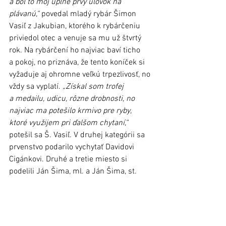
a bol to môj úplne prvý úlovok na 
plávanú,“
 povedal mladý rybár Šimon 
Vasiľ z Jakubian, ktorého k rybárčeniu 
priviedol otec a venuje sa mu už štvrtý 
rok. Na rybárčení ho najviac baví ticho 
a pokoj, no priznáva, že tento koníček si 
vyžaduje aj ohromne veľkú trpezlivosť, no 
vždy sa vyplatí. 
„Získal som trofej 
a medailu, udicu, rôzne drobnosti, no 
najviac ma potešilo krmivo pre ryby, 
ktoré využijem pri ďalšom chytaní,“
potešil sa Š. Vasiľ. V druhej kategórii sa 
prvenstvo podarilo vychytať Davidovi 
Cigánkovi. Druhé a tretie miesto si 
podelili Ján Šima, ml. a Ján Šima, st.