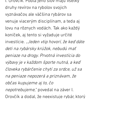
I. Orovčík. Podľa jeho slov majú všetky 
druhy revírov na rybolov svojich 
vyznávačov, ale väčšina rybárov sa 
venuje viacerým disciplínam, a teda aj 
lovu na rôznych vodách. Tak ako každý 
koníček, aj tento si vyžaduje určité 
investície. 
„Jeden vtip hovorí, že keď dáte 
deti na rybársky krúžok, nebudú mať 
peniaze na drogy. Prvotná investícia do 
výbavy je v každom športe nutná, a keď 
človeka rybárčenie chytí za srdce, už sa 
na peniaze nepozerá a priznávam, že 
občas kupujeme aj to, čo 
nepotrebujeme,“
 povedal na záver I. 
Orovčík a dodal, že neexistuje rybár, ktorý 
by vlastnil len jednu udicu.
foto (MO SRZ)