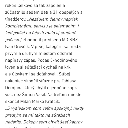
rokov. Celkovo sa tak zápolenia 
zúčastnilo sedem detí a 31 dospelých a 
tínedžerov. 
„Nezáujem členov napriek 
kompletnému servisu je sklamaním, i 
keď podiel na účasti malo aj studené 
počasie,“
 zhodnotil predseda MO SRZ 
Ivan Orovčík. V prvej kategórii sa medzi 
prvým a druhým miestom odohral 
napínavý zápas. Počas 3-hodinového 
lovenia si súťažiaci dýchali na krk 
a s úlovkami sa doťahovali. Súboj 
nakoniec skončil víťazne pre Tobiasa 
Demjana, ktorý chytil o jedného kapra 
viac než Šimon Vasiľ. Na treťom mieste 
skončil Milan Marko Krafčík. 
„S výsledkom som veľmi spokojný, nikdy 
predtým sa mi takto na súťažiach 
nedarilo. Dokopy som chytil šesť kaprov 