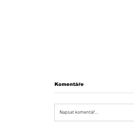
Komentáře
Napsat komentář...
Zemetrasenie