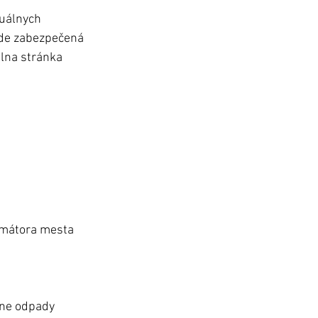
uálnych 
ude zabezpečená 
lna stránka 
3
imátora mesta 
ne odpady 