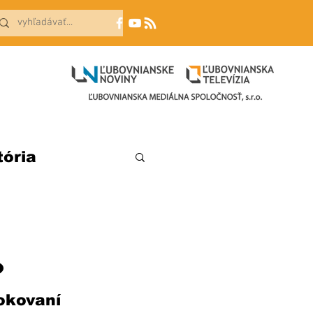
tória
?
okovaní 