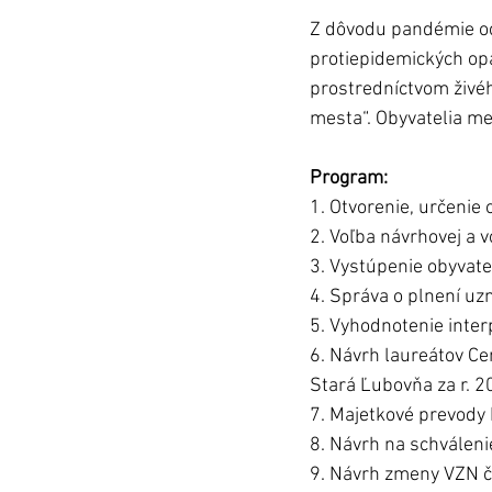
Z dôvodu pandémie oc
protiepidemických op
prostredníctvom živéh
mesta“. Obyvatelia me
Program:
1. Otvorenie, určenie
2. Voľba návrhovej a v
3. Vystúpenie obyvate
4. Správa o plnení uz
5. Vyhodnotenie inter
6. Návrh laureátov C
Stará Ľubovňa za r. 2
7. Majetkové prevody
8. Návrh na schválen
9. Návrh zmeny VZN č