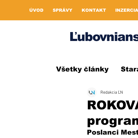
ÚVOD
SPRÁVY
KONTAKT
INZERCI
Ľubovnians
Všetky články
Star
Redakcia ĽN
ROKOVA
progra
Poslanci Mest