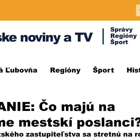
A
Správy
ke noviny a TV
Regióny
Šport
á Ľubovňa
Regióny
Šport
His
NIE: Čo majú na
me mestskí poslanci
ského zastupiteľstva sa stretnú na r