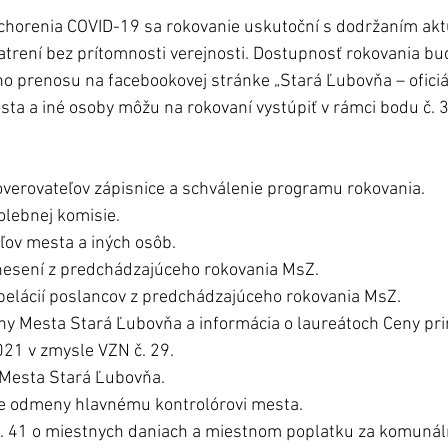
horenia COVID-19 sa rokovanie uskutoční s dodržaním akt
atrení bez prítomnosti verejnosti. Dostupnosť rokovania b
o prenosu na facebookovej stránke „Stará Ľubovňa – oficiá
sta a iné osoby môžu na rokovaní vystúpiť v rámci bodu č. 
 overovateľov zápisnice a schválenie programu rokovania. 
olebnej komisie. 
ľov mesta a iných osôb. 
nesení z predchádzajúceho rokovania MsZ. 
pelácií poslancov z predchádzajúceho rokovania MsZ. 
eny Mesta Stará Ľubovňa a informácia o laureátoch Ceny pr
021 v zmysle VZN č. 29. 
 Mesta Stará Ľubovňa. 
ie odmeny hlavnému kontrolórovi mesta. 
. 41 o miestnych daniach a miestnom poplatku za komunál