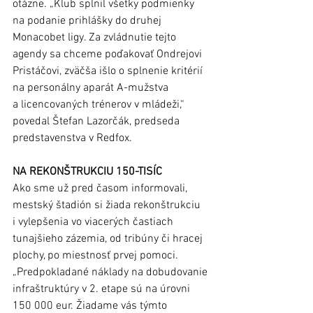
otázne. „Klub splnil všetky podmienky 
na podanie prihlášky do druhej 
Monacobet ligy. Za zvládnutie tejto 
agendy sa chceme poďakovať Ondrejovi 
Pristáčovi, zväčša išlo o splnenie kritérií 
na personálny aparát A-mužstva 
a licencovaných trénerov v mládeži,“ 
povedal Štefan Lazorčák, predseda 
predstavenstva v Redfox. 
NA REKONŠTRUKCIU 150-TISÍC 
Ako sme už pred časom informovali, 
mestský štadión si žiada rekonštrukciu 
i vylepšenia vo viacerých častiach 
tunajšieho zázemia, od tribúny či hracej 
plochy, po miestnosť prvej pomoci. 
„Predpokladané náklady na dobudovanie 
infraštruktúry v 2. etape sú na úrovni 
150 000 eur. Žiadame vás týmto 