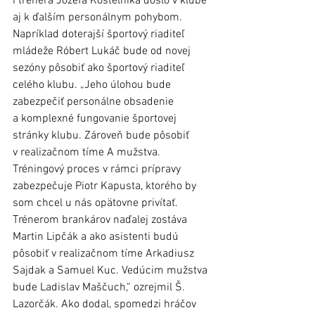
i trénera Jozefa Kostelníka došlo v klube 
aj k ďalším personálnym pohybom. 
Napríklad doterajší športový riaditeľ 
mládeže Róbert Lukáč bude od novej 
sezóny pôsobiť ako športový riaditeľ 
celého klubu. „Jeho úlohou bude 
zabezpečiť personálne obsadenie 
a komplexné fungovanie športovej 
stránky klubu. Zároveň bude pôsobiť 
v realizačnom tíme A mužstva. 
Tréningový proces v rámci prípravy 
zabezpečuje Piotr Kapusta, ktorého by 
som chcel u nás opätovne privítať. 
Trénerom brankárov naďalej zostáva 
Martin Lipčák a ako asistenti budú 
pôsobiť v realizačnom tíme Arkadiusz 
Sajdak a Samuel Kuc. Vedúcim mužstva 
bude Ladislav Maščuch,“ ozrejmil Š. 
Lazorčák. Ako dodal, spomedzi hráčov 