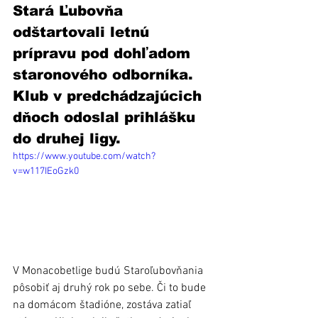
Stará Ľubovňa 
odštartovali letnú 
prípravu pod dohľadom 
staronového odborníka. 
Klub v predchádzajúcich 
dňoch odoslal prihlášku 
do druhej ligy.
https://www.youtube.com/watch?
v=w117IEoGzk0
V Monacobetlige budú Staroľubovňania 
pôsobiť aj druhý rok po sebe. Či to bude 
na domácom štadióne, zostáva zatiaľ 