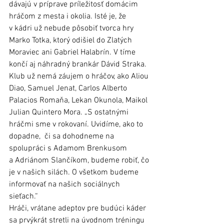
dávajú v príprave príležitosť domácim 
hráčom z mesta i okolia. Isté je, že 
v kádri už nebude pôsobiť tvorca hry 
Marko Totka, ktorý odišiel do Zlatých 
Moraviec ani Gabriel Halabrín. V tíme 
končí aj náhradný brankár Dávid Straka. 
Klub už nemá záujem o hráčov, ako Aliou 
Diao, Samuel Jenat, Carlos Alberto 
Palacios Romaňa, Lekan Okunola, Maikol 
Julian Quintero Mora. „S ostatnými 
hráčmi sme v rokovaní. Uvidíme, ako to 
dopadne,  či sa dohodneme na 
spolupráci s Adamom Brenkusom 
a Adriánom Slančíkom, budeme robiť, čo 
je v našich silách. O všetkom budeme 
informovať na našich sociálnych 
sieťach.“	 
Hráči, vrátane adeptov pre budúci káder 
sa prvýkrát stretli na úvodnom tréningu 