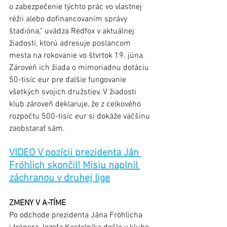
o zabezpečenie týchto prác vo vlastnej 
réžii alebo dofinancovaním správy 
štadióna,“ uvádza Redfox v aktuálnej 
žiadosti, ktorú adresuje poslancom 
mesta na rokovanie vo štvrtok 19. júna. 
Zároveň ich žiada o mimoriadnu dotáciu 
50-tisíc eur pre ďalšie fungovanie 
všetkých svojich družstiev. V žiadosti 
klub zároveň deklaruje, že z celkového 
rozpočtu 500-tisíc eur si dokáže väčšinu 
zaobstarať sám. 
VIDEO V pozícii prezidenta Ján 
Fröhlich skončil! Misiu naplnil 
záchranou v druhej lige
ZMENY V A-TÍME
Po odchode prezidenta Jána Fröhlicha 