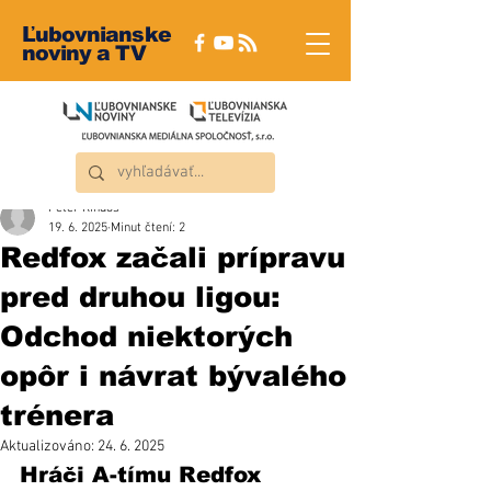
Ľubovnianske
noviny a TV
Peter Rindoš
19. 6. 2025
Minut čtení: 2
Redfox začali prípravu
pred druhou ligou:
Odchod niektorých
opôr i návrat bývalého
trénera
Aktualizováno:
24. 6. 2025
Hráči A-tímu Redfox 