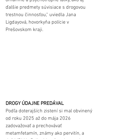
omamné a psychotropné látky, ako aj 
ďalšie predmety súvisiace s drogovou 
trestnou činnosťou,“ uviedla Jana 
Ligdayová, hovorkyňa polície v 
Prešovskom kraji. 
DROGY ÚDAJNE PREDÁVAL
Podľa doterajších zistení si mal obvinený 
od roku 2025 až do mája 2026 
zadovažovať a prechovávať 
metamfetamín, známy ako pervitín, a 