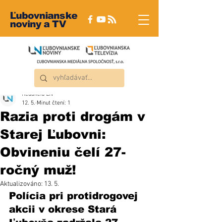
Ľubovnianske
noviny a TV
Redakcia ĽN
12. 5.
Minut čtení: 1
Razia proti drogám v
Starej Ľubovni:
Obvineniu čelí 27-
ročný muž!
Aktualizováno:
13. 5.
Polícia pri protidrogovej 
akcii v okrese Stará 