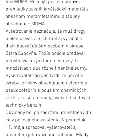
tiež MDMA. Policajti počas domovej 
prehliadky zaistili kryštalický materiál s 
obsahom metamfetamínu a tablety 
obsahujúce MDMA.
Vyšetrovanie naznačuje, že muž drogy 
nielen užíval, ale ich mal aj vyrábať a 
distribuovať ďalším osobám v okrese 
Stará Ľubovňa. Podľa polície predával 
pervitín viacerým ľuďom v rôznych 
množstvách a za rôzne finančné sumy.
Vyšetrovateľ zároveň tvrdí, že pervitín 
vyrábal z liekov obsahujúcich efedrín a 
pseudoefedrín s použitím chemických 
látok, ako sú amoniak, hydroxid sodný či 
technický benzín.
Obvinený bol po zadržaní umiestnený do 
cely policajného zaistenia. V pondelok 
11. mája spracoval vyšetrovateľ aj 
podnet na jeho väzobné stíhanie. Mladý 