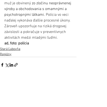
muž je obvinený 
zo zločinu neoprávnenej 
výroby a obchodovania s omamnými a 
psychotropnými látkami. 
Polícia vo veci 
naďalej vykonáva ďalšie procesné úkony. 
Zároveň upozorňuje na riziká drogovej 
závislosti a pokračuje v preventívnych 
aktivitách medzi mladými ľuďmi.
ad, foto: polícia
Stará Ľubovňa
Regióny
Zobrazit vše
Nejnovější příspěvky