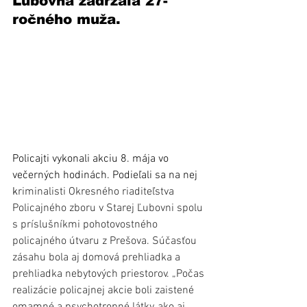
Ľubovňa zadržala 27-
ročného muža.
Policajti vykonali akciu 8. mája vo 
večerných hodinách. Podieľali sa na nej 
k
riminalisti Okresného riaditeľstva 
Policajného zboru v Starej Ľubovni spolu 
s príslušníkmi pohotovostného 
policajného útvaru z Prešova. Súčasťou 
zásahu bola aj domová prehliadka a 
prehliadka nebytových priestorov. „Počas 
realizácie policajnej akcie boli zaistené 