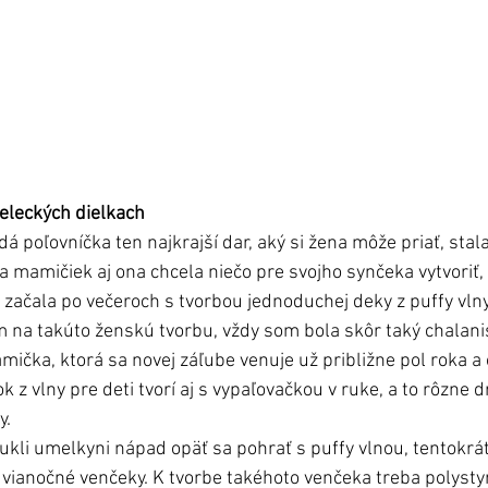
eleckých dielkach
á poľovníčka ten najkrajší dar, aký si žena môže priať, sta
 mamičiek aj ona chcela niečo pre svojho synčeka vytvoriť, 
e začala po večeroch s tvorbou jednoduchej deky z puffy vln
 na takúto ženskú tvorbu, vždy som bola skôr taký chalanis
čka, ktorá sa novej záľube venuje už približne pol roka a
z vlny pre deti tvorí aj s vypaľovačkou v ruke, a to rôzne 
. 
nukli umelkyni nápad opäť sa pohrať s puffy vlnou, tentokrát
li vianočné venčeky. K tvorbe takéhoto venčeka treba polysty