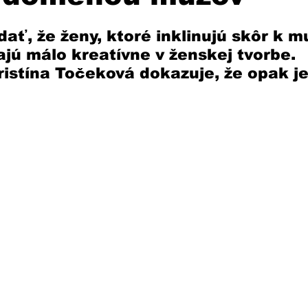
dať, že ženy, ktoré inklinujú skôr k 
jú málo kreatívne v ženskej tvorbe. 
istína Točeková dokazuje, že opak je