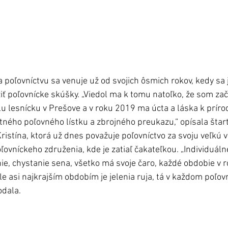
 poľovníctvu sa venuje už od svojich ôsmich rokov, kedy sa j
iť poľovnícke skúšky. „Viedol ma k tomu natoľko, že som zač
 lesnícku v Prešove a v roku 2019 ma úcta a láska k prírode
tného poľovného lístku a zbrojného preukazu,“ opísala štart
Kristína, ktorá už dnes považuje poľovníctvo za svoju veľkú 
ovníckeho združenia, kde je zatiaľ čakateľkou. „Individuáln
ie, chystanie sena, všetko má svoje čaro, každé obdobie v 
le asi najkrajším obdobím je jelenia ruja, tá v každom poľov
odala. 