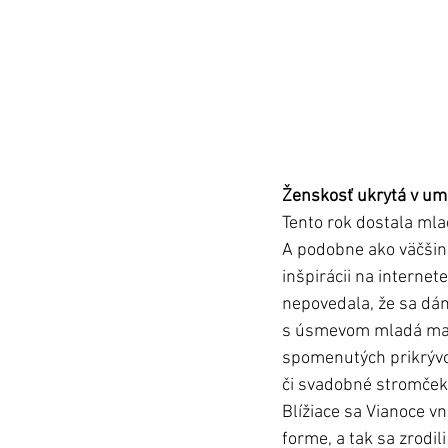
Ženskosť ukrytá v um
Tento rok dostala mlad
A podobne ako väčšina
inšpirácii na internet
nepovedala, že sa dám
s úsmevom mladá mami
spomenutých prikrývok 
či svadobné stromčeky
Blížiace sa Vianoce v
forme, a tak sa zrodi