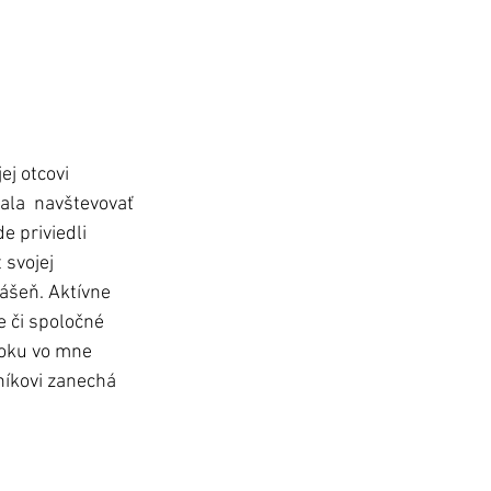
ej otcovi 
ala  navštevovať 
 priviedli 
 svojej 
vášeň. Aktívne 
e či spoločné 
roku vo mne 
níkovi zanechá 