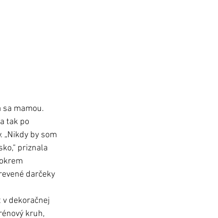
la sa mamou.  
a tak po 
y. „Nikdy by som 
ko,“ priznala 
 okrem 
drevené darčeky 
 v dekoračnej 
rénový kruh, 