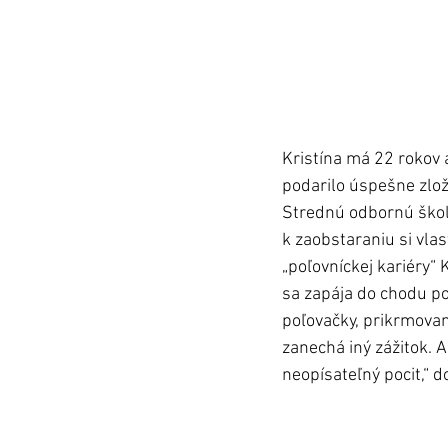
Kristína má 22 rokov a
podarilo úspešne zlož
Strednú odbornú školu
k zaobstaraniu si vlas
„poľovníckej kariéry“ 
sa zapája do chodu poľ
poľovačky, prikrmovan
zanechá iný zážitok. A
neopísateľný pocit,“ d