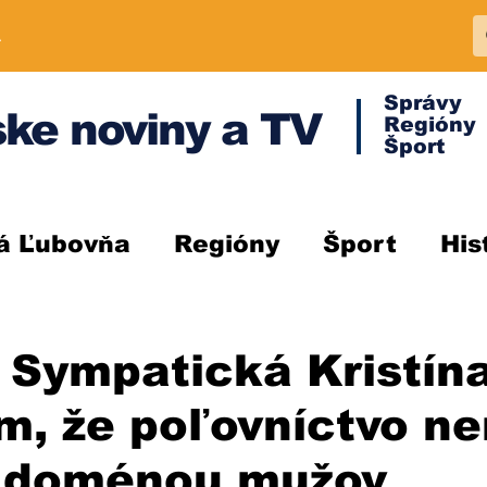
A
Správy
ke noviny a TV
Regióny
Šport
á Ľubovňa
Regióny
Šport
His
Sympatická Kristína
m, že poľovníctvo n
a doménou mužov