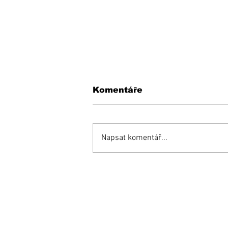
Komentáře
Napsat komentář...
KEDYSI a DNES: V
podhradí fungovala
kedysi kaviareň.
Pamätáte si ju?
Prihláste sa na od
e-mailových správ