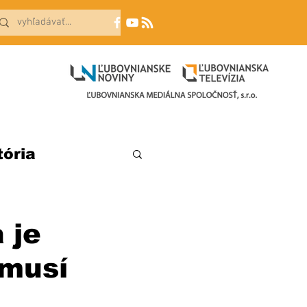
tória
 je
emusí