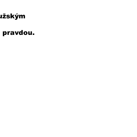
mužským 
 pravdou. 