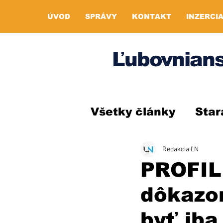
ÚVOD
SPRÁVY
KONTAKT
INZERCI
Ľubovnians
Všetky články
Star
Redakcia ĽN
PROFIL 
dôkazo
byť ib