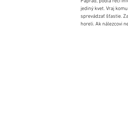
Papraď, podľa reči inf
jediný kvet. Vraj kom
sprevádzať šťastie. Z
horeli. Ak nálezcovi 