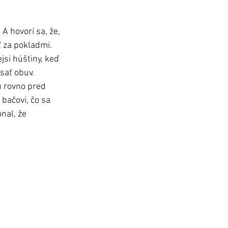
 hovorí sa, že, 
ť za pokladmi. 
jsi húštiny, keď 
sať obuv. 
u rovno pred 
bačovi, čo sa 
nal, že 