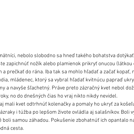
amätníci, nebolo slobodno sa hneď takého bohatstva dotýkať
ste zapichnúť nožík alebo plamienok prikryť onucou (látkou
 a prečkať do rána. Iba tak sa mohlo hľadať a začať kopať, n
ľudia, mládenec, ktorý sa vybral hľadať kvitnúcu papraď ukryt
y a navyše šľachetný. Práve preto zázračný kvet nebol dož
roky, no do dnešných čias ho vraj nikto nikdy nevidel. 
 mali kvet odtrhnúť kolenačky a pomaly ho ukryť za košeľu, 
zázraky i túžba po lepšom živote ovládla aj salašníkov. Boli
é boli samou záhadou. Pokušenie zbohatnúť ich opantalo nat
odná cesta.