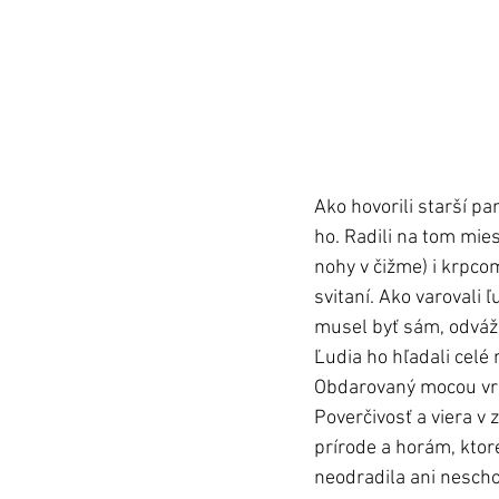
Ako hovorili starší p
ho. Radili na tom mie
nohy v čižme) i krpcom
svitaní. Ako varovali 
musel byť sám, odvážn
Ľudia ho hľadali celé 
Obdarovaný mocou vraj
Poverčivosť a viera v 
prírode a horám, ktor
neodradila ani nesch