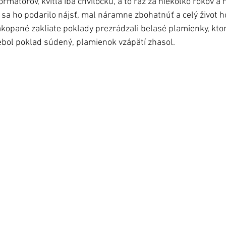
ormátorov, kvitla iba chvíľočku, a to raz za niekoľko rokov a
u sa ho podarilo nájsť, mal náramne zbohatnúť a celý život h
akopané zakliate poklady prezrádzali belasé plamienky, kto
nebol poklad súdený, plamienok vzápätí zhasol. 