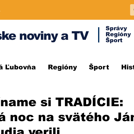
A
Správy
ke noviny a TV
Regióny
Šport
á Ľubovňa
Regióny
Šport
His
íname si TRADÍCIE:
á noc na svätého Já
dia verili