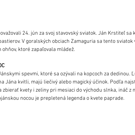
považovali 24. jún za svoj stavovský sviatok. Ján Krstiteľ sa k
pastierov. V goralských obciach Zamaguria sa tento sviatok 
m ohňov, ktoré zapaľovala mládež. 
OC
nskymi spevmi, ktoré sa ozývali na kopcoch za dedinou. Ľud
 na Jána kvitli, majú liečivý alebo magický účinok. Podľa najs
zbierať kvety i zeliny pri mesiaci do východu slnka, ináč z 
jánskou nocou je prepletená legenda o kvete paprade. 