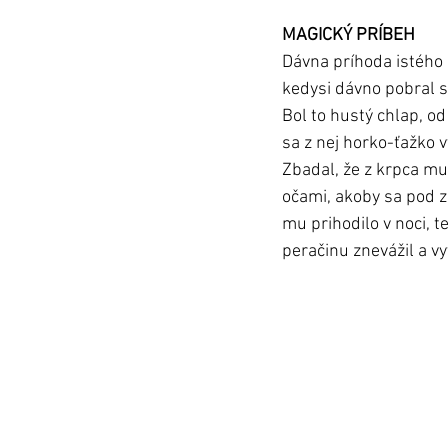
MAGICKÝ PRÍBEH
Dávna príhoda istého 
kedysi dávno pobral sa
Bol to hustý chlap, od
sa z nej horko-ťažko v
Zbadal, že z krpca mu
očami, akoby sa pod z
mu prihodilo v noci, te
peračinu znevážil a vyv