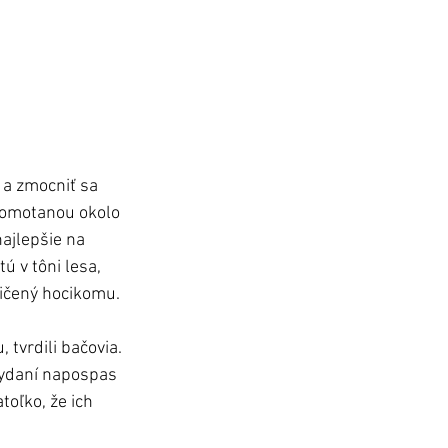
 a zmocniť sa 
 omotanou okolo 
ajlepšie na 
ú v tôni lesa, 
ičený hocikomu. 
tvrdili bačovia. 
 vydaní napospas 
oľko, že ich 