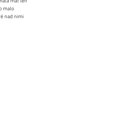
 mala mať len 
o malo 
ré nad nimi 