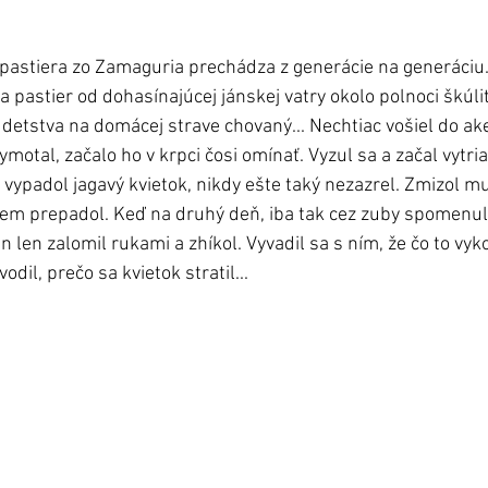
pastiera zo Zamaguria prechádza z generácie na generáciu. A
 pastier od dohasínajúcej jánskej vatry okolo polnoci škúli
 detstva na domácej strave chovaný... Nechtiac vošiel do ake
ymotal, začalo ho v krpci čosi omínať. Vyzul sa a začal vytria
 vypadol jagavý kvietok, nikdy ešte taký nezazrel. Zmizol m
em prepadol. Keď na druhý deň, iba tak cez zuby spomenul 
n len zalomil rukami a zhíkol. Vyvadil sa s ním, že čo to vyko
odil, prečo sa kvietok stratil...