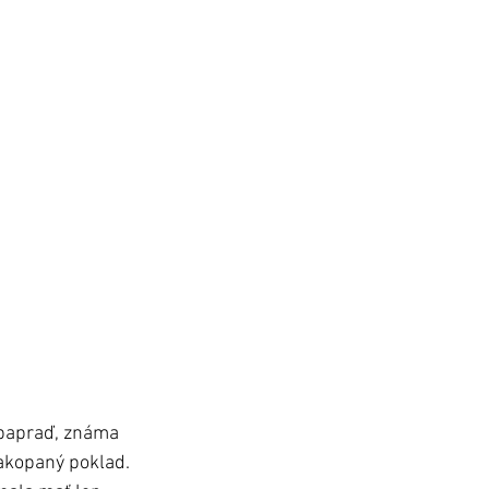
 papraď, známa 
zakopaný poklad. 