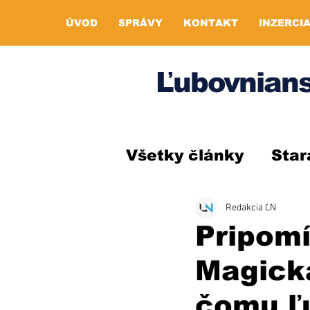
ÚVOD
SPRÁVY
KONTAKT
INZERCI
Ľubovnians
Všetky články
Star
Redakcia ĽN
Pripom
Magick
čomu ľu