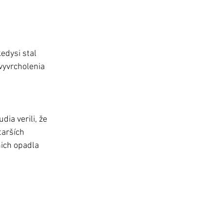
edysi stal 
vyvrcholenia 
ia verili, že 
tarších 
nich opadla 