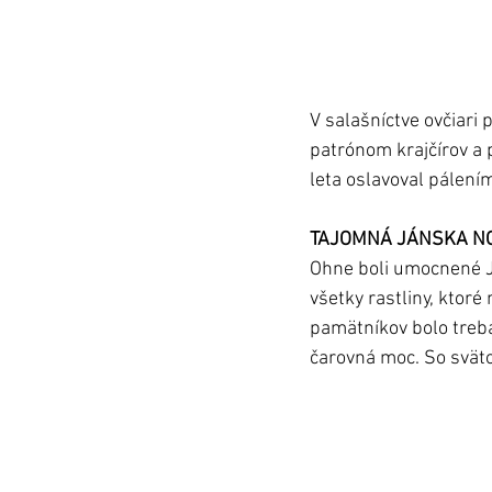
V salašníctve ovčiari 
patrónom krajčírov a 
leta oslavoval pálení
TAJOMNÁ JÁNSKA N
Ohne boli umocnené Já
všetky rastliny, ktoré
pamätníkov bolo treba 
čarovná moc. So sväto