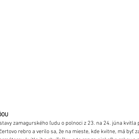
ĎOU
tavy zamagurského ľudu o polnoci z 23. na 24. júna kvitla
čertovo rebro a verilo sa, že na mieste, kde kvitne, má byť 