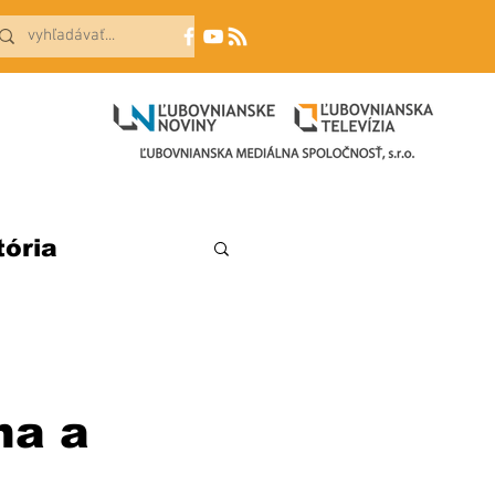
tória
na a