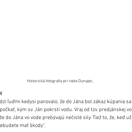
Historická fotografia pri rieke Dunajec.
H
dzi ľuďmi kedysi panovalo, že do Jána bol zákaz kúpania sa 
počkať, kým sv. Ján pokrstí vodu. Vraj od tzv. predjánskej vo
, že do Jána vo vode prebývajú nečisté sily. Tiež to, že, keď už
nebudete mať škody“.