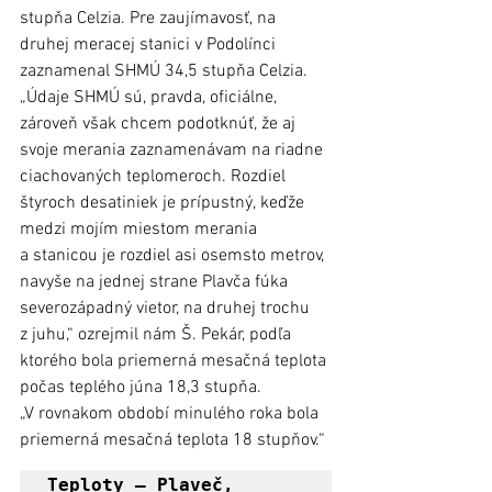
stupňa Celzia. Pre zaujímavosť, na 
druhej meracej stanici v Podolínci 
zaznamenal SHMÚ 34,5 stupňa Celzia. 
„Údaje SHMÚ sú, pravda, oficiálne, 
zároveň však chcem podotknúť, že aj 
svoje merania zaznamenávam na riadne 
ciachovaných teplomeroch. Rozdiel 
štyroch desatiniek je prípustný, keďže 
medzi mojím miestom merania 
a stanicou je rozdiel asi osemsto metrov, 
navyše na jednej strane Plavča fúka 
severozápadný vietor, na druhej trochu 
z juhu,“ ozrejmil nám Š. Pekár, podľa 
ktorého bola priemerná mesačná teplota 
počas teplého júna 18,3 stupňa. 
„V rovnakom období minulého roka bola 
priemerná mesačná teplota 18 stupňov.“
Teploty – Plaveč, 