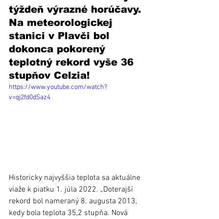
týždeň výrazné horúčavy. 
Na meteorologickej 
stanici v Plavči bol 
dokonca pokorený 
teplotný rekord vyše 36 
stupňov Celzia!
https://www.youtube.com/watch?
v=qj2fd0dSaz4
Historicky najvyššia teplota sa aktuálne 
viaže k piatku 1. júla 2022. „Doterajší 
rekord bol nameraný 8. augusta 2013, 
kedy bola teplota 35,2 stupňa. Nová 