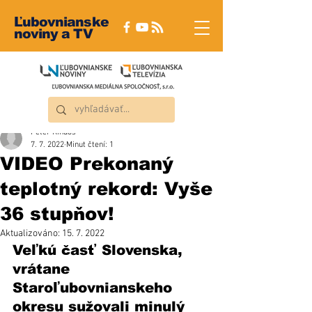
Ľubovnianske
noviny a TV
Peter Rindoš
7. 7. 2022
Minut čtení: 1
VIDEO Prekonaný
teplotný rekord: Vyše
36 stupňov!
Aktualizováno:
15. 7. 2022
Veľkú časť Slovenska, 
vrátane 
Staroľubovnianskeho 
okresu sužovali minulý 