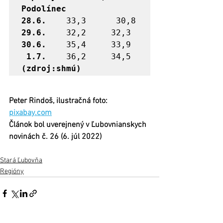
Podolínec

28.6.
29.6.
30.6.
 1.7.
	 36,2	  34,5                  
(zdroj:shmú)
Peter Rindoš, ilustračná foto: 
pixabay.com
Článok bol uverejnený v Ľubovnianskych 
novinách č. 26 (6. júl 2022)
Stará Ľubovňa
Regióny