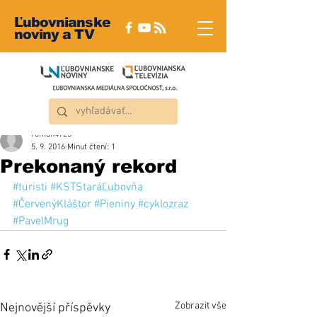
Ľubovnianske
noviny a TV
roman4723
5. 9. 2016
Minut čtení: 1
Prekonaný rekord
#turisti
#KSTStaráĽubovňa
#ČervenýKláštor
#Pieniny
#cyklozraz
#PavelMrug
Zobrazit vše
Nejnovější příspěvky