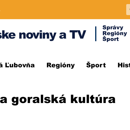
A
Správy
ke noviny a TV
Regióny
Šport
á Ľubovňa
Regióny
Šport
His
a goralská kultúra