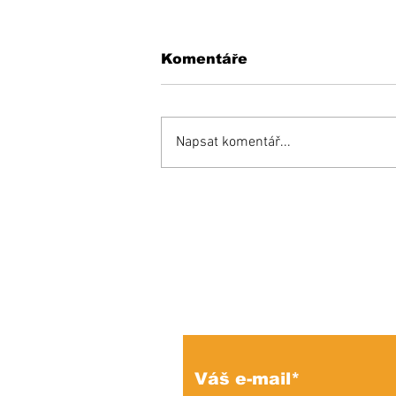
Komentáře
Napsat komentář...
Opäť si budeme do
mestského parlamentu
voliť maximálne možný
počet poslancov
Prihláste sa na od
e-mailových správ