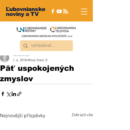
Ľubovnianske
noviny a TV
roman4723
1. 6. 2018
Minut čtení: 0
Päť uspokojených
zmyslov
Zobrazit vše
Nejnovější příspěvky