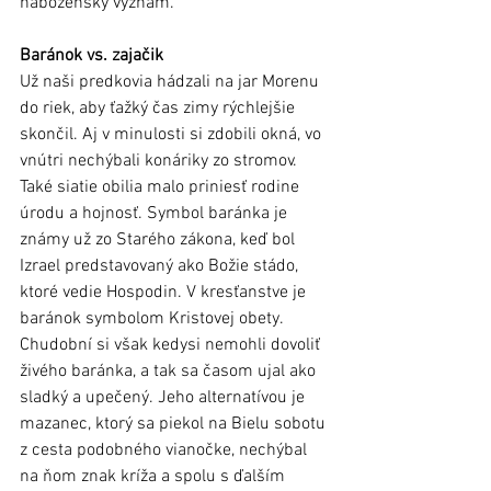
náboženský význam.
Baránok vs. zajačik
Už naši predkovia hádzali na jar Morenu 
do riek, aby ťažký čas zimy rýchlejšie 
skončil. Aj v minulosti si zdobili okná, vo 
vnútri nechýbali konáriky zo stromov. 
Také siatie obilia malo priniesť rodine 
úrodu a hojnosť. Symbol baránka je 
známy už zo Starého zákona, keď bol 
Izrael predstavovaný ako Božie stádo, 
ktoré vedie Hospodin. V kresťanstve je 
baránok symbolom Kristovej obety. 
Chudobní si však kedysi nemohli dovoliť 
živého baránka, a tak sa časom ujal ako 
sladký a upečený. Jeho alternatívou je 
mazanec, ktorý sa piekol na Bielu sobotu 
z cesta podobného vianočke, nechýbal 
na ňom znak kríža a spolu s ďalším 