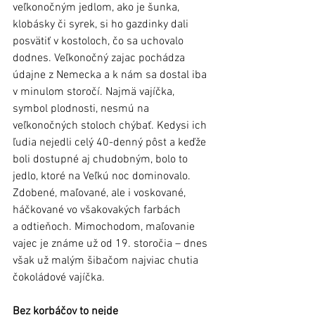
veľkonočným jedlom, ako je šunka, 
klobásky či syrek, si ho gazdinky dali 
posvätiť v kostoloch, čo sa uchovalo 
dodnes. Veľkonočný zajac pochádza 
údajne z Nemecka a k nám sa dostal iba 
v minulom storočí. Najmä vajíčka, 
symbol plodnosti, nesmú na 
veľkonočných stoloch chýbať. Kedysi ich 
ľudia nejedli celý 40-denný pôst a keďže 
boli dostupné aj chudobným, bolo to 
jedlo, ktoré na Veľkú noc dominovalo. 
Zdobené, maľované, ale i voskované, 
háčkované vo všakovakých farbách 
a odtieňoch. Mimochodom, maľovanie 
vajec je známe už od 19. storočia – dnes 
však už malým šibačom najviac chutia 
čokoládové vajíčka. 
Bez korbáčov to nejde