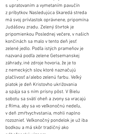
s upratovaním a vymetaním pavučín 
z príbytkov. Nasledujúca škaredá streda 
má svoj prívlastok oprávnene, pripomína 
Judášovu zradu. Zelený štvrtok je 
pripomienkou Poslednej večere, v našich 
končinách sa malo v tento deň jesť 
zelené jedlo. Podľa istých prameňov je 
nazvaná podľa zelene Getsemanskej 
záhrady, iné zdroje hovoria, že je to 
z nemeckých slov, ktoré naznačujú 
plačlivosť a/alebo zelenú farbu. Veľký 
piatok je deň Kristovho ukrižovania 
a spája sa s ním prísny pôst. V Bielu 
sobotu sa svätí oheň a zvony sa vracajú 
z Ríma, aby sa vo veľkonočnú nedeľu, 
v deň zmŕtvychvstania, mohli naplno 
rozoznieť. Veľkonočný pondelok je už iba 
bodkou a má skôr tradičný ako 