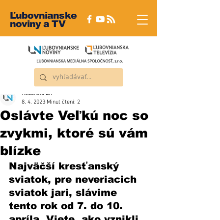
Ľubovnianske
noviny a TV
Redakcia ĽN
8. 4. 2023
Minut čtení: 2
Oslávte Veľkú noc so
zvykmi, ktoré sú vám
blízke
Najväčší kresťanský 
sviatok, pre neveriacich 
sviatok jari, slávime 
tento rok od 7. do 10. 
apríla. Viete, ako vznikli 