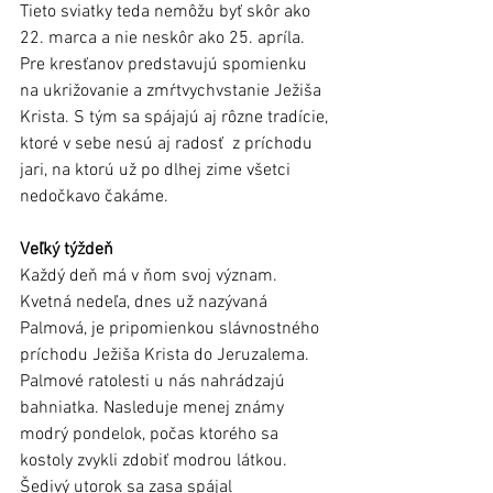
Tieto sviatky teda nemôžu byť skôr ako 
22. marca a nie neskôr ako 25. apríla. 
Pre kresťanov predstavujú spomienku 
na ukrižovanie a zmŕtvychvstanie Ježiša 
Krista. S tým sa spájajú aj rôzne tradície, 
ktoré v sebe nesú aj radosť  z príchodu 
jari, na ktorú už po dlhej zime všetci 
nedočkavo čakáme. 
Veľký týždeň
Každý deň má v ňom svoj význam. 
Kvetná nedeľa, dnes už nazývaná 
Palmová, je pripomienkou slávnostného 
príchodu Ježiša Krista do Jeruzalema. 
Palmové ratolesti u nás nahrádzajú 
bahniatka. Nasleduje menej známy 
modrý pondelok, počas ktorého sa 
kostoly zvykli zdobiť modrou látkou. 
Šedivý utorok sa zasa spájal 