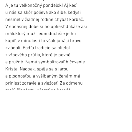
A je tu veľkonočný pondelok! Aj keď 
u nás sa skôr polieva ako šibe, kedysi 
nesmel v žiadnej rodine chýbať korbáč. 
V súčasnej dobe si ho upliesť dokáže asi 
máloktorý muž, jednoduchšie je ho 
kúpiť, v minulosti to však junáci hravo 
zvládali. Podľa tradície sa plietol 
z vŕbového prútia, ktoré je pevné 
a pružné. Nemá symbolizovať bičovanie 
Krista. Naopak, spája sa s jarou 
a plodnosťou a vyšibaným ženám má 
priniesť zdravie a sviežosť. Za odmenu 
majú šibačom uviazať na korbáč 
mašličku a obdariť ich kraslicou. 
Akékoľvek veľkonočné tradície 
dodržiavate vy, hlavne si ich užite 
v zdraví a rodinnom kruhu. 
Dagmar Baluchová, il. foto: ĽMS