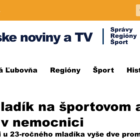
A
Správy
ke noviny a TV
Regióny
Šport
á Ľubovňa
Regióny
Šport
His
ladík na športovom 
 v nemocnici
ili u 23-ročného mladíka vyše dve prom