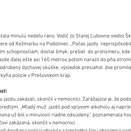
ala minulú nedeľu ráno. Vodič zo Starej Ľubovne viedol Šk
smere od Kežmarku na Podolínec. „Počas jazdy  neprispôsobil
ím schopnostiam, dostal šmyk, prešiel  do protismeru, kde 
jazde ďalej ešte asi 160 metrov, potom narazil do pňa strom
 podrobený dychovej skúške, výsledok presiahol  dve promile
kyňa polície v Prešovskom kraji. 
sti  
šiu jazdu zakázali, skončil v nemocnici. Zarážajúce je, že po
 predtým. „Mladý muž  jazdil pod vplyvom alkoholu aj naprie
ona už bol v minulosti riadne odsúdený,“ poznamenala hovo
čovi zakázaná, skončil v nemocnici. 
ľubovňana polícia obvinila z trestného činu ohrozenia pod