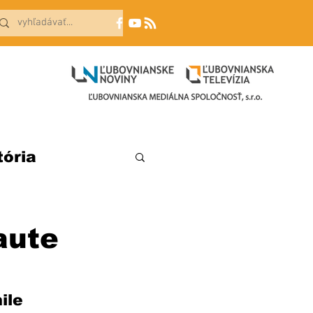
tória
aute
ile 