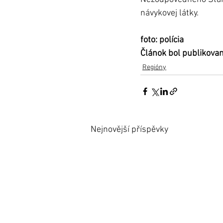
návykovej látky. 	
foto: polícia
Článok bol publikova
Regióny
Nejnovější příspěvky