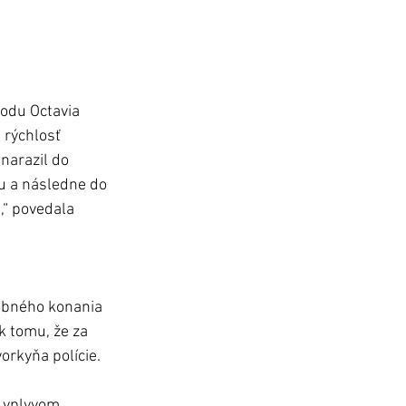
odu Octavia 
 rýchlosť 
narazil do 
u a následne do 
,“ povedala 
dobného konania 
k tomu, že za 
rkyňa polície. 
 vplyvom 