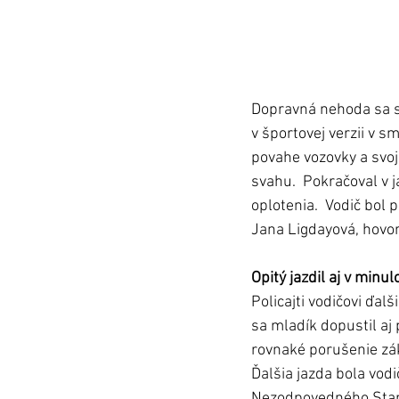
Dopravná nehoda sa st
v športovej verzii v 
povahe vozovky a svoj
svahu.  Pokračoval v 
oplotenia.  Vodič bol
Jana Ligdayová, hovor
Opitý jazdil aj v minulo
Policajti vodičovi ďal
sa mladík dopustil aj
rovnaké porušenie zák
Ďalšia jazda bola vodi
Nezodpovedného Staro