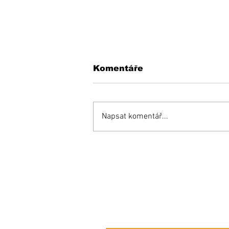
Komentáře
Napsat komentář...
KEDYSI a DNES: V
podhradí fungovala
kedysi kaviareň.
Pamätáte si ju?
Prihláste sa na od
e-mailových správ