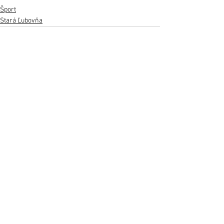
Šport
Stará Ľubovňa
Zobrazit vše
Nejnovější příspěvky