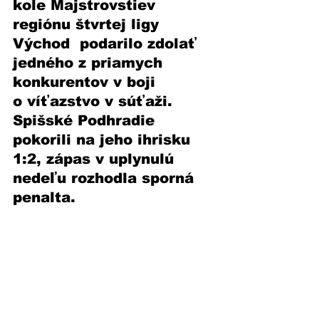
kole Majstrovstiev 
regiónu štvrtej ligy 
Východ  podarilo zdolať 
jedného z priamych 
konkurentov v boji 
o víťazstvo v súťaži. 
Spišské Podhradie 
pokorili na jeho ihrisku 
1:2, zápas v uplynulú 
nedeľu rozhodla sporná 
penalta. 