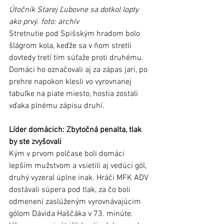
Útočník Starej Ľubovne sa dotkol lopty 
ako prvý. foto: archív
Stretnutie pod Spišským hradom bolo 
šlágrom kola, keďže sa v ňom stretli 
dovtedy tretí tím súťaže proti druhému. 
Domáci ho označovali aj za zápas jari, po 
prehre napokon klesli vo vyrovnanej 
tabuľke na piate miesto, hostia zostali 
vďaka plnému zápisu druhí. 
Líder domácich: Zbytočná penalta, tlak 
by ste zvyšovali
Kým v prvom polčase boli domáci 
lepším mužstvom a vsietili aj vedúci gól, 
druhý vyzeral úplne inak. Hráči MFK ADV 
dostávali súpera pod tlak, za čo boli 
odmenení zaslúženým vyrovnávajúcim 
gólom Dávida Haščáka v 73. minúte. 