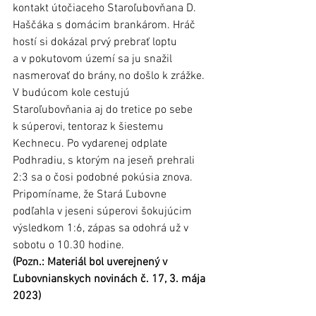
kontakt útočiaceho Staroľubovňana D. 
Haščáka s domácim brankárom. Hráč 
hostí si dokázal prvý prebrať loptu 
a v pokutovom území sa ju snažil 
nasmerovať do brány, no došlo k zrážke. 
V budúcom kole cestujú 
Staroľubovňania aj do tretice po sebe 
k súperovi, tentoraz k šiestemu 
Kechnecu. Po vydarenej odplate 
Podhradiu, s ktorým na jeseň prehrali 
2:3 sa o čosi podobné pokúsia znova. 
Pripomíname, že Stará Ľubovne 
podľahla v jeseni súperovi šokujúcim 
výsledkom 1:6, zápas sa odohrá už v 
sobotu o 10.30 hodine. 
(Pozn.: Materiál bol uverejnený v 
Ľubovnianskych novinách č. 17, 3. mája 
2023)