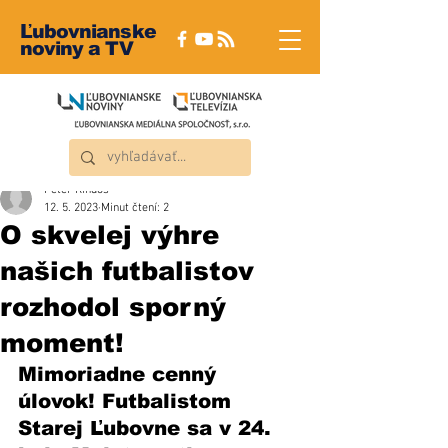
Ľubovnianske
noviny a TV
Peter Rindoš
12. 5. 2023
Minut čtení: 2
O skvelej výhre
našich futbalistov
rozhodol sporný
moment!
Mimoriadne cenný 
úlovok! Futbalistom 
Starej Ľubovne sa v 24. 