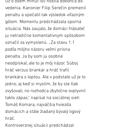
Už o osem minút išli hostia dokonca do 
vedenia. Kanonier Filip Serečin premenil 
penaltu a spečatil tak výsledok víťazným 
gólom. Momentu predchádzala sporná 
situácia. Nás zaujalo, že domáci hlásateľ 
ju netradične komentatívnym spôsobom 
označil za vymyslenú. „Za stavu 1:1 
podľa môjho názoru veľmi prísna 
penalta. Ja by som ju osobne 
neodpískal, ale to je môj názor. Súboj 
hráč verzus brankár a hráč trafil 
brankára s loptou. Ale v podstate už je to 
jedno, aj keď si myslím, že by ste tlak 
zvyšovali, no rozhodca zbytočne ovplyvnil 
takto zápas,“ napísal na sociálnej sieti 
Tomáš Komara, najväčšia hviezda 
domácich a stále žiadaný bývalý ligový 
hráč.
Kontroverznej situácii predchádzal 