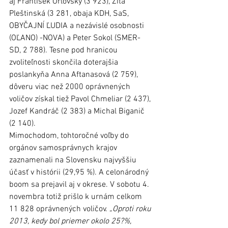
aj František Orlovský (3 923), Zita 
Pleštinská (3 281, obaja KDH, SaS, 
OBYČAJNÍ ĽUDIA a nezávislé osobnosti 
(OĽANO) -NOVA) a Peter Sokol (SMER-
SD, 2 788). Tesne pod hranicou 
zvoliteľnosti skončila doterajšia 
poslankyňa Anna Aftanasová (2 759), 
dôveru viac než 2000 oprávnených 
voličov získal tiež Pavol Chmeliar (2 437), 
Jozef Kandráč (2 383) a Michal Biganič 
(2 140).
Mimochodom, tohtoročné voľby do 
orgánov samosprávnych krajov 
zaznamenali na Slovensku najvyššiu 
účasť v histórii (29,95 %). A celonárodný 
boom sa prejavil aj v okrese. V sobotu 4. 
novembra totiž prišlo k urnám celkom 
11 828 oprávnených voličov.
 „Oproti roku 
2013, kedy bol priemer okolo 25?%, 