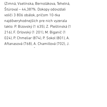
(Zimná, Vsetínska, Bernolákova, Tehelná, 
Štúrova) – 44,38?%. Dokopy odovzdali 
voliči 3 806 obálok, pričom 10-tka 
najdôveryhodnejších pre nich vyzerala 
takto: P. Bizovský (1 635), Z. Pleštinská (1 
216), F. Orlovský (1 201), M. Biganič (1 
024), P. Chmeliar (874), P. Sokol (801), A. 
Aftanasová (768), A. Chamillová (702), J. 
Gondek (619) a P. Žemba (591).
Poradie za okres, zvolení poslanci 
zastupiteľstva:
 P. Bizovský (4 742 hlasov), 
F. Orlovský (3 923), Z. Pleštinská (3 281), 
P. Sokol (2 788). 
Náhradníci:
 A. Aftanasová (2 759), P. 
Chmeliar (2 437), J. Kandráč (2 383), M. 
Biganič (2 140), J. Gondek (1 869), J. 
Jakubianský (1 727), P. Žemba (1 716), 