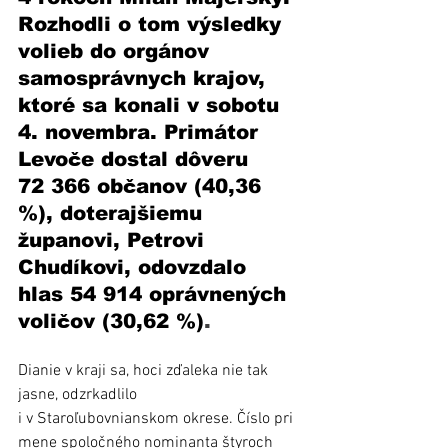
Rozhodli o tom výsledky 
volieb do orgánov 
samosprávnych krajov, 
ktoré sa konali v sobotu 
4. novembra. Primátor 
Levoče dostal dôveru 
72 366 občanov (40,36 
%), doterajšiemu 
županovi, Petrovi 
Chudíkovi, odovzdalo 
hlas 54 914 oprávnených 
voličov (30,62 %)
.
Dianie v kraji sa, hoci zďaleka nie tak 
jasne, odzrkadlilo 
i v Staroľubovnianskom okrese. Číslo pri 
mene spoločného nominanta štyroch 