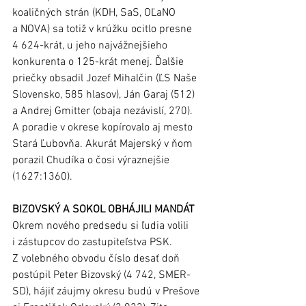
koaličných strán (KDH, SaS, OĽaNO 
a NOVA) sa totiž v krúžku ocitlo presne 
4 624-krát, u jeho najvážnejšieho 
konkurenta o 125-krát menej. Ďalšie 
priečky obsadil Jozef Mihalčin (ĽS Naše 
Slovensko, 585 hlasov), Ján Garaj (512) 
a Andrej Gmitter (obaja nezávislí, 270). 
A poradie v okrese kopírovalo aj mesto 
Stará Ľubovňa. Akurát Majerský v ňom 
porazil Chudíka o čosi výraznejšie 
(1627:1360).
BIZOVSKÝ A SOKOL OBHÁJILI MANDÁT
Okrem nového predsedu si ľudia volili 
i zástupcov do zastupiteľstva PSK. 
Z volebného obvodu číslo desať doň 
postúpil Peter Bizovský (4 742, SMER-
SD), hájiť záujmy okresu budú v Prešove 