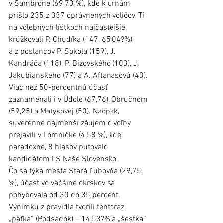
v Šambrone (69,73 %), kde k urnám 
prišlo 235 z 337 oprávnených voličov. Tí 
na volebných lístkoch najčastejšie 
krúžkovali P. Chudíka (147, 65,04?%) 
a z poslancov P. Sokola (159), J. 
Kandráča (118), P. Bizovského (103), J. 
Jakubianskeho (77) a A. Aftanasovú (40). 
Viac než 50-percentnú účasť 
zaznamenali i v Údole (67,76), Obručnom 
(59,25) a Matysovej (50). Naopak, 
suverénne najmenší záujem o voľby 
prejavili v Lomničke (4,58 %), kde, 
paradoxne, 8 hlasov putovalo 
kandidátom ĽS Naše Slovensko.
Čo sa týka mesta Stará Ľubovňa (29,75 
%), účasť vo väčšine okrskov sa 
pohybovala od 30 do 35 percent. 
Výnimku z pravidla tvorili tentoraz 
„päťka“ (Podsadok) – 14,53?% a „šestka“ 