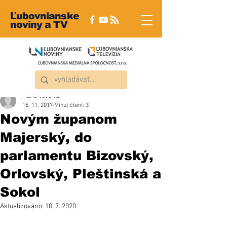
Ľubovnianske
noviny a TV
Mário Veverka
16. 11. 2017
Minut čtení: 3
Novým županom
Majerský, do
parlamentu Bizovský,
Orlovský, Pleštinská a
Sokol
Aktualizováno:
10. 7. 2020