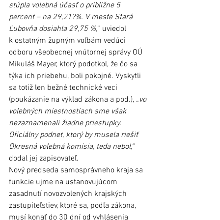
stúpla volebná účasť o približne 5 
percent – na 29,21?%. V meste Stará 
Ľubovňa dosiahla 29,75 %,
“ uviedol 
k ostatným župným voľbám vedúci 
odboru všeobecnej vnútornej správy OÚ 
Mikuláš Mayer, ktorý podotkol, že čo sa 
týka ich priebehu, boli pokojné. Vyskytli 
sa totiž len bežné technické veci 
(poukázanie na výklad zákona a pod.), 
„vo 
volebných miestnostiach sme však 
nezaznamenali žiadne priestupky. 
Oficiálny podnet, ktorý by musela riešiť 
Okresná volebná komisia, teda nebol,“
dodal jej zapisovateľ.
Nový predseda samosprávneho kraja sa 
funkcie ujme na ustanovujúcom 
zasadnutí novozvolených krajských 
zastupiteľstiev, ktoré sa, podľa zákona, 
musí konať do 30 dní od vyhlásenia 