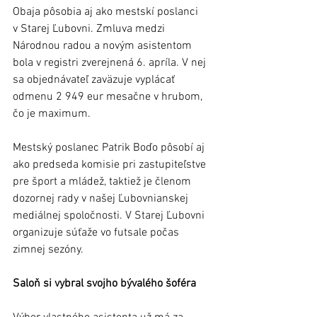
Obaja pôsobia aj ako mestskí poslanci 
v Starej Ľubovni. Zmluva medzi 
Národnou radou a novým asistentom 
bola v registri zverejnená 6. apríla. V nej 
sa objednávateľ zaväzuje vyplácať 
odmenu 2 949 eur mesačne v hrubom, 
čo je maximum.
Mestský poslanec Patrik Boďo pôsobí aj 
ako predseda komisie pri zastupiteľstve 
pre šport a mládež, taktiež je členom 
dozornej rady v našej Ľubovnianskej 
mediálnej spoločnosti. V Starej Ľubovni 
organizuje súťaže vo futsale počas 
zimnej sezóny.
Saloň si vybral svojho bývalého šoféra