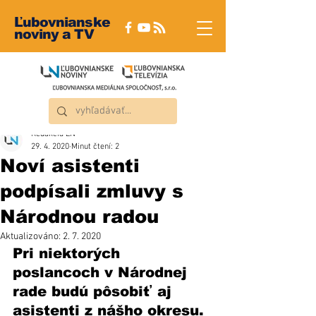
Ľubovnianske
noviny a TV
Redakcia ĽN
29. 4. 2020
Minut čtení: 2
Noví asistenti
podpísali zmluvy s
Národnou radou
Aktualizováno:
2. 7. 2020
Pri niektorých 
poslancoch v Národnej 
rade budú pôsobiť aj 
asistenti z nášho okresu. 