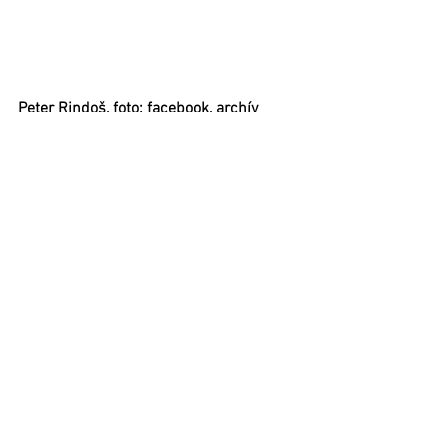
Peter Rindoš, foto: facebook, archív
Článok bol publikovaný v 
Ľubovnianskych novinách č. 15 (21. apríl 
2020)
#NRSR
#poslanci
#StaráĽubovňa
Stará Ľubovňa
Zobrazit vše
Nejnovější příspěvky