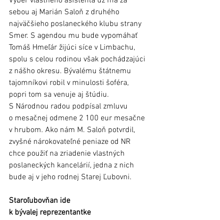
Výber vlastného asistenta už má za 
sebou aj Marián Saloň z druhého 
najväčšieho poslaneckého klubu strany 
Smer. S agendou mu bude vypomáhať 
Tomáš Hmeľár žijúci síce v Limbachu, 
spolu s celou rodinou však pochádzajúci 
z nášho okresu. Bývalému štátnemu 
tajomníkovi robil v minulosti šoféra, 
popri tom sa venuje aj štúdiu. 
S Národnou radou podpísal zmluvu 
o mesačnej odmene 2 100 eur mesačne 
v hrubom. Ako nám M. Saloň potvrdil, 
zvyšné nárokovateľné peniaze od NR 
chce použiť na zriadenie vlastných 
poslaneckých kancelárií, jedna z nich 
bude aj v jeho rodnej Starej Ľubovni.
Staroľubovňan ide 
k bývalej reprezentantke