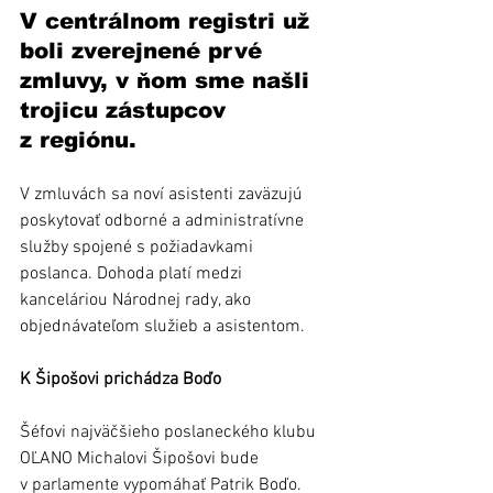
V centrálnom registri už 
boli zverejnené prvé 
zmluvy, v ňom sme našli 
trojicu zástupcov 
z regiónu.
V zmluvách sa noví asistenti zaväzujú 
poskytovať odborné a administratívne 
služby spojené s požiadavkami 
poslanca. Dohoda platí medzi 
kanceláriou Národnej rady, ako 
objednávateľom služieb a asistentom.
K Šipošovi prichádza Boďo
Šéfovi najväčšieho poslaneckého klubu 
OĽANO Michalovi Šipošovi bude 
v parlamente vypomáhať Patrik Boďo. 