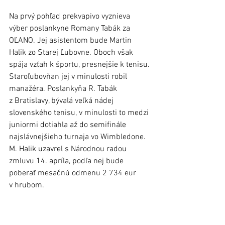
Na prvý pohľad prekvapivo vyznieva 
výber poslankyne Romany Tabák za 
OĽANO. Jej asistentom bude Martin 
Halik zo Starej Ľubovne. Oboch však 
spája vzťah k športu, presnejšie k tenisu. 
Staroľubovňan jej v minulosti robil 
manažéra. Poslankyňa R. Tabák 
z Bratislavy, bývalá veľká nádej 
slovenského tenisu, v minulosti to medzi 
juniormi dotiahla až do semifinále 
najslávnejšieho turnaja vo Wimbledone. 
M. Halik uzavrel s Národnou radou 
zmluvu 14. apríla, podľa nej bude 
poberať mesačnú odmenu 2 734 eur 
v hrubom.