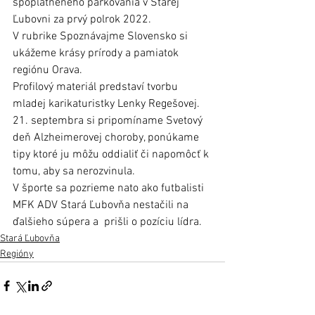
spoplatneného parkovania v Starej 
Ľubovni za prvý polrok 2022. 
V rubrike Spoznávajme Slovensko si 
ukážeme krásy prírody a pamiatok 
regiónu Orava.
Profilový materiál predstaví tvorbu 
mladej karikaturistky Lenky Regešovej.
21. septembra si pripomíname Svetový 
deň Alzheimerovej choroby, ponúkame 
tipy ktoré ju môžu oddialiť či napomôcť k 
tomu, aby sa nerozvinula. 
V športe sa pozrieme nato ako futbalisti 
MFK ADV Stará Ľubovňa nestačili na 
ďalšieho súpera a  prišli o pozíciu lídra. 
Stará Ľubovňa
Regióny