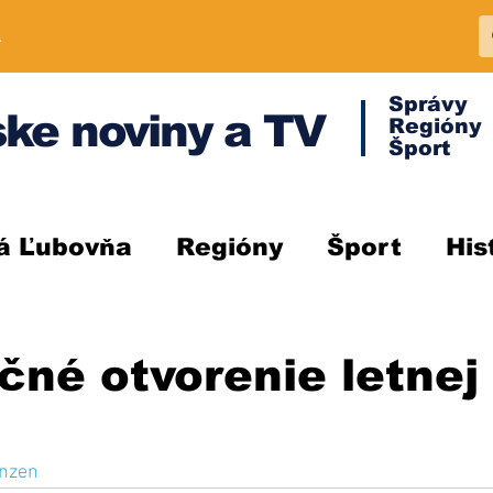
A
Správy
ke noviny a TV
Regióny
Šport
á Ľubovňa
Regióny
Šport
His
čné otvorenie letnej
nzen