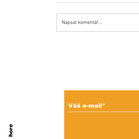
Napsat komentář...
Inšpiratívny príbeh:
Miňo súťaží aj proti
zdravým a bojuje o
miesto v reprezentácii!
Prihláste sa na od
e-mailových správ