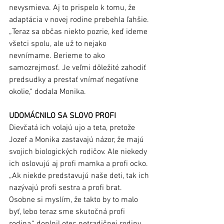
nevysmieva. Aj to prispelo k tomu, že 
adaptácia v novej rodine prebehla ľahšie. 
„Teraz sa občas niekto pozrie, keď ideme 
všetci spolu, ale už to nejako 
nevnímame. Berieme to ako 
samozrejmosť. Je veľmi dôležité zahodiť 
predsudky a prestať vnímať negatívne 
okolie,“ dodala Monika.  
UDOMÁCNILO SA SLOVO PROFI
Dievčatá ich volajú ujo a teta, pretože 
Jozef a Monika zastavajú názor, že majú 
svojich biologických rodičov. Ale niekedy 
ich oslovujú aj profi mamka a profi ocko. 
„Ak niekde predstavujú naše deti, tak ich 
nazývajú profi sestra a profi brat. 
Osobne si myslím, že takto by to malo 
byť, lebo teraz sme skutočná profi 