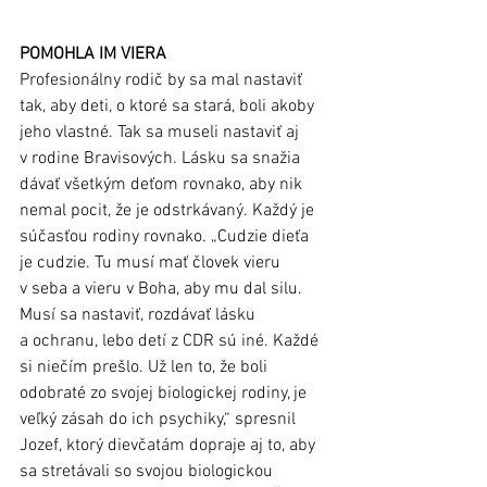
POMOHLA IM VIERA
Profesionálny rodič by sa mal nastaviť 
tak, aby deti, o ktoré sa stará, boli akoby 
jeho vlastné. Tak sa museli nastaviť aj 
v rodine Bravisových. Lásku sa snažia 
dávať všetkým deťom rovnako, aby nik 
nemal pocit, že je odstrkávaný. Každý je 
súčasťou rodiny rovnako. „Cudzie dieťa 
je cudzie. Tu musí mať človek vieru 
v seba a vieru v Boha, aby mu dal silu. 
Musí sa nastaviť, rozdávať lásku 
a ochranu, lebo detí z CDR sú iné. Každé 
si niečím prešlo. Už len to, že boli 
odobraté zo svojej biologickej rodiny, je 
veľký zásah do ich psychiky,“ spresnil 
Jozef, ktorý dievčatám dopraje aj to, aby 
sa stretávali so svojou biologickou 