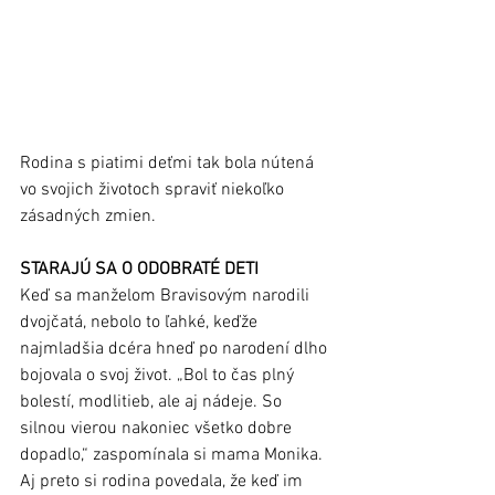
Rodina s piatimi deťmi tak bola nútená 
vo svojich životoch spraviť niekoľko 
zásadných zmien.  
STARAJÚ SA O ODOBRATÉ DETI
Keď sa manželom Bravisovým narodili 
dvojčatá, nebolo to ľahké, keďže 
najmladšia dcéra hneď po narodení dlho 
bojovala o svoj život. „Bol to čas plný 
bolestí, modlitieb, ale aj nádeje. So 
silnou vierou nakoniec všetko dobre 
dopadlo,“ zaspomínala si mama Monika. 
Aj preto si rodina povedala, že keď im 