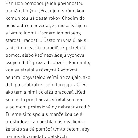
Pán Boh pomohol, je ich povinnosťou 
pomáhať iným. „Pracujem s rómskou 
komunitou už desať rokov. Chodím do 
osád a dá sa povedať, že niekedy žijem 
s týmito ľuďmi. Poznám ich príbehy, 
starosti, radosti... Často mi volajú, ak si 
s niečím nevedia poradiť, ak potrebujú 
pomoc, alebo keď nezvládajú výchovu 
svojich detí,“ prezradil Jozef o komunite, 
kde sa stretol s rôznymi životnými 
osudmi obyvateľov. Veľmi ho zaujalo, ako 
deti po odobratí z rodín fungujú v CDR, 
ako tam s nimi dokážu pracovať. „Keď 
som si to prechádzal, stretol som sa 
s pojmom profesionálny náhradný rodič. 
Tu sme si to spolu s manželkou celé 
preštudovali a nadchla nás myšlienka, 
že takto sa dá pomôcť týmto deťom, aby 
nemuseli vyrastať v detských 