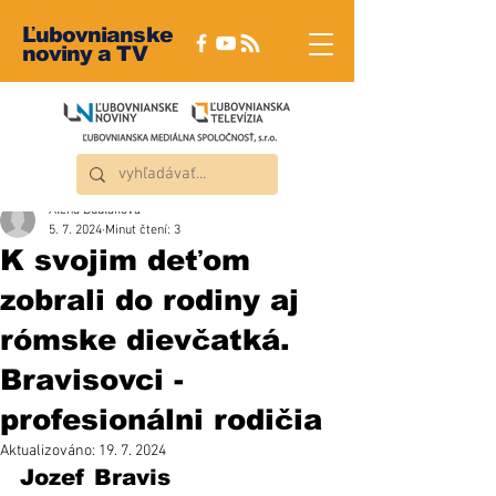
Ľubovnianske
noviny a TV
Alena Dudláková
5. 7. 2024
Minut čtení: 3
K svojim deťom
zobrali do rodiny aj
rómske dievčatká.
Bravisovci -
profesionálni rodičia
Aktualizováno:
19. 7. 2024
Jozef Bravis 