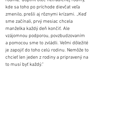
rodina,“ doplnil otec netradičnej rodiny, 
kde sa toho po príchode dievčat veľa 
zmenilo, prešli aj rôznymi krízami. „Keď 
sme začínali, prvý mesiac chcela 
manželka každý deň končiť. Ale 
vzájomnou podporou, povzbudzovaním 
a pomocou sme to zvládli. Veľmi dôležité 
je zapojiť do toho celú rodinu. Nemôže to 
chcieť len jeden z rodiny a pripravený na 
to musí byť každý.“  