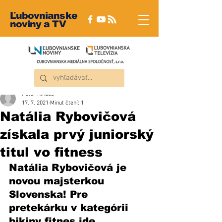
Ľubovnianske
noviny a TV
Peter Rindoš
17. 7. 2021
Minut čtení: 1
Natália Rybovičová
získala prvý juniorský
titul vo fitness
Natália Rybovičová je 
novou majsterkou 
Slovenska! Pre 
pretekárku v kategórii 
bikiny fitnes ide 