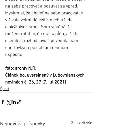
na sebe pracovať a posúvať sa vpred. 
Myslím si, že chcieť na sebe pracovať je 
v živote veľmi dôležité, nech už ide 
o akýkoľvek smer. Som vďačná, že 
môžem robiť to, čo má napĺňa, a že to 
ocenili aj rozhodcovia,“ povedala nám 
športovkyňa po ďalšom cennom 
úspechu. 
foto: archív N.R. 
Článok bol uverejnený v Ľubovnianskych 
novinách č. 26, 27 (7. júl 2021)
Šport
Zobrazit vše
Nejnovější příspěvky