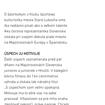
O športovkyni z Klubu športovej 
kulturistiky mesta Stará Ľubovňa sme 
iba nedávno písali ako o veľkom talente. 
Ako čerstvá reprezentantka Slovenska 
získala pri svojom debute piate miesto 
na Majstrovstvách Európy v Španielsku. 
ÚSPECH JU MOTIVUJE
Ďalší úspech zaznamenala pred pár 
dňami na Majstrovstvách Slovenska 
juniorov a junioriek v Hnúšti. V kategórii 
bikiny fitness do 164 centimetrov 
vyhrala a získala tak národný titul. 
„S úspechom som veľmi spokojná. 
Motivuje ma to ešte viac na sebe 
pracovať. Víťazstvom sa pre mňa snaha 
zlepšovať nekončí, práve naopak. Chcem 