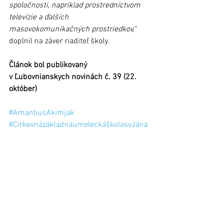
spoločnosti, napríklad prostredníctvom 
televízie a ďalších 
masovokomunikačných prostriedkov,“
doplnil na záver riaditeľ školy.
Článok bol publikovaný 
v Ľubovnianskych novinách č. 39 (22. 
október)
#AmantiusAkimjak
#CirkevnázákladnáumeleckáškolasvJána
Nepomuckého
#organ
Stará Ľubovňa
Zobrazit vše
Nejnovější příspěvky