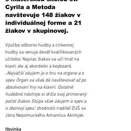
Cyrila a Metoda 
navštevuje 148 žiakov v 
individuálnej forme a 21 
žiakov v skupinovej.
Výučbe odborov hudby a cirkevnej 
hudby sa venuje deväť kvalifikovaných 
učiteľov. Najviac žiakov sa učí hrať na 
klavír, ale aj akordeón a keyboard. 
„Najväčší záujem je o hru na organe a o 
spev. Organ sa však dá navštevovať až po 
absolvovaní hry na klavíri. Ostatné 
hudobné nástroje si držia svoj primeraný 
počet žiakov. Stúpa však záujem o spev a 
o zborový spev,“
 zhodnotil riaditeľ ZUŠ sv. 
Jána Nepomuckého Amantius Akimjak.
Novinka