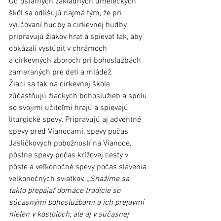
Od ostatných základných umeleckých 
škôl sa odlišujú najmä tým, že pri 
vyučovaní hudby a cirkevnej hudby 
pripravujú žiakov hrať a spievať tak, aby 
dokázali vystúpiť v chrámoch 
a cirkevných zboroch pri bohoslužbách 
zameraných pre deti a mládež.
Žiaci sa tak na cirkevnej škole 
zúčastňujú žiackych bohoslužieb a spolu 
so svojimi učiteľmi hrajú a spievajú 
liturgické spevy. Pripravujú aj adventné 
spevy pred Vianocami, spevy počas 
Jasličkových pobožností na Vianoce, 
pôstne spevy počas krížovej cesty v 
pôste a veľkonočné spevy počas slávenia 
veľkonočných sviatkov. 
„Snažíme sa 
takto prepájať domáce tradície so 
súčasnými bohoslužbami a ich prejavmi 
nielen v kostoloch, ale aj v súčasnej 