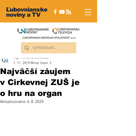
Ľubovnianske
noviny a TV
Mgr. Miriama Sekelská
1. 11. 2019
Minut čtení: 2
Najväčší záujem
v Cirkevnej ZUŠ je
o hru na organ
Aktualizováno:
6. 8. 2020