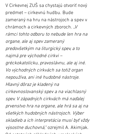
V Cirkevnej ZUŠ sa chystajú otvoriť nový 
predmet – cirkevnú hudbu. Bude 
zameraný na hru na nástrojoch a spev v 
chrámoch a cirkevných zboroch. 
„V 
rámci tohto odboru to nebude len hra na 
organe, ale aj spev zameraný 
predovšetkým na liturgický spev, a to 
najmä pre východné cirkvi – 
gréckokatolícku, pravoslávnu, ale aj iné. 
Vo východných cirkvách sa totiž organ 
nepoužíva, ani iné hudobné nástroje. 
Hlavný dôraz je kladený na 
cirkevnoslovanský spev a na viachlasný 
spev. V západných cirkvách má naďalej 
prvenstvo hra na organe, ale hrá sa aj na 
všetkých hudobných nástrojoch. Výber 
skladieb a ich interpretácia musí byť vždy 
výsostne duchovná,“
 ozrejmil A. Akimjak. 