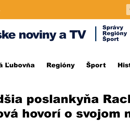
A
Správy
ke noviny a TV
Regióny
Šport
á Ľubovňa
Regióny
Šport
His
dšia poslankyňa Rac
ová hovorí o svojom