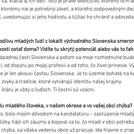
 sa, kľačia aj ich deti. Toto je pravé dedičstvo, ktorého ochr
 ktorému nie je potrebný závet, a ktorého zodpovedným ded
, uvedomujúc si jeho hodnotu a túžiac ho chrániť a odovzdať
odlivu mladých ľudí z lokalít východného Slovenska smero
osti ostať doma? Vidíte tu skrytý potenciál alebo vás to ťa
ápadnej časti Slovenska a potom sa moje rozhodnutie bude 
í, od dopytu po mojej profesii a od toho, čo život prinesie. 
ie je len akousi časťou Slovenska. Je to územie bohaté na k
zvyky a tradície, ktoré vytvárajú identitu našej krajiny.  
štátu je vždy o ľuďoch. Tí čestní sú vzácni. 
du mladého človeka, v našom okrese a vo vašej obci chýba?
balo, bolo mojím dôvodom na kandidatúru – zastúpenie mladýc
zky, hájil ich záujmy a bojoval za to, čo mladí v obci potrebu
i chýba, sa vďaka vedeniu obce už pracuje. Ide hlavne o zri