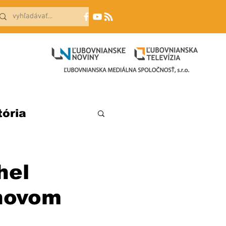
tória
hel
 novom