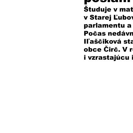
Študuje v mat
v Starej Ľubo
parlamentu a m
Počas nedávn
Iľaščiková s
obce Čirč. V 
i vzrastajúcu 