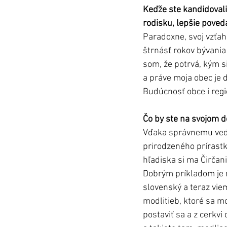
Keďže ste kandidovali
rodisku, lepšie poved
Paradoxne, svoj vzťah
štrnásť rokov bývania
som, že potrvá, kým s
a práve moja obec je 
Budúcnosť obce i regi
Čo by ste na svojom 
Vďaka správnemu veden
prirodzeného prírastk
hľadiska si ma Čirčani
Dobrým príkladom je r
slovenský a teraz viem
modlitieb, ktoré sa mo
postaviť sa a z cerkvi