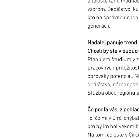
a takisto tam, modliac
vzorom. Dedičstvo, ku
kto ho správne uchopí
generácii.
Naďalej panuje trend 
Chceli by ste v budúcn
Plánujem štúdium v z
pracovných príležitost
obrovský potenciál. N
dedičstvo, národnosti, 
Služba obci, regiónu a 
Čo podľa vás, z pohľa
To, čo mi v Čirči chý
kto by im bol vekom blí
Na tom, čo ešte v Čirč