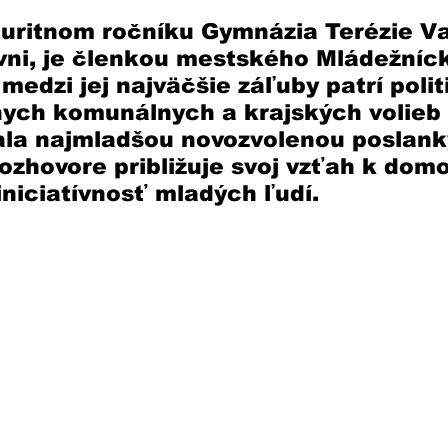
uritnom ročníku Gymnázia Terézie Va
vni, je členkou mestského Mládežníc
edzi jej najväčšie záľuby patrí politi
ych komunálnych a krajských volieb 
tala najmladšou novozvolenou poslan
rozhovore približuje svoj vzťah k domo
iniciatívnosť mladých ľudí.