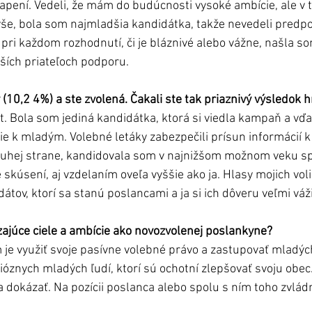
kvapení. Vedeli, že mám do budúcnosti vysoké ambície, ale 
yše, bola som najmladšia kandidátka, takže nevedeli predpok
o pri každom rozhodnutí, či je bláznivé alebo vážne, našla so
ších priateľoch podporu. 
 (10,2 4%) a ste zvolená. Čakali ste tak priaznivý výsledok 
t. Bola som jediná kandidátka, ktorá si viedla kampaň a vď
ie k mladým. Volebné letáky zabezpečili prísun informácií 
ruhej strane, kandidovala som v najnižšom možnom veku sp
skúsení, aj vzdelaním oveľa vyššie ako ja. Hlasy mojich vol
tov, ktorí sa stanú poslancami a ja si ich dôveru veľmi váž
júce ciele a ambície ako novozvolenej poslankyne? 
je využiť svoje pasívne volebné právo a zastupovať mladých 
znych mladých ľudí, ktorí sú ochotní zlepšovať svoju obec. 
 dokázať. Na pozícii poslanca alebo spolu s ním toho zvlád