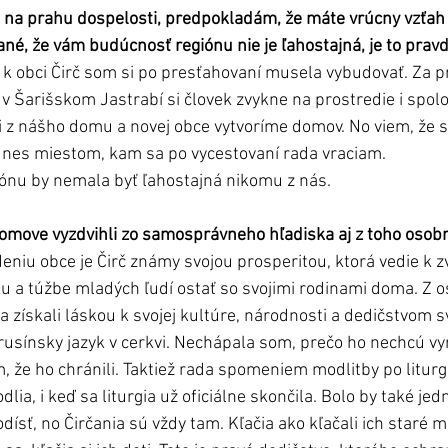
 na prahu dospelosti, predpokladám, že máte vrúcny vzťah
ané, že vám budúcnosť regiónu nie je ľahostajná, je to prav
 k obci Čirč som si po presťahovaní musela vybudovať. Za 
 v Šarišskom Jastrabí si človek zvykne na prostredie i spolo
i z nášho domu a novej obce vytvoríme domov. No viem, že sa
dnes miestom, kam sa po vycestovaní rada vraciam.
ónu by nemala byť ľahostajná nikomu z nás.  
domove vyzdvihli zo samosprávneho hľadiska aj z toho osob
iu obce je Čirč známy svojou prosperitou, ktorá vedie k z
u a túžbe mladých ľudí ostať so svojimi rodinami doma. Z 
a získali láskou k svojej kultúre, národnosti a dedičstvom s
usínsky jazyk v cerkvi. Nechápala som, prečo ho nechcú vy
, že ho chránili. Taktiež rada spomeniem modlitby po liturgii
dlia, i keď sa liturgia už oficiálne skončila. Bolo by také je
 odísť, no Čirčania sú vždy tam. Kľačia ako kľačali ich staré 