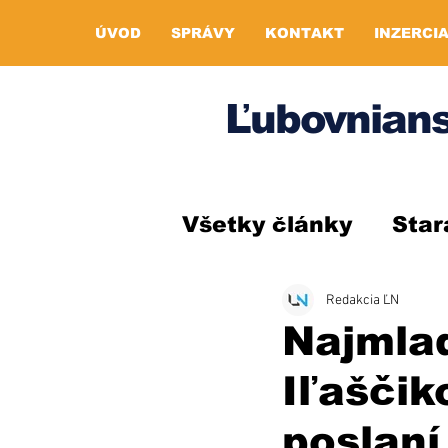
ÚVOD
SPRÁVY
KONTAKT
INZERCI
Ľubovnians
Všetky články
Star
Redakcia ĽN
Najmla
Iľaščik
poslaní