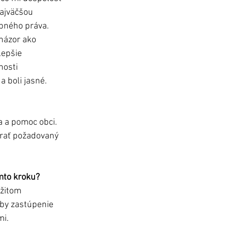
Najväčšou 
bného práva. 
názor ako 
lepšie 
nosti 
 boli jasné.
 a pomoc obci. 
erať požadovaný 
mto kroku? 
žitom 
 by zastúpenie 
i. 