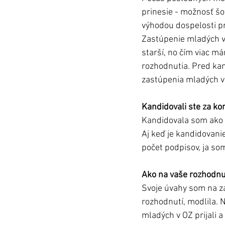
prinesie - možnosť šo
výhodou dospelosti p
Zastúpenie mladých v 
starší, no čím viac m
rozhodnutia. Pred kan
zastúpenia mladých v 
Kandidovali ste za ko
Kandidovala som ako n
Aj keď je kandidovani
počet podpisov, ja so
Ako na vaše rozhodnut
Svoje úvahy som na za
rozhodnutí, modlila. 
mladých v OZ prijali 