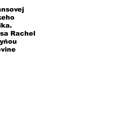
nsovej 
keho 
ka. 
sa Rachel 
kyňou 
vine 