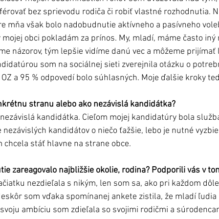
férovať bez sprievodu rodiča či robiť vlastné rozhodnutia. 
re mňa však bolo nadobudnutie aktívneho a pasívneho vole
mojej obci pokladám za prínos. My, mladí, máme často iný 
áme názorov, tým lepšie vidíme danú vec a môžeme prijímať 
didatúrou som na sociálnej sieti zverejnila otázku o potreb
OZ a 95 % odpovedí bolo súhlasných. Moje ďalšie kroky teda
nkrétnu stranu alebo ako nezávislá kandidátka?
ezávislá kandidátka. Cieľom mojej kandidatúry bola služba
e nezávislých kandidátov o niečo ťažšie, lebo je nutné vyzbi
m chcela stáť hlavne na strane obce. 
ie zareagovalo najbližšie okolie, rodina? Podporili vás v to
čiatku nezdieľala s nikým, len som sa, ako pri každom dôle
Neskôr som vďaka spomínanej ankete zistila, že mladí ľudia
a svoju ambíciu som zdieľala so svojimi rodičmi a súrodencam