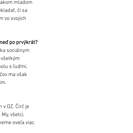
v takom mladom 
ladať, či sa 
m vo svojich 
hneď po prvýkrát?
aka sociálnym 
k všetkým 
olu s ľuďmi, 
ičov ma však 
im. 
v OZ. Čirč je 
My, všetci, 
neme oveľa viac. 