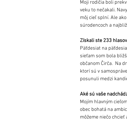
Moji rodičia boli pre
veku to nečakali. Nav
môj cieľ splní. Ale ak
súrodencoch a najbliž
Získali ste 233 hlasov
Päťdesiat na päťdesia
sieťam som bola bližš
občanom Čirča.  Na d
ktorí sú v samospráve 
posunuli medzi kandidá
Aké sú vaše nadchádza
Mojím hlavným cieľom 
obec bohatá na ambició
môžeme niečo chcieť a