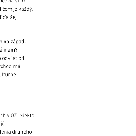
ancovia sú mi 
ičom je každý, 
 ďalšej 
m na západ. 
há inam?
odvíjať od 
Východ má 
ultúrne 
h v OZ. Niekto, 
jú.
adenia druhého 