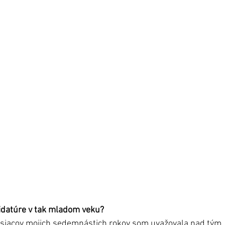
idatúre v tak mladom veku? 
iacov mojich sedemnástich rokov som uvažovala nad tým, 