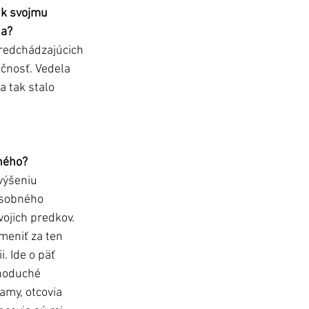
 k svojmu 
da?
predchádzajúcich 
čnosť. Vedela 
 tak stalo 
ného? 
výšeniu 
osobného 
vojich predkov. 
meniť za ten 
. Ide o päť 
dnoduché 
mamy, otcovia 