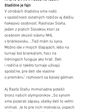
štadióne je fajn 
V útrobách štadióna sme našli 
v spoločnosti ostatných rodičov aj ďalšiu 
hokejovú osobnosť. Rastislav Staňa, 
jeden z piatich Slovákov, ktorí za 
oceánom okúsili slávnu NHL 
v bránkovisku. „Tiež mám tu syna. 
Možno ide v mojich šľapajách, lebo na 
turnaji bol brankárom, hoci na 
tréningoch funguje ako hráč. Deti 
i rodičia si takéto turnaje užívajú 
spoločne, pre deti ide vlastne 
o premiéru,“ rozhovoril sa bývalý gólman.
Aj Rasťa Staňu mimoriadne potešil 
bronz našich olympionikov. „So synom 
sme pozerali zápasy, všetky deti to veľmi 
vnímali. Je to pre nich motivácia, úspech 