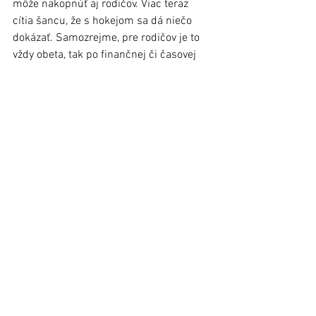
môže nakopnúť aj rodičov. Viac teraz 
cítia šancu, že s hokejom sa dá niečo 
dokázať. Samozrejme, pre rodičov je to 
vždy obeta, tak po finančnej či časovej 
stránke,“ povedal Košičan, ktorý sa často 
objavuje aj na obrazovkách v úlohe 
hokejového spolukomentátora. 
Pri vstupe do malej arény v Starej 
Ľubovni si Rasťo Staňa nemohol 
nevšimnúť podobizeň Mariána Hossu, 
miestneho rodáka. „V menších mestách 
by sme mali mať viac takýchto stánkov, 
aby deti nemuseli cestovať. Vyobrazený 
Marián Hossa – je to fajn a patrí to 
k tomu, aby deti videli a mali svoje vzory. 
Možno zanedlho bude niekde na stene aj 
Ďuro Slafkovský. Malí chlapci potrebujú 
vidieť niekoho v slovenskom alebo inom 