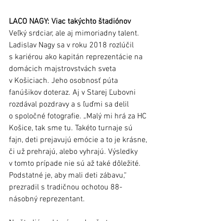
LACO NAGY: Viac takýchto štadiónov
Veľký srdciar, ale aj mimoriadny talent. 
Ladislav Nagy sa v roku 2018 rozlúčil 
s kariérou ako kapitán reprezentácie na 
domácich majstrovstvách sveta 
v Košiciach. Jeho osobnosť púta 
fanúšikov doteraz. Aj v Starej Ľubovni 
rozdával pozdravy a s ľuďmi sa delil 
o spoločné fotografie. „Malý mi hrá za HC 
Košice, tak sme tu. Takéto turnaje sú 
fajn, deti prejavujú emócie a to je krásne, 
či už prehrajú, alebo vyhrajú. Výsledky 
v tomto prípade nie sú až také dôležité. 
Podstatné je, aby mali deti zábavu,“ 
prezradil s tradičnou ochotou 88-
násobný reprezentant.