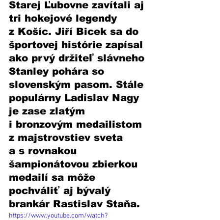
Starej Ľubovne zavítali aj 
tri hokejové legendy 
z Košíc. Jiří Bicek sa do 
športovej histórie zapísal 
ako prvý držiteľ slávneho 
Stanley pohára so 
slovenským pasom. Stále 
populárny Ladislav Nagy 
je zase zlatým 
i bronzovým medailistom 
z majstrovstiev sveta 
a s rovnakou 
šampionátovou zbierkou 
medailí sa môže 
pochváliť aj bývalý 
brankár Rastislav Staňa. 
https://www.youtube.com/watch?