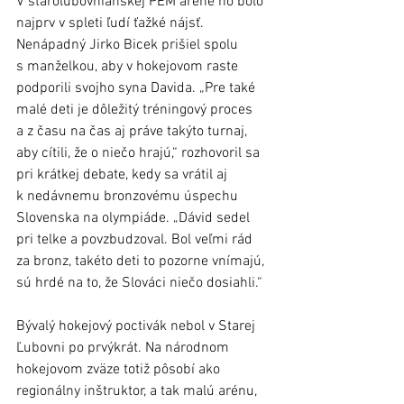
V staroľubovnianskej PEM aréne ho bolo 
najprv v spleti ľudí ťažké nájsť. 
Nenápadný Jirko Bicek prišiel spolu 
s manželkou, aby v hokejovom raste 
podporili svojho syna Davida. „Pre také 
malé deti je dôležitý tréningový proces 
a z času na čas aj práve takýto turnaj, 
aby cítili, že o niečo hrajú,“ rozhovoril sa 
pri krátkej debate, kedy sa vrátil aj 
k nedávnemu bronzovému úspechu 
Slovenska na olympiáde. „Dávid sedel 
pri telke a povzbudzoval. Bol veľmi rád 
za bronz, takéto deti to pozorne vnímajú, 
sú hrdé na to, že Slováci niečo dosiahli.“
Bývalý hokejový poctivák nebol v Starej 
Ľubovni po prvýkrát. Na národnom 
hokejovom zväze totiž pôsobí ako 
regionálny inštruktor, a tak malú arénu, 