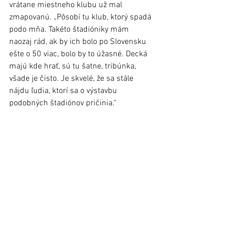
vrátane miestneho klubu už mal 
zmapovanú. „Pôsobí tu klub, ktorý spadá 
podo mňa. Takéto štadióniky mám 
naozaj rád, ak by ich bolo po Slovensku 
ešte o 50 viac, bolo by to úžasné. Decká 
majú kde hrať, sú tu šatne, tribúnka, 
všade je čisto. Je skvelé, že sa stále 
nájdu ľudia, ktorí sa o výstavbu 
podobných štadiónov pričinia.“ 