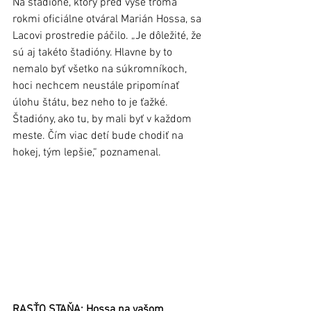
Na štadióne, ktorý pred vyše troma 
rokmi oficiálne otváral Marián Hossa, sa 
Lacovi prostredie páčilo. „Je dôležité, že 
sú aj takéto štadióny. Hlavne by to 
nemalo byť všetko na súkromníkoch, 
hoci nechcem neustále pripomínať 
úlohu štátu, bez neho to je ťažké. 
Štadióny, ako tu, by mali byť v každom 
meste. Čím viac detí bude chodiť na 
hokej, tým lepšie,“ poznamenal. 
RASŤO STAŇA: Hossa na vašom 