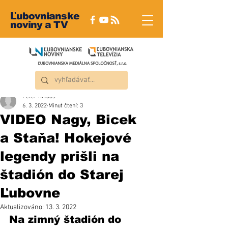
Ľubovnianske
noviny a TV
Peter Rindoš
6. 3. 2022
Minut čtení: 3
VIDEO Nagy, Bicek
a Staňa! Hokejové
legendy prišli na
štadión do Starej
Ľubovne
Aktualizováno:
13. 3. 2022
Na zimný štadión do 