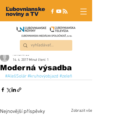
Ľubovnianske
noviny a TV
roman4723
14. 4. 2017
Minut čtení: 1
Moderná výsadba
#AlešSolár
#kruhovýobjazd
#zeleň
Zobrazit vše
Nejnovější příspěvky