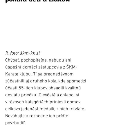
il. foto: škm-kk sl
Chýbať, pochopiteľne, nebudú ani 
úspešní domáci zástupcovia z ŠKM-
Karate klubu. Tí sa prednedávnom 
zúčastnili aj druhého kola, kde spomedzi 
účasti 55-tich klubov obsadili kvalitnú 
desiatu priečku. Dievčatá a chlapci si 
v rôznych kategóriách priniesli domov 
celkovo jedenásť medailí, z nich tri zlaté. 
Neváhajte a rozhodne ich príďte 
povzbudiť. 