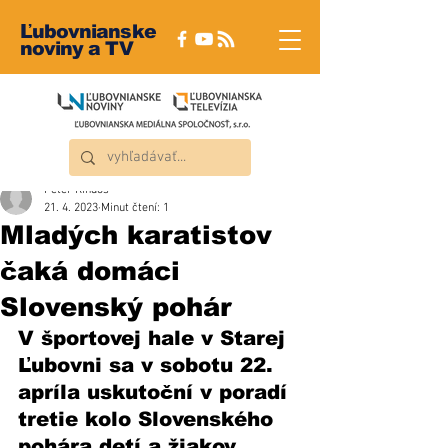
Ľubovnianske
noviny a TV
Peter Rindoš
21. 4. 2023
Minut čtení: 1
Mladých karatistov
čaká domáci
Slovenský pohár
V športovej hale v Starej 
Ľubovni sa v sobotu 22. 
apríla uskutoční v poradí 
tretie kolo Slovenského 
pohára detí a žiakov.