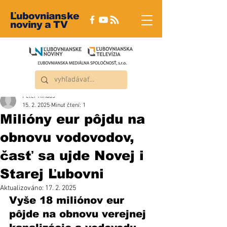
Ľubovnianske
noviny a TV
Peter Rindoš
15. 2. 2025
Minut čtení: 1
Milióny eur pôjdu na
obnovu vodovodov,
časť sa ujde Novej i
Starej Ľubovni
Aktualizováno:
17. 2. 2025
Vyše 18 miliónov eur 
pôjde na obnovu verejnej 