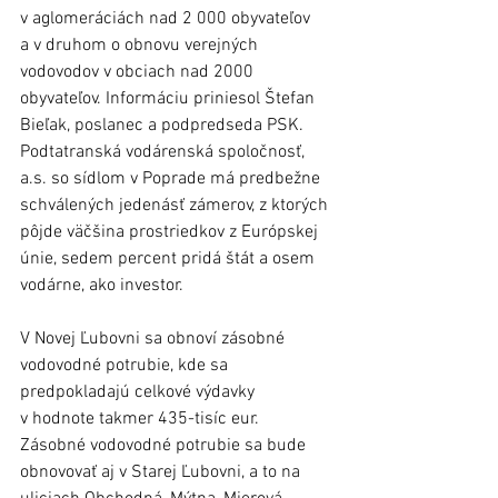
v aglomeráciách nad 2 000 obyvateľov 
a v druhom o obnovu verejných 
vodovodov v obciach nad 2000 
obyvateľov. Informáciu priniesol Štefan 
Bieľak, poslanec a podpredseda PSK. 
Podtatranská vodárenská spoločnosť, 
a.s. so sídlom v Poprade má predbežne 
schválených jedenásť zámerov, z ktorých 
pôjde väčšina prostriedkov z Európskej 
únie, sedem percent pridá štát a osem 
vodárne, ako investor. 
V Novej Ľubovni sa obnoví zásobné 
vodovodné potrubie, kde sa 
predpokladajú celkové výdavky 
v hodnote takmer 435-tisíc eur. 
Zásobné vodovodné potrubie sa bude 
obnovovať aj v Starej Ľubovni, a to na 