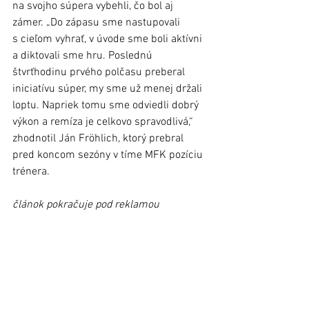
na svojho súpera vybehli, čo bol aj 
zámer. „Do zápasu sme nastupovali 
s cieľom vyhrať, v úvode sme boli aktívni 
a diktovali sme hru. Poslednú 
štvrťhodinu prvého polčasu preberal 
iniciatívu súper, my sme už menej držali 
loptu. Napriek tomu sme odviedli dobrý 
výkon a remíza je celkovo spravodlivá,“ 
zhodnotil Ján Fröhlich, ktorý prebral 
pred koncom sezóny v tíme MFK pozíciu 
trénera. 
článok pokračuje pod reklamou