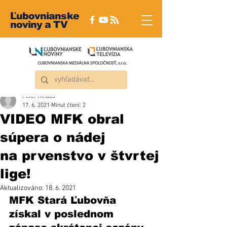
Ľubovnianske
noviny a TV
Peter Rindoš
17. 6. 2021
Minut čtení: 2
VIDEO MFK obral
súpera o nádej
na prvenstvo v štvrtej
lige!
Aktualizováno:
18. 6. 2021
MFK Stará Ľubovňa 
získal v poslednom 