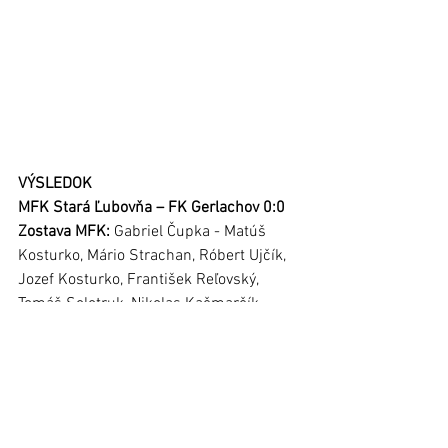
VÝSLEDOK
MFK Stará Ľubovňa – FK Gerlachov 0:0
Zostava MFK:
 Gabriel Čupka - Matúš 
Kosturko, Mário Strachan, Róbert Ujčík, 
Jozef Kosturko, František Reľovský, 
Tomáš Solotruk, Nikolas Kačmarčík, 
Lukáš Aftanas, Róbert Lapoš, Ján 
Straka. Striedali: Peter Chovanec a Filip 
Horanský, pripravení na lavičke: Adrián 
Mušinský, Filip Sťastný, Marko 
Duračinský, Tadeáš Zamiška.