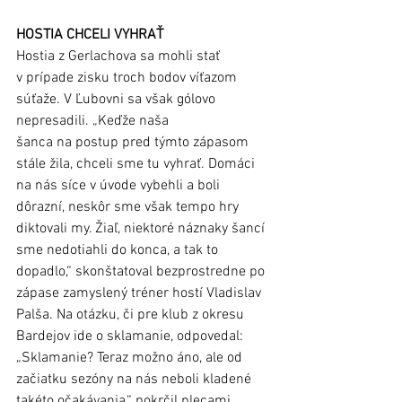
HOSTIA CHCELI VYHRAŤ 
Hostia z Gerlachova sa mohli stať 
v prípade zisku troch bodov víťazom 
súťaže. V Ľubovni sa však gólovo 
nepresadili. „Keďže naša 
šanca na postup pred týmto zápasom 
stále žila, chceli sme tu vyhrať. Domáci 
na nás síce v úvode vybehli a boli 
dôrazní, neskôr sme však tempo hry 
diktovali my. Žiaľ, niektoré náznaky šancí 
sme nedotiahli do konca, a tak to 
dopadlo,“ skonštatoval bezprostredne po 
zápase zamyslený tréner hostí Vladislav 
Palša. Na otázku, či pre klub z okresu 
Bardejov ide o sklamanie, odpovedal: 
„Sklamanie? Teraz možno áno, ale od 
začiatku sezóny na nás neboli kladené 
takéto očakávania,“ pokrčil plecami 