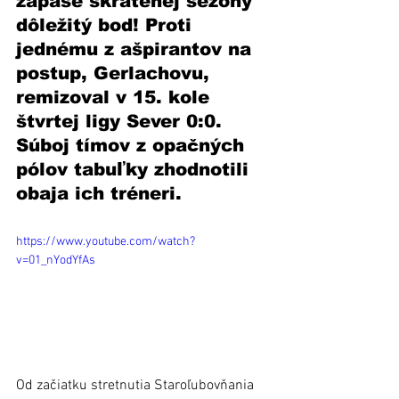
zápase skrátenej sezóny 
dôležitý bod! Proti 
jednému z ašpirantov na 
postup, Gerlachovu, 
remizoval v 15. kole 
štvrtej ligy Sever 0:0. 
Súboj tímov z opačných 
pólov tabuľky zhodnotili 
obaja ich tréneri. 
https://www.youtube.com/watch?
v=01_nYodYfAs
Od začiatku stretnutia Staroľubovňania 