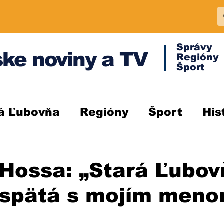
A
Správy
ke noviny a TV
Regióny
Šport
á Ľubovňa
Regióny
Šport
His
Hossa: „Stará Ľubov
 spätá s mojím men