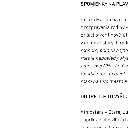
SPOMIENKY NA PLA
Hoci si Marián na ra
z rozprávania rodiny v
prišiel otvoriť nový, ú
v domove starých rodi
menom, bola tu najbl
meste naposledy. Mysl
americkej NHL, keď so
Chodili sme na mestsk
mám na toto mesto a 
DO TRETICE TO VYŠL
Atmosféra v Starej Ľu
napríklad ako víťaza 
svete – pozn.) ho nera