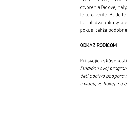
otvorenia ľadovej haly
to tu otvorilo. Bude t
tu boli dva pokusy, al
pokus, takže podobne, 
ODKAZ RODIČOM
Pri svojich skúsenosti
štadióne svoj program 
deti poctivo podporoval
a videli, že hokej ma b