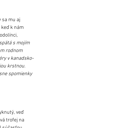
 sa mu aj 
, keď k nám 
odolínci, 
spätá s mojím 
jom rodnom 
iéry v kanadsko-
jou krstnou. 
ásne spomienky 
yknutý, veď 
á trofej na 
ol súčasťou 