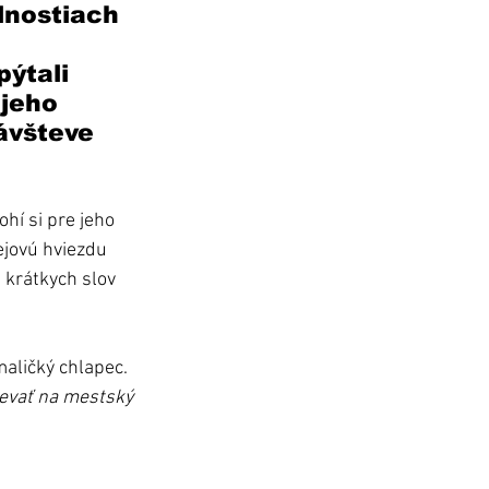
lnostiach 
 
ýtali 
jeho 
ávšteve 
hí si pre jeho 
ejovú hviezdu 
 krátkych slov 
maličký chlapec. 
evať na mestský 