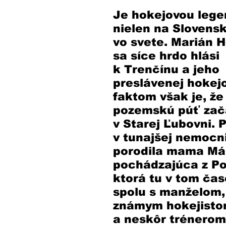
Je hokejovou lege
nielen na Slovensku
vo svete. Marián H
sa síce hrdo hlási 
k Trenčínu a jeho 
preslávenej hokejo
faktom však je, že
pozemskú púť zač
v Starej Ľubovni. 
v tunajšej nemocni
porodila mama Már
pochádzajúca z Po
ktorá tu v tom čase
spolu s manželom,
známym hokejisto
a neskôr trénerom