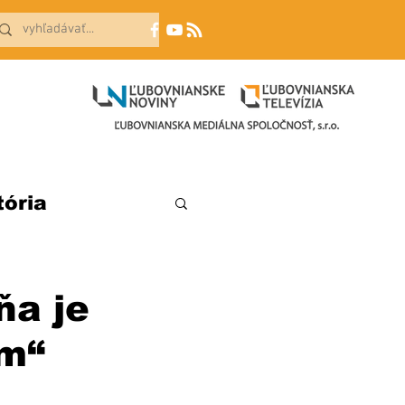
tória
ňa je
om“