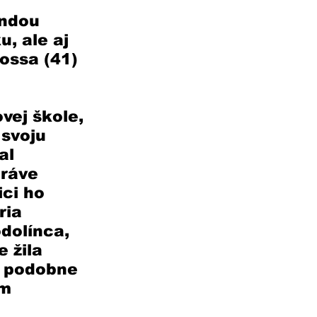
ndou 
, ale aj 
ossa (41) 
vej škole, 
 svoju 
al 
Práve 
ci ho 
ia 
dolínca, 
 žila 
 podobne 
m 
 