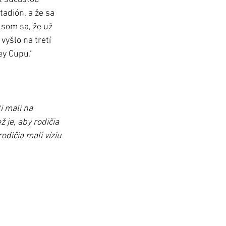
adión, a že sa 
 som sa, že už 
vyšlo na tretí 
ey Cupu.“
i mali na 
 je, aby rodičia 
odičia mali víziu 