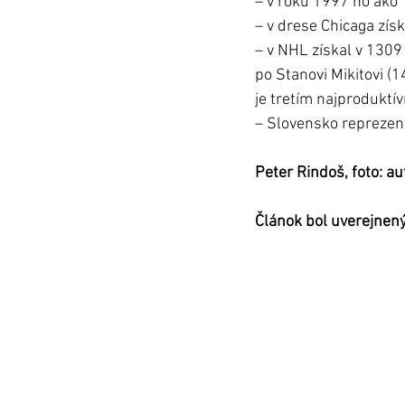
– v roku 1997 ho ako 
– v drese Chicaga zís
– v NHL získal v 1309
po Stanovi Mikitovi (
je tretím najproduktí
– Slovensko reprezen
Peter Rindoš, foto: aut
Článok bol uverejnený