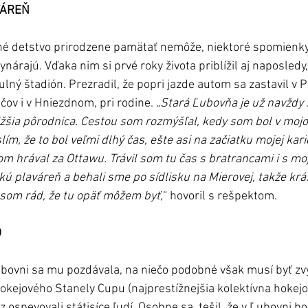
VÁREŇ
nné detstvo prirodzene pamätať nemôže, niektoré spomienky
ynárajú. Vďaka nim si prvé roky života priblížil aj naposledy
tulný štadión. Prezradil, že popri jazde autom sa zastavil v P
čov i v Hniezdnom, pri rodine. 
„Stará Ľubovňa je už navždy 
ižšia pôrodnica. Cestou som rozmýšľal, kedy som bol v mo
ím, že to bol veľmi dlhý čas, ešte asi na začiatku mojej kar
m hrával za Ottawu. Trávil som tu čas s bratrancami i s mo
ú plaváreň a behali sme po sídlisku na Mierovej, takže kr
som rád, že tu opäť môžem byť,
“ hovoril s rešpektom.
O
bovni sa mu pozdávala, na niečo podobné však musí byť zv
hokejového Stanely Cupu (najprestížnejšia kolektívna hokejov
z ospevovali státisíce ľudí. Osobne sa  tešil, že v Ľubovni b