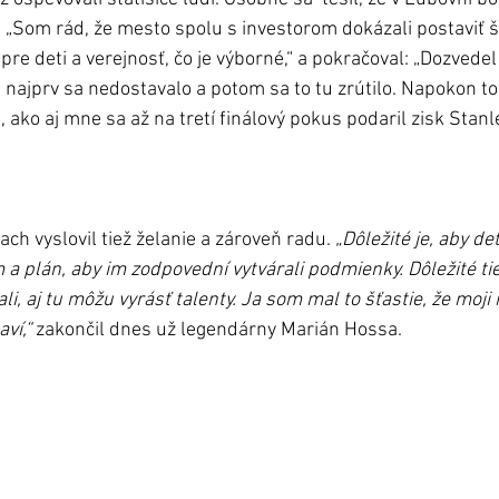
. „Som rád, že mesto spolu s investorom dokázali postaviť št
o pre deti a verejnosť, čo je výborné,“ a pokračoval: „Dozvedel
e najprv sa nedostavalo a potom sa to tu zrútilo. Napokon to 
ako aj mne sa až na tretí finálový pokus podaril zisk Stanl
ach vyslovil tiež želanie a zároveň radu. 
„Dôležité je, aby det
a plán, aby im zodpovední vytvárali podmienky. Dôležité tiež
i, aj tu môžu vyrásť talenty. Ja som mal to šťastie, že moji r
aví,“
 zakončil dnes už legendárny Marián Hossa.