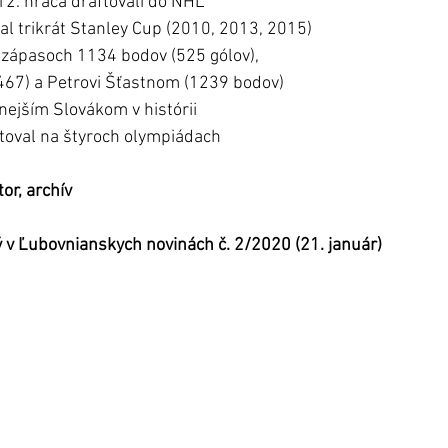
12. hráča draftovali do NHL
kal trikrát Stanley Cup (2010, 2013, 2015)
 zápasoch 1134 bodov (525 gólov),
1467) a Petrovi Šťastnom (1239 bodov)
vnejším Slovákom v histórii
toval na štyroch olympiádach
or, archív
 v Ľubovnianskych novinách č. 2/2020 (21. január)