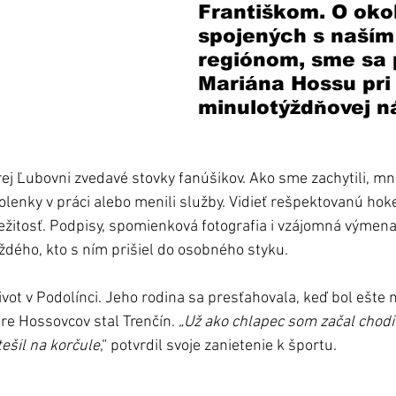
Františkom. O oko
spojených s naším
regiónom, sme sa p
Mariána Hossu pri 
minulotýždňovej n
ej Ľubovni zvedavé stovky fanúšikov. Ako sme zachytili, mno
olenky v práci alebo menili služby. Vidieť rešpektovanú hok
ežitosť. Podpisy, spomienková fotografia i vzájomná výmena
dého, kto s ním prišiel do osobného styku.
život v Podolínci. Jeho rodina sa presťahovala, keď bol ešte 
 Hossovcov stal Trenčín. 
„Už ako chlapec som začal chodi
ešil na korčule
,“ potvrdil svoje zanietenie k športu.