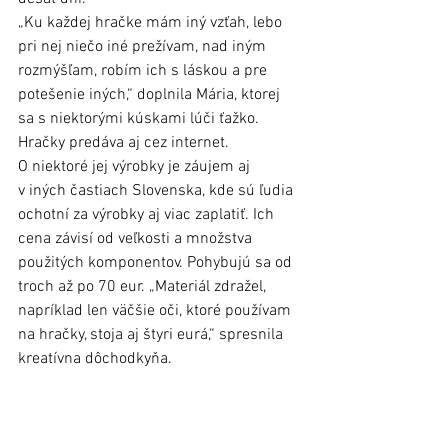
„Ku každej hračke mám iný vzťah, lebo 
pri nej niečo iné prežívam, nad iným 
rozmýšľam, robím ich s láskou a pre 
potešenie iných,“ doplnila Mária, ktorej 
sa s niektorými kúskami lúči ťažko. 
Hračky predáva aj cez internet. 
O niektoré jej výrobky je záujem aj 
v iných častiach Slovenska, kde sú ľudia 
ochotní za výrobky aj viac zaplatiť. Ich 
cena závisí od veľkosti a množstva 
použitých komponentov. Pohybujú sa od 
troch až po 70 eur. „Materiál zdražel, 
napríklad len väčšie oči, ktoré používam 
na hračky, stoja aj štyri eurá,“ spresnila 
kreatívna dôchodkyňa.