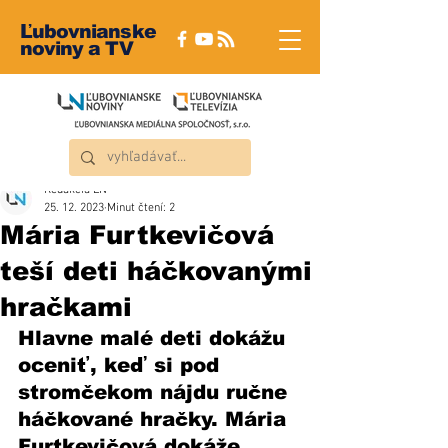
Ľubovnianske
noviny a TV
Redakcia ĽN
25. 12. 2023
Minut čtení: 2
Mária Furtkevičová
teší deti háčkovanými
hračkami
Hlavne malé deti dokážu 
oceniť, keď si pod 
stromčekom nájdu ručne 
háčkované hračky. Mária 
Furtkevičová dokáže 