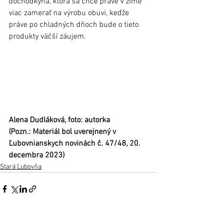
dôchodkyňa, ktorá sa chce práve v zime 
viac zamerať na výrobu obuvi, keďže 
práve po chladných dňoch bude o tieto 
produkty väčší záujem. 
Alena Dudláková, foto: autorka
(Pozn.: Materiál bol uverejnený v 
Ľubovnianskych novinách č. 47/48, 20. 
decembra 2023)
Stará Ľubovňa