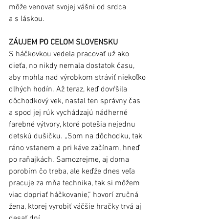
môže venovať svojej vášni od srdca 
a s láskou. 
ZÁUJEM PO CELOM SLOVENSKU
S háčkovkou vedela pracovať už ako 
dieťa, no nikdy nemala dostatok času, 
aby mohla nad výrobkom stráviť niekoľko 
dlhých hodín. Až teraz, keď dovŕšila 
dôchodkový vek, nastal ten správny čas 
a spod jej rúk vychádzajú nádherné 
farebné výtvory, ktoré potešia nejednu 
detskú dušičku. „Som na dôchodku, tak 
ráno vstanem a pri káve začínam, hneď 
po raňajkách. Samozrejme, aj doma 
porobím čo treba, ale keďže dnes veľa 
pracuje za mňa technika, tak si môžem 
viac dopriať háčkovanie,“ hovorí zručná 
žena, ktorej vyrobiť väčšie hračky trvá aj 
desať dní. 