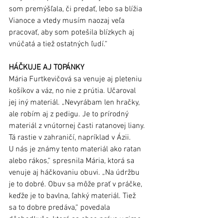
som premýšľala, či predať, lebo sa blížia 
Vianoce a vtedy musím naozaj veľa 
pracovať, aby som potešila blízkych aj 
vnúčatá a tiež ostatných ľudí.“ 
HÁČKUJE AJ TOPÁNKY
Mária Furtkevičová sa venuje aj pleteniu 
košíkov a váz, no nie z prútia. Učaroval 
jej iný materiál. „Nevyrábam len hračky, 
ale robím aj z pedigu. Je to prírodný 
materiál z vnútornej časti ratanovej liany. 
Tá rastie v zahraničí, napríklad v Ázii. 
U nás je známy tento materiál ako ratan 
alebo rákos,“ spresnila Mária, ktorá sa 
venuje aj háčkovaniu obuvi. „Na údržbu 
je to dobré. Obuv sa môže prať v práčke, 
keďže je to bavlna, ľahký materiál. Tiež 
sa to dobre predáva,“ povedala 