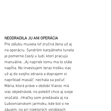
NEODRADILA JU ANI OPERÁCIA 
Pre záľubu musela ísť zručná žena už aj 
na operáciu. Syndróm karpálneho tunela 
je pomerne častý u ľudí, ktorí pracujú 
manuálne. „Aj napriek tomu ma to stále 
napĺňa. No investujem teraz trošku viac 
už aj do svojho zdravia a doprajem si 
napríklad masáž,“ nechala sa počuť 
Mária, ktorá práve v období Vianoc má 
viac objednávok, no potešiť chce aj svoje 
vnúčatá. „Hračky som predávala aj na 
Ľubovnianskom jarmoku, kde bol o ne 
záujem, no pri niektorých výrobkoch 