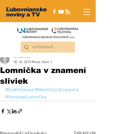
Ľubovnianske
noviny a TV
roman4723
18. 10. 2019
Minut čtení: 1
Lomnička v znamení
sliviek
#EvaKollárová
#MestoStaráĽubovňa
#VansovejLomnička
Zobrazit vše
Nejnovější příspěvky