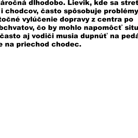
 náročná dlhodobo. Lievik, kde sa stre
i chodcov, často spôsobuje problémy.
točné vylúčenie dopravy z centra po 
chvatov, čo by mohlo napomôcť situá
často aj vodiči musia dupnúť na pedá
e na priechod chodec.