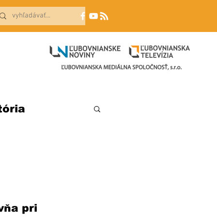
tória
ňa pri 