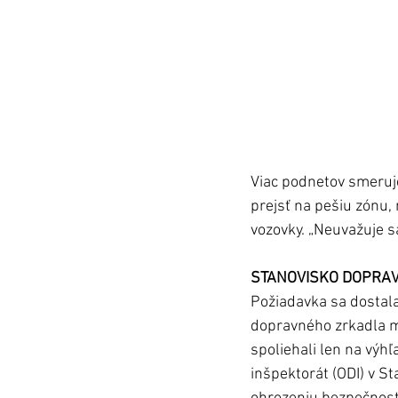
Viac podnetov smeruje
prejsť na pešiu zónu,
vozovky. „Neuvažuje sa
STANOVISKO DOPRAVN
Požiadavka sa dostala
dopravného zrkadla m
spoliehali len na výh
inšpektorát (ODI) v St