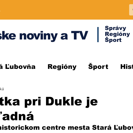
A
Správy
ke noviny a TV
Regióny
Šport
á Ľubovňa
Regióny
Šport
His
ská
tka pri Dukle je
ľadná
historickom centre mesta Stará Ľubov