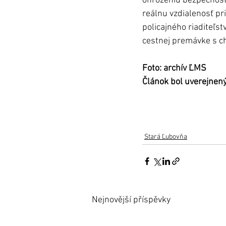
ohrozeniu bezpečnosti
reálnu vzdialenosť pr
policajného riaditeľst
Foto: archív ĽMS
Článok bol uverejnen
Stará Ľubovňa
Nejnovější příspěvky