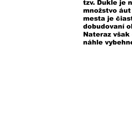
tzv. Dukle je
množstvo áut 
mesta je čias
dobudovaní ob
Nateraz však 
náhle vybehn