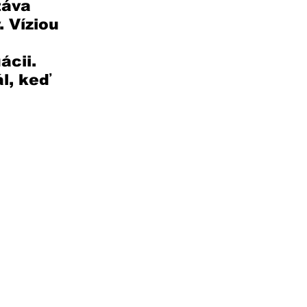
táva 
 Víziou 
cii. 
l, keď 