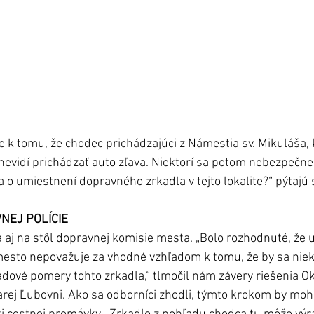
 k tomu, že chodec prichádzajúci z Námestia sv. Mikuláša, 
 nevidí prichádzať auto zľava. Niektorí sa potom nebezpečne
 o umiestnení dopravného zrkadla v tejto lokalite?“ pýtajú 
EJ POLÍCIE 
 aj na stôl dopravnej komisie mesta. „Bolo rozhodnuté, že 
esto nepovažuje za vhodné vzhľadom k tomu, že by sa niekt
ľadové pomery tohto zrkadla,“ tlmočil nám závery riešenia 
arej Ľubovni. Ako sa odborníci zhodli, týmto krokom by mohl