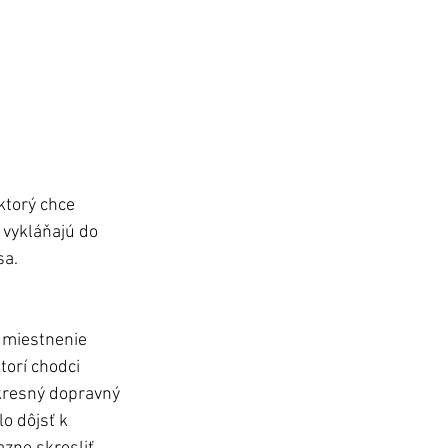
ktorý chce 
 vykláňajú do 
sa.
umiestnenie 
orí chodci 
Okresný dopravný 
o dôjsť k 