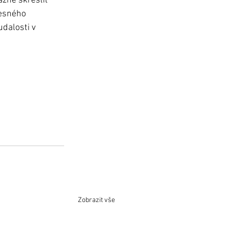
zne skresliť 
resného 
dalosti v 
Zobrazit vše