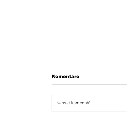
Komentáře
Napsat komentář...
Opäť si budeme do