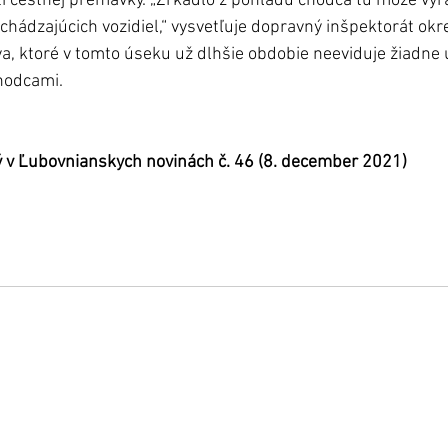
 cestnej premávky. „Zrkadlo z pohľadu chodca tu môže výra
ichádzajúcich vozidiel,“ vysvetľuje dopravný inšpektorát ok
va, ktoré v tomto úseku už dlhšie obdobie neeviduje žiadne u
cestnej premávke s chodcami. 	
ý v Ľubovnianskych novinách č. 46 (8. december 2021)