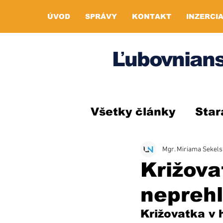
ÚVOD
SPRÁVY
KONTAKT
INZERCI
Ľubovnians
Všetky články
Star
Mgr. Miriama Sekel
Križova
nepreh
Križovatka v 