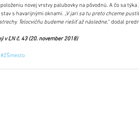
k položeniu novej vrstvy palubovky na pôvodnú. A čo sa týka
 stav s havarijnými oknami. 
„V jari sa tu preto chceme pusti
 strechy. Telocvičňu budeme riešiť až následne,
“ dodal pred
ý v ĽN č. 43 (20. november 2018)
#ZŠmesto