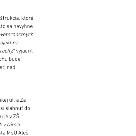
trukcia, ktorá 
sto sa nevyhne 
oveternostných 
ojekt na 
rechy,
“ vyjadril 
echu bude 
sti nad 
ej ul. a Za 
sí siahnuť do 
 je v ZŠ 
 v rámci 
sta MsÚ Aleš 