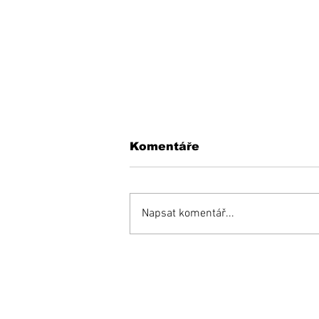
Komentáře
Napsat komentář...
KEDYSI a DNES: V
podhradí fungovala
kedysi kaviareň.
Pamätáte si ju?