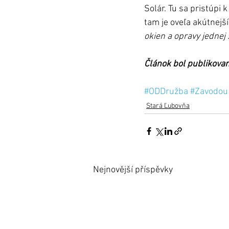
Solár. Tu sa pristúpi 
tam je oveľa akútnejší
okien a opravy jednej
Článok bol publikovan
#ODDružba
#Zavodou
Stará Ľubovňa
Nejnovější příspěvky