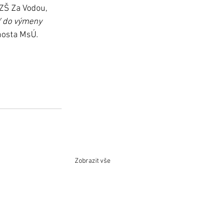
 ZŠ Za Vodou, 
ť do výmeny 
nosta MsÚ.
Zobrazit vše