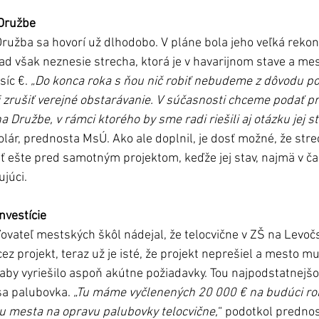
 Družbe
žba sa hovorí už dlhodobo. V pláne bola jeho veľká rekonš
ad však neznesie strecha, ktorá je v havarijnom stave a me
íc €. 
„Do konca roka s ňou nič robiť nebudeme z dôvodu p
zrušiť verejné obstarávanie. V súčasnosti chceme podať pr
 Družbe, v rámci ktorého by sme radi riešili aj otázku jej st
lár, prednosta MsÚ. Ako ale doplnil, je dosť možné, že str
iť ešte pred samotným projektom, keďže jej stav, najmä v ča
ujúci.
nvestície
vateľ mestských škôl nádejal, že telocvične v ZŠ na Levočsk
z projekt, teraz už je isté, že projekt neprešiel a mesto mu
aby vyriešilo aspoň akútne požiadavky. Tou najpodstatnejšou
a palubovka. 
„Tu máme vyčlenených 20 000 € na budúci rok
 mesta na opravu palubovky telocvične,
“ podotkol predno