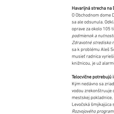
Havarijná strecha na
O Obchodnom dome Dru
sa ale odsunula. Odkl
oprave za okolo 105 tis
podmienok a nutnosti 
Zdravotné stredisko na
sa k problému Aleš So
musieť radnica vyrieš
knižnicou, je už alarm
Telocvične potrebujú i
Kým nedávno sa zriaďo
vodou zrekonštruuje ce
mestskej pokladnice, 
Levočská šmýkajúca s
Rozvojového programu