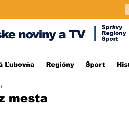
A
Správy
ke noviny a TV
Regióny
Šport
á Ľubovňa
Regióny
Šport
His
vá
z mesta